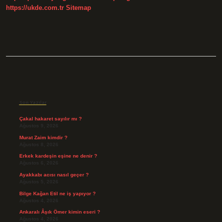
https://ukde.com.tr
Sitemap
Sidebar
Son Yazılar
Çakal hakaret sayılır mı ?
Ağustos 9, 2026
Murat Zaim kimdir ?
Ağustos 8, 2026
Erkek kardeşin eşine ne denir ?
Ağustos 6, 2026
Ayakkabı acısı nasıl geçer ?
Ağustos 5, 2026
Bilge Kağan Etil ne iş yapıyor ?
Ağustos 4, 2026
Ankaralı Âşık Ömer kimin eseri ?
Ağustos 4, 2026