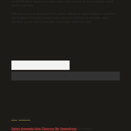
sorumluluğunu taşımakta olup, siteye üye olarak bu sorumluluğu kabul
etmiş sayılırlar.
Hukuka ve yasal düzenlemelere aykırı olduğunu düşündüğünüz içerikleri,
backlinkpanelicomtr@gmail.com
adresine bildirmeniz halinde, ilgili
içerikler yasal süre içerisinde sitemizden kaldırılacaktır.
Arama
Son yorumlar
Gelen Aramada Isim Çıkmıyor Ne Yapmalıyım
için
admin