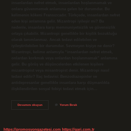
insanlardan nefret etmek, insanlardan hoşlanmamak ve
onlara güvenmemek anlamına gelen bir durumdur. Bu
kelimenin kökeni Fransızcadır. Türkçede, insanlardan nefret
eden kişi anlamına gelir. Mizantropi iyileşir mi? Bu
nedenle, insanlara karşı memnuniyetsizlik ve güvensizlik
ortaya çıkabilir. Mizantropi genellikle bir kişilik bozukluğu
olarak tanımlanmaz. Ancak tedavi edilebilen ve
iyileştirilebilen bir durumdur. Sevmeyen kişiye ne denir?
Mizantropi, kelime anlamıyla “insanlardan nefret etmek,
onlardan korkmak veya onlardan hoşlanmamak” anlamına
gelir. Bu görüş ve düşüncelerden etkilenen kişilere
mizantropist veya misantropist denir. Mizantropi nasıl
tedavi edilir? İlaç tedavisi: Benzodiazepinler ve
antidepresanlar genellikle insanlara karşı düşmanlıkla
ilişkilendirilen sosyal fobiyi tedavi etmek için…
Mizantropist
Devamını okuyun
Yorum Bırak
Kimlere
Denir
https://promosyongazetesi.com
https://gari.com.tr