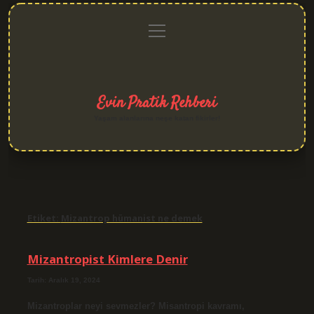
menüyü
Anasayfa
Gizlilik
Yasal
Hakkımızda
aç
Politikası
Uyarı
Evin Pratik Rehberi
Yaşam alanlarına neşe katan fikirler!
Etiket:
Mizantrop hümanist ne demek
Mizantropist Kimlere Denir
Tarih: Aralık 19, 2024
Mizantroplar neyi sevmezler? Misantropi kavramı,