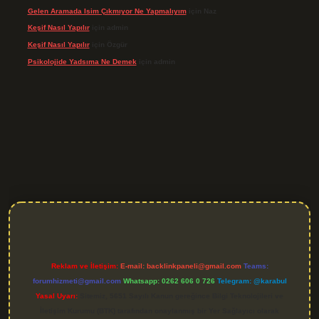
Gelen Aramada Isim Çıkmıyor Ne Yapmalıyım
için
Naz
Keşif Nasıl Yapılır
için
admin
Keşif Nasıl Yapılır
için
Özgür
Psikolojide Yadsıma Ne Demek
için
admin
iriş
Reklam ve İletişim:
E-mail:
backlinkpaneli@gmail.com
Teams:
forumhizmeti@gmail.com
Whatsapp: 0262 606 0 726
Telegram: @karabul
Yasal Uyarı:
Sitemiz, 5651 Sayılı Kanun gereğince Bilgi Teknolojileri ve
İletişim Kurumu (BTK) tarafından onaylanmış bir Yer Sağlayıcı olarak