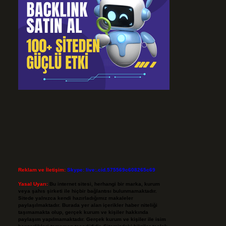
Reklam ve İletişim:
Skype: live:.cid.575569c608265c69
Yasal Uyarı:
Bu internet sitesi, herhangi bir marka, kurum
veya şahıs şirketi ile hiçbir bağlantısı bulunmamaktadır.
Sitede yalnızca kendi hazırladığımız makaleler
paylaşılmaktadır. Burada yer alan içerikler haber niteliği
taşımamakta olup, gerçek kurum ve kişiler hakkında
paylaşım yapılmamaktadır. Gerçek kurum ve kişiler ile isim