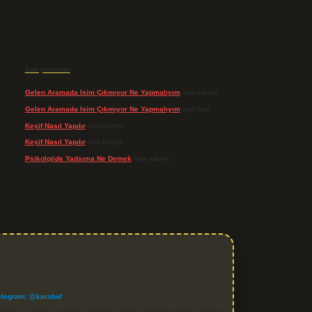
Son yorumlar
Gelen Aramada Isim Çıkmıyor Ne Yapmalıyım
için
admin
Gelen Aramada Isim Çıkmıyor Ne Yapmalıyım
için
Naz
Keşif Nasıl Yapılır
için
admin
Keşif Nasıl Yapılır
için
Özgür
Psikolojide Yadsıma Ne Demek
için
admin
elegram: @karabul
denle, sitedeki içerikleri proaktif olarak denetleme veya araştırma