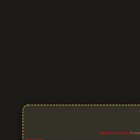
Reklam ve İletişim:
E-mai
Yasal Uyarı:
Sitemiz, 5651 Sayılı Kanun gereğince Bilgi Teknolojileri ve İl