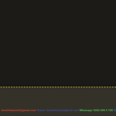
l:
backlinkpaneli@gmail.com
Teams:
forumhizmeti@gmail.com
Whatsapp: 0262 606 0 726
T
etişim Kurumu (BTK) tarafından onaylanmış bir Yer Sağlayıcı olarak hizmet vermektedir. Bu ne