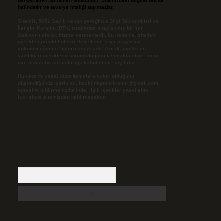
benzerlikleri tamamen tesadüfidir. Sitemizdeki bilgiler taslak
halindedir ve tavsiye niteliği taşımazlar.
Sitemiz, 5651 Sayılı Kanun gereğince Bilgi Teknolojileri ve
İletişim Kurumu (BTK) tarafından onaylanmış bir Yer
Sağlayıcı olarak hizmet vermektedir. Bu nedenle, sitedeki
içerikleri proaktif olarak denetleme veya araştırma
yükümlülüğümüz bulunmamaktadır. Ancak, üyelerimiz
yazdıkları içeriklerin sorumluluğunu taşımakta olup, siteye
üye olarak bu sorumluluğu kabul etmiş sayılırlar.
Hukuka ve yasal düzenlemelere aykırı olduğunu
düşündüğünüz içerikleri,
backlinkpanelicomtr@gmail.com
adresine bildirmeniz halinde, ilgili içerikler yasal süre
içerisinde sitemizden kaldırılacaktır.
Arama