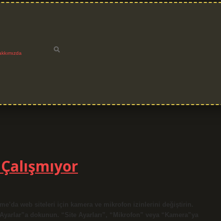
akkımızda
Çalışmıyor
’da web siteleri için kamera ve mikrofon izinlerini değiştirin.
“Ayarlar”a dokunun. “Site Ayarları”, “Mikrofon” veya “Kamera”ya