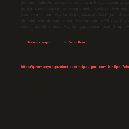
dokunun. Mikrofonu veya kamerayı açmak veya kapatmak içi
görüyorsanız siteye gidin. Google neden sesli yanıt vermiy
yanıt vermesi için, Ayarlar’da güç tasarrufu özelliğinin devre
olmadığını kontrol etmek için: Ayarlar’a gidin. Pil veya Güç
cihazlarda: Cihazınızda Ayarlar uygulamasını açın. Google 
Google
Devamını okuyun
Yorum Bırak
Mikrofonu
Neden
Çalışmıyor
https://promosyongazetesi.com
https://gari.com.tr
https://u