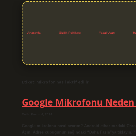
Anasayfa
Gizlilik Politikası
Yasal Uyarı
H
Etiket:
Mikrofon nasıl aktif edilir
Google Mikrofonu Neden 
Tarih: Kasım 4, 2024
Google mikrofonu nasıl açarım? Android cihazınızdaki Chrome
Açın. Adres çubuğunun sağındaki “Daha Fazla”ya tıklayın. 