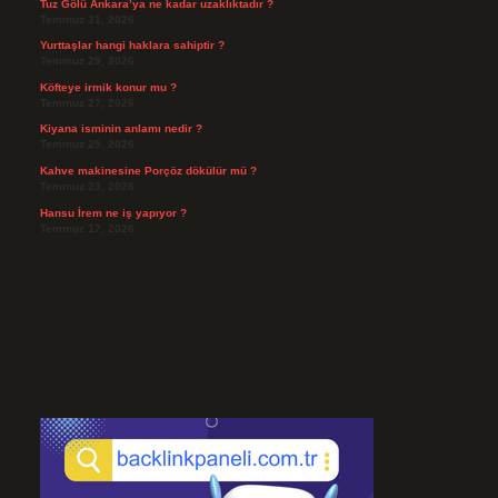
Tuz Gölü Ankara’ya ne kadar uzaklıktadır ?
Temmuz 31, 2026
Yurttaşlar hangi haklara sahiptir ?
Temmuz 29, 2026
Köfteye irmik konur mu ?
Temmuz 27, 2026
Kiyana isminin anlamı nedir ?
Temmuz 25, 2026
Kahve makinesine Porçöz dökülür mü ?
Temmuz 23, 2026
Hansu İrem ne iş yapıyor ?
Temmuz 17, 2026