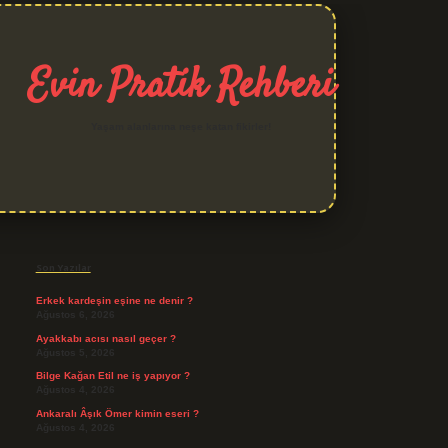
Evin Pratik Rehberi
Yaşam alanlarına neşe katan fikirler!
Sidebar
grand opera bet giriş
Son Yazılar
Erkek kardeşin eşine ne denir ?
Ağustos 6, 2026
Ayakkabı acısı nasıl geçer ?
Ağustos 5, 2026
Bilge Kağan Etil ne iş yapıyor ?
Ağustos 4, 2026
Ankaralı Âşık Ömer kimin eseri ?
Ağustos 4, 2026