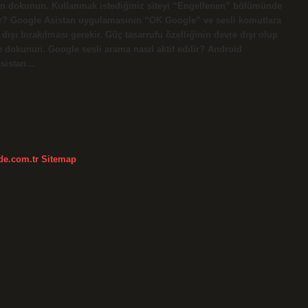
n dokunun. Kullanmak istediğiniz siteyi “Engellenen” bölümünde
or? Google Asistan uygulamasının “‍OK Google” ve sesli komutlara
 dışı bırakılması gerekir. Güç tasarrufu özelliğinin devre dışı olup
’e dokunun. Google sesli arama nasıl aktif edilir? Android
Asistan…
kde.com.tr
Sitemap