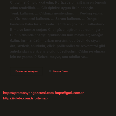
Cilt temizliğine dikkat edin. Pürüzsüz bir cilt için en önemli
adım temizliktir. … Cilt tipinize uygun ürünler seçin. …
Tonik kullanın. … Cildinizi nemlendirin. … Peeling yapın.
… Yüz maskesi kullanın. … Serum kullanın. … Dengeli
beslenin.Daha fazla makale… Cildi en çok ne güzelleştirir?
Elma ve kırmızı soğan; Cildi güzelleştiren quercetin içerir.
Bunun dışında “berry” grubundaki tüm meyveler; örneğin
üzüm, kırmızı üzüm, yaban mersini, dut, özellikle siyah
dut, kızılcık, ahududu, çilek, polifenoller ve resveratrol gibi
antioksidan içerikleriyle cildi güzelleştirir. Cildin iyi olması
için ne yapmalı? Sebze, meyve, tam tahıllar ve…
Tertemiz
Devamını okuyun
Yorum Bırak
Bir
Cilt
Için
Ne
Yapılmalı
https://promosyongazetesi.com
https://gari.com.tr
https://ukde.com.tr
Sitemap