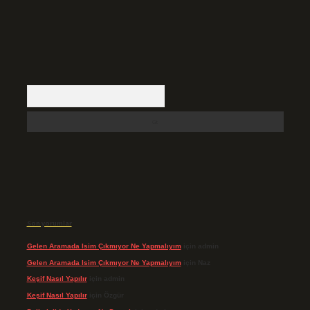
Arama
Son yorumlar
Gelen Aramada Isim Çıkmıyor Ne Yapmalıyım
için
admin
Gelen Aramada Isim Çıkmıyor Ne Yapmalıyım
için
Naz
Keşif Nasıl Yapılır
için
admin
Keşif Nasıl Yapılır
için
Özgür