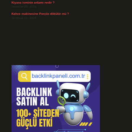
Kiyana isminin anlamı nedir ?
Temmuz 25, 2026
Kahve makinesine Porçöz dökülür mü ?
Temmuz 23, 2026