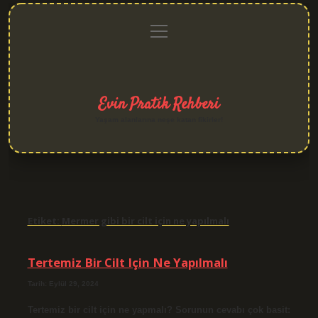
menüyü
Anasayfa
Gizlilik
Yasal
Hakkımızda
aç
Politikası
Uyarı
Evin Pratik Rehberi
Yaşam alanlarına neşe katan fikirler!
Etiket:
Mermer gibi bir cilt için ne yapılmalı
Tertemiz Bir Cilt Için Ne Yapılmalı
Tarih: Eylül 29, 2024
Tertemiz bir cilt için ne yapmalı? Sorunun cevabı çok basit: