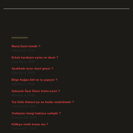
Sidebar
Son Yazılar
Murat Zaim kimdir ?
Ağustos 8, 2026
Erkek kardeşin eşine ne denir ?
Ağustos 6, 2026
Ayakkabı acısı nasıl geçer ?
Ağustos 5, 2026
Bilge Kağan Etil ne iş yapıyor ?
Ağustos 4, 2026
Ankaralı Âşık Ömer kimin eseri ?
Ağustos 4, 2026
Tuz Gölü Ankara’ya ne kadar uzaklıktadır ?
Temmuz 31, 2026
Yurttaşlar hangi haklara sahiptir ?
Temmuz 29, 2026
Köfteye irmik konur mu ?
Temmuz 27, 2026