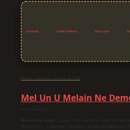
Anasayfa
Gizlilik Politikası
Yasal Uyarı
H
Etiket:
Melamet ne demek TDK
Mel Un U Melain Ne Dem
Tarih: Şubat 1, 2025
Melaune ne demek? (ﻣﻠﻌﻮﻧﻪ) i. (Ar. mel’ūn’un dişil hali mel’ūne’dir) Herkes tarafından nefret edilen lanetli kadın. Melun ne demek
Osmanlıca? – Lanet olsun şeytana. – Müslüman olduğunu söy