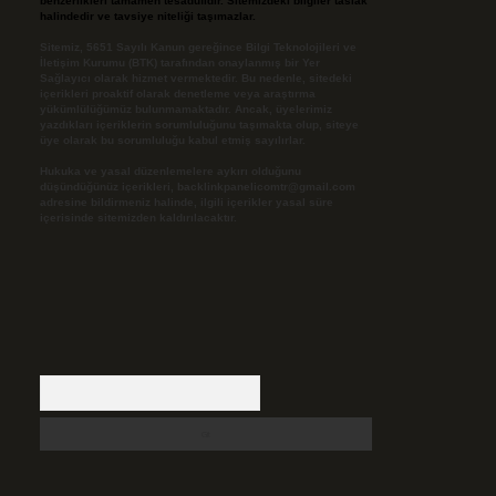
benzerlikleri tamamen tesadüfidir. Sitemizdeki bilgiler taslak
halindedir ve tavsiye niteliği taşımazlar.
Sitemiz, 5651 Sayılı Kanun gereğince Bilgi Teknolojileri ve
İletişim Kurumu (BTK) tarafından onaylanmış bir Yer
Sağlayıcı olarak hizmet vermektedir. Bu nedenle, sitedeki
içerikleri proaktif olarak denetleme veya araştırma
yükümlülüğümüz bulunmamaktadır. Ancak, üyelerimiz
yazdıkları içeriklerin sorumluluğunu taşımakta olup, siteye
üye olarak bu sorumluluğu kabul etmiş sayılırlar.
Hukuka ve yasal düzenlemelere aykırı olduğunu
düşündüğünüz içerikleri,
backlinkpanelicomtr@gmail.com
adresine bildirmeniz halinde, ilgili içerikler yasal süre
içerisinde sitemizden kaldırılacaktır.
Arama