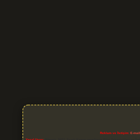
Reklam ve İletişim:
E-mai
Yasal Uyarı:
Sitemiz, 5651 Sayılı Kanun gereğince Bilgi Teknolojileri ve İl