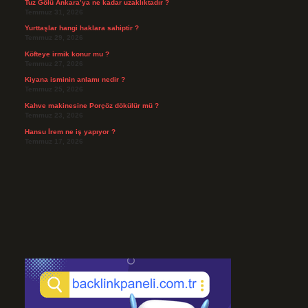
Tuz Gölü Ankara’ya ne kadar uzaklıktadır ?
Temmuz 31, 2026
Yurttaşlar hangi haklara sahiptir ?
Temmuz 29, 2026
Köfteye irmik konur mu ?
Temmuz 27, 2026
Kiyana isminin anlamı nedir ?
Temmuz 25, 2026
Kahve makinesine Porçöz dökülür mü ?
Temmuz 23, 2026
Hansu İrem ne iş yapıyor ?
Temmuz 17, 2026