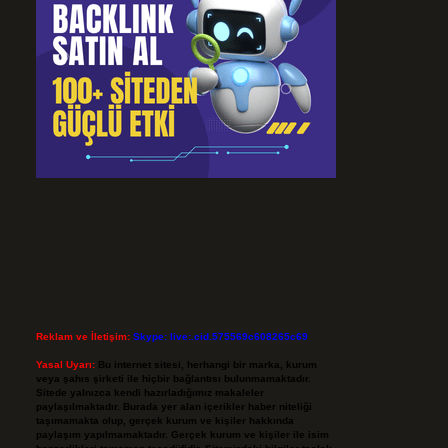
Reklam ve İletişim:
Skype: live:.cid.575569c608265c69
Yasal Uyarı:
Bu internet sitesi, herhangi bir marka, kurum
veya şahıs şirketi ile hiçbir bağlantısı bulunmamaktadır.
Sitede yalnızca kendi hazırladığımız makaleler
paylaşılmaktadır. Burada yer alan içerikler haber niteliği
taşımamakta olup, gerçek kurum ve kişiler hakkında
paylaşım yapılmamaktadır. Gerçek kurum ve kişiler ile isim