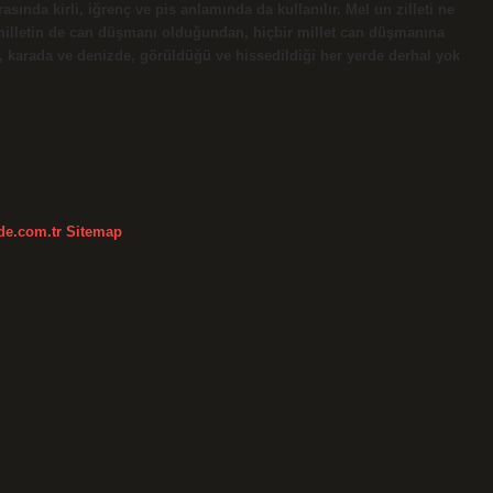
sında kirli, iğrenç ve pis anlamında da kullanılır. Mel un zilleti ne
lletin de can düşmanı olduğundan, hiçbir millet can düşmanına
karada ve denizde, görüldüğü ve hissedildiği her yerde derhal yok
kde.com.tr
Sitemap