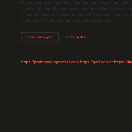
Melun kelimesinin sözlük anlamı lanetlidir. Bu kelime halk ara
demek? Vatanın düşmanı aynı zamanda o vatanda yaşayan mi
tahammül edemez. Vatanın düşmanı her zaman ve her yerde, 
edilmelidir. Ve düşmanlığına karşılık, aşağılanma…
Mel
Devamını okuyun
Yorum Bırak
Un
U
Melain
Ne
Demek
https://promosyongazetesi.com
https://gari.com.tr
https://u