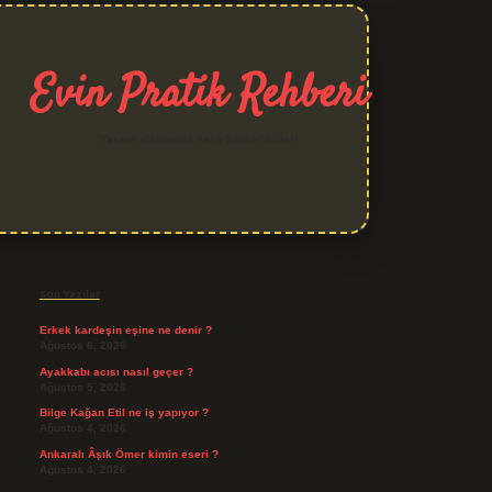
Evin Pratik Rehberi
Yaşam alanlarına neşe katan fikirler!
Sidebar
grand opera bet giriş
Son Yazılar
Erkek kardeşin eşine ne denir ?
Ağustos 6, 2026
Ayakkabı acısı nasıl geçer ?
Ağustos 5, 2026
Bilge Kağan Etil ne iş yapıyor ?
Ağustos 4, 2026
Ankaralı Âşık Ömer kimin eseri ?
Ağustos 4, 2026