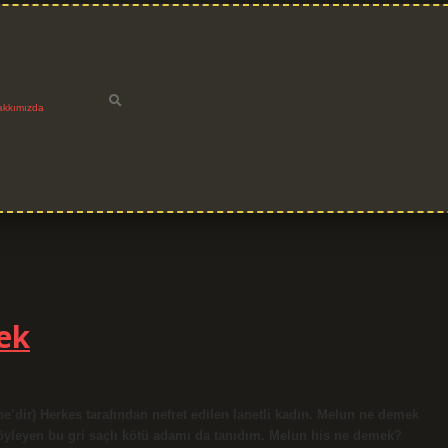
akkımızda
ek
leyen bu gri saçlı kötü adamı da tanıdım. Melun his ne demek?