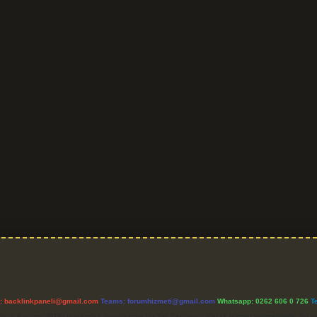
l:
backlinkpaneli@gmail.com
Teams:
forumhizmeti@gmail.com
Whatsapp: 0262 606 0 726
T
etişim Kurumu (BTK) tarafından onaylanmış bir Yer Sağlayıcı olarak hizmet vermektedir. Bu ne