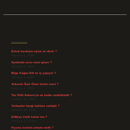
Sidebar
Son Yazılar
Erkek kardeşin eşine ne denir ?
Ağustos 6, 2026
Ayakkabı acısı nasıl geçer ?
Ağustos 5, 2026
Bilge Kağan Etil ne iş yapıyor ?
Ağustos 4, 2026
Ankaralı Âşık Ömer kimin eseri ?
Ağustos 4, 2026
Tuz Gölü Ankara’ya ne kadar uzaklıktadır ?
Temmuz 31, 2026
Yurttaşlar hangi haklara sahiptir ?
Temmuz 29, 2026
Köfteye irmik konur mu ?
Temmuz 27, 2026
Kiyana isminin anlamı nedir ?