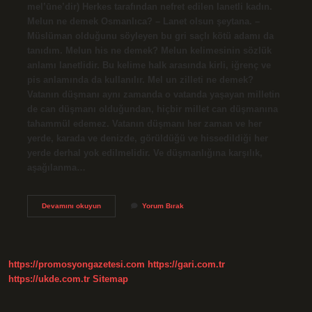
mel’ūne’dir) Herkes tarafından nefret edilen lanetli kadın.
Melun ne demek Osmanlıca? – Lanet olsun şeytana. –
Müslüman olduğunu söyleyen bu gri saçlı kötü adamı da
tanıdım. Melun his ne demek? Melun kelimesinin sözlük
anlamı lanetlidir. Bu kelime halk arasında kirli, iğrenç ve
pis anlamında da kullanılır. Mel un zilleti ne demek?
Vatanın düşmanı aynı zamanda o vatanda yaşayan milletin
de can düşmanı olduğundan, hiçbir millet can düşmanına
tahammül edemez. Vatanın düşmanı her zaman ve her
yerde, karada ve denizde, görüldüğü ve hissedildiği her
yerde derhal yok edilmelidir. Ve düşmanlığına karşılık,
aşağılanma…
Mel
Devamını okuyun
Yorum Bırak
Un
U
Melain
Ne
Demek
https://promosyongazetesi.com
https://gari.com.tr
https://ukde.com.tr
Sitemap