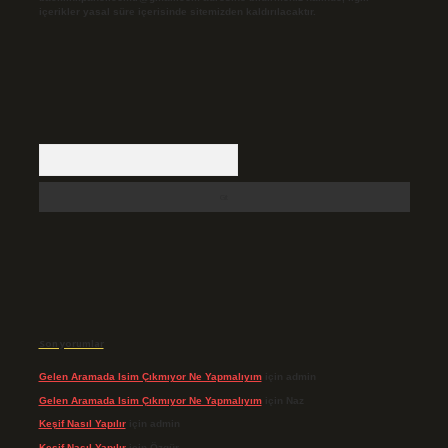
içerikler yasal süre içerisinde sitemizden kaldırılacaktır.
Arama
Son yorumlar
Gelen Aramada Isim Çıkmıyor Ne Yapmalıyım
için
admin
Gelen Aramada Isim Çıkmıyor Ne Yapmalıyım
için
Naz
Keşif Nasıl Yapılır
için
admin
Keşif Nasıl Yapılır
için
Özgür