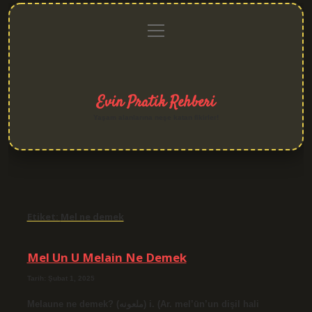
menüyü
Anasayfa
Gizlilik
Yasal
Hakkımızda
aç
Politikası
Uyarı
Evin Pratik Rehberi
Yaşam alanlarına neşe katan fikirler!
Etiket:
Mel ne demek
Mel Un U Melain Ne Demek
Tarih: Şubat 1, 2025
Melaune ne demek? (ﻣﻠﻌﻮﻧﻪ) i. (Ar. mel’ūn’un dişil hali