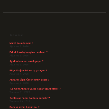
Sidebar
Son Yazılar
Murat Zaim kimdir ?
Ağustos 8, 2026
Erkek kardeşin eşine ne denir ?
Ağustos 6, 2026
Ayakkabı acısı nasıl geçer ?
Ağustos 5, 2026
Bilge Kağan Etil ne iş yapıyor ?
Ağustos 4, 2026
Ankaralı Âşık Ömer kimin eseri ?
Ağustos 4, 2026
Tuz Gölü Ankara’ya ne kadar uzaklıktadır ?
Temmuz 31, 2026
Yurttaşlar hangi haklara sahiptir ?
Temmuz 29, 2026
Köfteye irmik konur mu ?