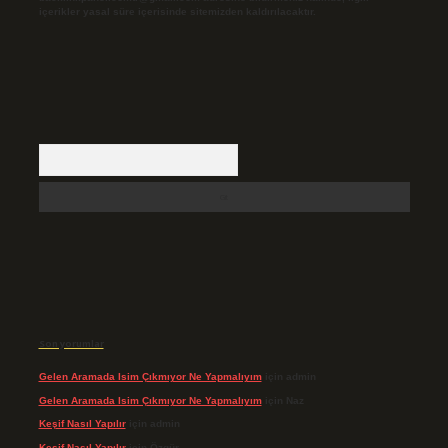
içerikler yasal süre içerisinde sitemizden kaldırılacaktır.
Arama
Son yorumlar
Gelen Aramada Isim Çıkmıyor Ne Yapmalıyım
için
admin
Gelen Aramada Isim Çıkmıyor Ne Yapmalıyım
için
Naz
Keşif Nasıl Yapılır
için
admin
Keşif Nasıl Yapılır
için
Özgür