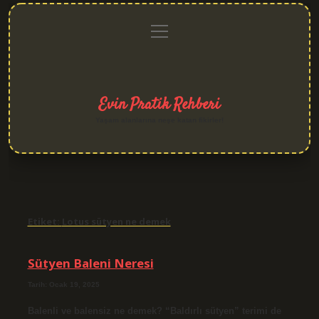
menüyü
Anasayfa
Gizlilik
Yasal
Hakkımızda
aç
Politikası
Uyarı
Evin Pratik Rehberi
Yaşam alanlarına neşe katan fikirler!
Etiket:
Lotus sütyen ne demek
Sütyen Baleni Neresi
Tarih: Ocak 19, 2025
Balenli ve balensiz ne demek? “Baldırlı sütyen” terimi de