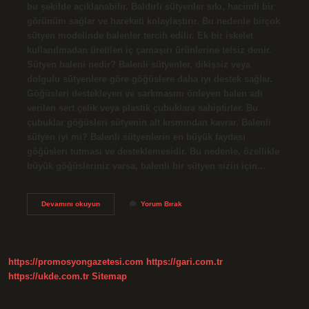
bu şekilde açıklanabilir. Baldırlı sütyenler sıkı, hacimli bir
görünüm sağlar ve hareketi kolaylaştırır. Bu nedenle birçok
sütyen modelinde balenler tercih edilir. Ek bir iskelet
kullanılmadan üretilen iç çamaşırı ürünlerine telsiz denir.
Sütyen baleni nedir? Balenli sütyenler, dikişsiz veya
dolgulu sütyenlere göre göğüslere daha iyi destek sağlar.
Göğüsleri destekleyen ve sarkmasını önleyen balen adı
verilen sert çelik veya plastik çubuklara sahiptirler. Bu
çubuklar göğüsleri sütyenin alt kısmından kavrar. Balenli
sütyen iyi mi? Balenli sütyenlerin en büyük faydası
göğüsleri tutması ve desteklemesidir. Bu nedenle, özellikle
büyük göğüsleriniz varsa, balenli bir sütyen sizin için…
Sütyen
Devamını okuyun
Yorum Bırak
Baleni
Neresi
https://promosyongazetesi.com
https://gari.com.tr
https://ukde.com.tr
Sitemap