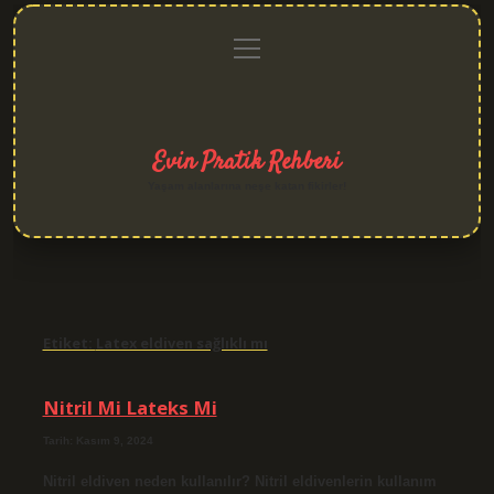
menüyü
Anasayfa
Gizlilik
Yasal
Hakkımızda
aç
Politikası
Uyarı
Evin Pratik Rehberi
Yaşam alanlarına neşe katan fikirler!
Etiket:
Latex eldiven sağlıklı mı
Nitril Mi Lateks Mi
Tarih: Kasım 9, 2024
Nitril eldiven neden kullanılır? Nitril eldivenlerin kullanım