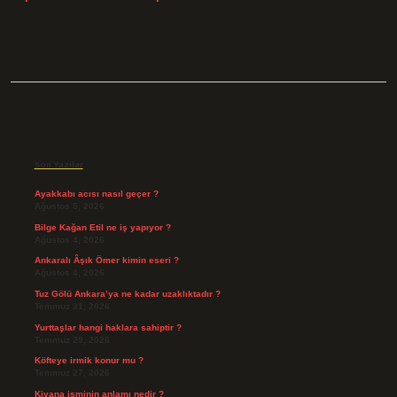
Sidebar
Son Yazılar
Ayakkabı acısı nasıl geçer ?
Ağustos 5, 2026
Bilge Kağan Etil ne iş yapıyor ?
Ağustos 4, 2026
Ankaralı Âşık Ömer kimin eseri ?
Ağustos 4, 2026
Tuz Gölü Ankara’ya ne kadar uzaklıktadır ?
Temmuz 31, 2026
Yurttaşlar hangi haklara sahiptir ?
Temmuz 29, 2026
Köfteye irmik konur mu ?
Temmuz 27, 2026
Kiyana isminin anlamı nedir ?