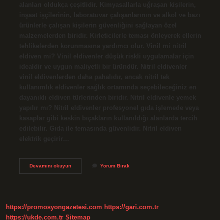
alanları oldukça çeşitlidir. Kimyasallarla uğraşan kişilerin,
inşaat işçilerinin, laboratuvar çalışanlarının ve alkol ve bazı
ürünlerle çalışan kişilerin güvenliğini sağlayan özel
malzemelerden biridir. Kirleticilerle teması önleyerek ellerin
tehlikelerden korunmasına yardımcı olur. Vinil mi nitril
eldiven mi? Vinil eldivenler düşük riskli uygulamalar için
idealdir ve uygun maliyetli bir üründür. Nitril eldivenler
vinil eldivenlerden daha pahalıdır, ancak nitril tek
kullanımlık eldivenler sağlık ortamında seçebileceğiniz en
dayanıklı eldiven türlerinden biridir. Nitril eldivenle yemek
yapılır mı? Nitril eldivenler profesyonel gıda işlemede veya
kasaplar gibi keskin bıçakların kullanıldığı alanlarda tercih
edilebilir. Gıda ile temasında güvenlidir. Nitril eldiven
elektrik geçirir…
Nitril
Devamını okuyun
Yorum Bırak
Mi
Lateks
Mi
https://promosyongazetesi.com
https://gari.com.tr
https://ukde.com.tr
Sitemap