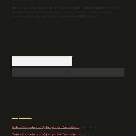
Hukuka ve yasal düzenlemelere aykırı olduğunu düşündüğünüz içerikleri,
backlinkpanelicomtr@gmail.com
adresine bildirmeniz halinde, ilgili
içerikler yasal süre içerisinde sitemizden kaldırılacaktır.
Arama
Son yorumlar
Gelen Aramada Isim Çıkmıyor Ne Yapmalıyım
için
admin
Gelen Aramada Isim Çıkmıyor Ne Yapmalıyım
için
Naz