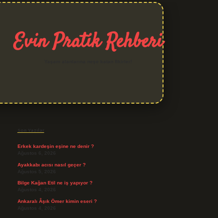
Evin Pratik Rehberi
Yaşam alanlarına neşe katan fikirler!
Sidebar
grand opera bet giriş
Son Yazılar
Erkek kardeşin eşine ne denir ?
Ağustos 6, 2026
Ayakkabı acısı nasıl geçer ?
Ağustos 5, 2026
Bilge Kağan Etil ne iş yapıyor ?
Ağustos 4, 2026
Ankaralı Âşık Ömer kimin eseri ?
Ağustos 4, 2026