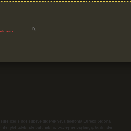
akkımızda
len süre içerisinde şubeye giderek veya telefonla Eureko Sigorta
le iptal talebinde bulunabilir. Sözleşme başlangıç ​​tarihinden