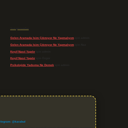
Son yorumlar
Gelen Aramada Isim Çıkmıyor Ne Yapmalıyım
için
admin
Gelen Aramada Isim Çıkmıyor Ne Yapmalıyım
için
Naz
Keşif Nasıl Yapılır
için
admin
Keşif Nasıl Yapılır
için
Özgür
Psikolojide Yadsıma Ne Demek
için
admin
elegram: @karabul
denle, sitedeki içerikleri proaktif olarak denetleme veya araştırma