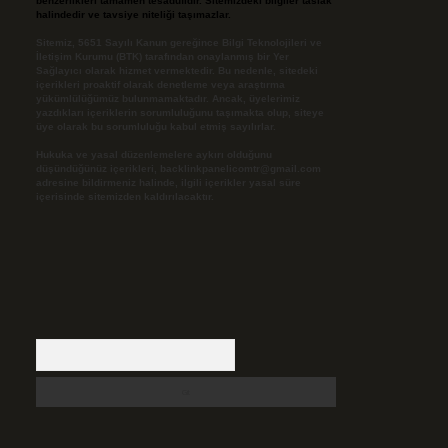
benzerlikleri tamamen tesadüfidir. Sitemizdeki bilgiler taslak
halindedir ve tavsiye niteliği taşımazlar.
Sitemiz, 5651 Sayılı Kanun gereğince Bilgi Teknolojileri ve
İletişim Kurumu (BTK) tarafından onaylanmış bir Yer
Sağlayıcı olarak hizmet vermektedir. Bu nedenle, sitedeki
içerikleri proaktif olarak denetleme veya araştırma
yükümlülüğümüz bulunmamaktadır. Ancak, üyelerimiz
yazdıkları içeriklerin sorumluluğunu taşımakta olup, siteye
üye olarak bu sorumluluğu kabul etmiş sayılırlar.
Hukuka ve yasal düzenlemelere aykırı olduğunu
düşündüğünüz içerikleri,
backlinkpanelicomtr@gmail.com
adresine bildirmeniz halinde, ilgili içerikler yasal süre
içerisinde sitemizden kaldırılacaktır.
Arama