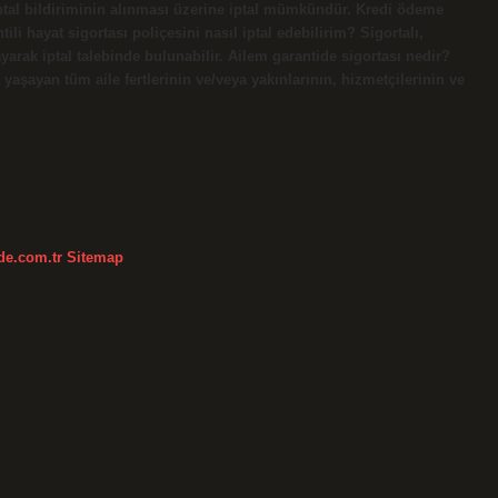
iptal bildiriminin alınması üzerine iptal mümkündür. Kredi ödeme
ili hayat sigortası poliçesini nasıl iptal edebilirim? Sigortalı,
yarak iptal talebinde bulunabilir. Ailem garantide sigortası nedir?
e yaşayan tüm aile fertlerinin ve/veya yakınlarının, hizmetçilerinin ve
kde.com.tr
Sitemap