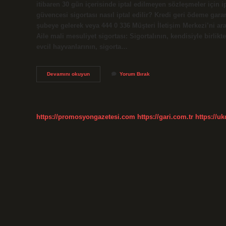
itibaren 30 gün içerisinde iptal edilmeyen sözleşmeler için 
güvencesi sigortası nasıl iptal edilir? Kredi geri ödeme garant
şubeye gelerek veya 444 0 336 Müşteri İletişim Merkezi’ni ara
Aile mali mesuliyet sigortası: Sigortalının, kendisiyle birlikt
evcil hayvanlarının, sigorta…
Garantili
Devamını okuyun
Yorum Bırak
Sigorta
Nedir
https://promosyongazetesi.com
https://gari.com.tr
https://u