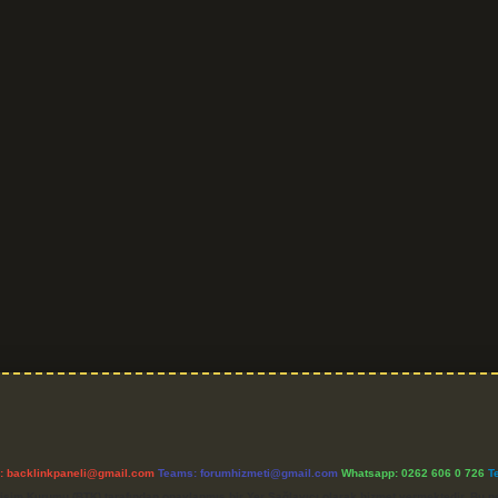
l:
backlinkpaneli@gmail.com
Teams:
forumhizmeti@gmail.com
Whatsapp: 0262 606 0 726
T
etişim Kurumu (BTK) tarafından onaylanmış bir Yer Sağlayıcı olarak hizmet vermektedir. Bu ne