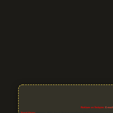
Reklam ve İletişim:
E-mai
Yasal Uyarı:
Sitemiz, 5651 Sayılı Kanun gereğince Bilgi Teknolojileri ve İl