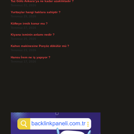
Tuz Gölü Ankara’ya ne kadar uzaklıktadır ?
Temmuz 31, 2026
Yurttaşlar hangi haklara sahiptir ?
Temmuz 29, 2026
Köfteye irmik konur mu ?
Temmuz 27, 2026
Kiyana isminin anlamı nedir ?
Temmuz 25, 2026
Kahve makinesine Porçöz dökülür mü ?
Temmuz 23, 2026
Hansu İrem ne iş yapıyor ?
Temmuz 17, 2026