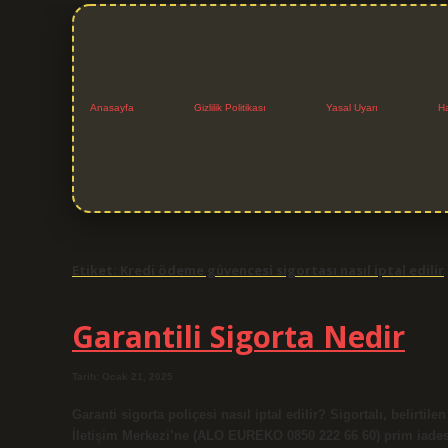
Anasayfa
Gizlilik Politikası
Yasal Uyarı
H
Etiket:
Kredi ödeme güvencesi sigortası nasıl iptal edilir
Garantili Sigorta Nedir
Tarih: Ocak 21, 2025
Garanti sigorta poliçesi nasıl iptal edilir? Sigortalı, belirti
İletişim Merkezi’ne (ALO EUREKO 0850 222 66 60) prim iadesi i