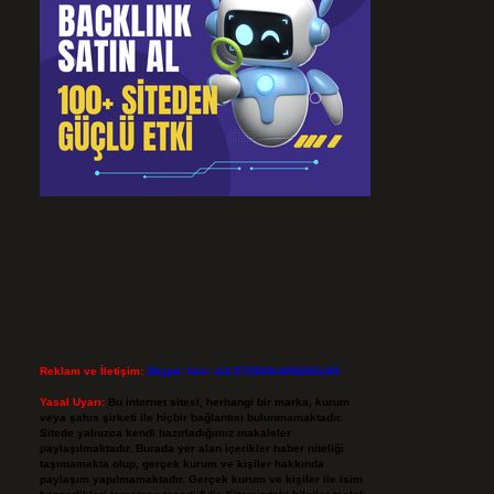
Reklam ve İletişim:
Skype: live:.cid.575569c608265c69
Yasal Uyarı:
Bu internet sitesi, herhangi bir marka, kurum
veya şahıs şirketi ile hiçbir bağlantısı bulunmamaktadır.
Sitede yalnızca kendi hazırladığımız makaleler
paylaşılmaktadır. Burada yer alan içerikler haber niteliği
taşımamakta olup, gerçek kurum ve kişiler hakkında
paylaşım yapılmamaktadır. Gerçek kurum ve kişiler ile isim