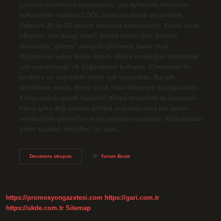
çalışma modlarına aşinaysanız, yaz aylarında klimanızı
kullanırken mutlaka COOL moduna almalı ve sıcaklık
değerini 20 ile 23 derece arasında tutmalısınız. Klima sıcak
üflemesi için hangi mod? Isıtma modu için, kontrol
ekranında “güneş” simgesi görünene kadar mod
düğmesine tekrar tekrar basın. Klima sıcaklığını ayarlamak
için yukarı/aşağı ok düğmelerini kullanın. Klimanızın ön
tarafının en sağındaki ikinci ışık yanacaktır. Bu ışık
söndükten sonra, klima sıcak hava üflemeye başlayacaktır.
Klima soğuk işareti hangisi? Klima modeline ve kumanda
tipine göre değişmekle birlikte soğutma veya kar tanesi
sembolüyle gösterilen mod soğutma modudur. Klimalardan
gelen sıcaklık sinyalleri ısı veya…
Klima
Devamını okuyun
Yorum Bırak
Da
Cool
Ne
Demek
https://promosyongazetesi.com
https://gari.com.tr
https://ukde.com.tr
Sitemap