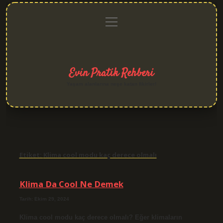
menüyü
Anasayfa
Gizlilik
Yasal
Hakkımızda
aç
Politikası
Uyarı
Evin Pratik Rehberi
Yaşam alanlarına neşe katan fikirler!
Etiket:
Klima cool modu kaç derece olmalı
Klima Da Cool Ne Demek
Tarih: Ekim 29, 2024
Klima cool modu kaç derece olmalı? Eğer klimaların