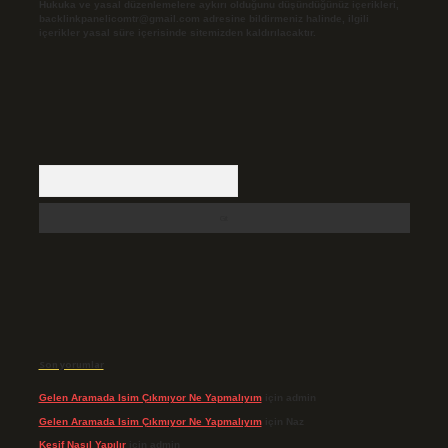
Hukuka ve yasal düzenlemelere aykırı olduğunu düşündüğünüz içerikleri,
backlinkpanelicomtr@gmail.com
adresine bildirmeniz halinde, ilgili
içerikler yasal süre içerisinde sitemizden kaldırılacaktır.
Arama
Son yorumlar
Gelen Aramada Isim Çıkmıyor Ne Yapmalıyım
için
admin
Gelen Aramada Isim Çıkmıyor Ne Yapmalıyım
için
Naz
Keşif Nasıl Yapılır
için
admin