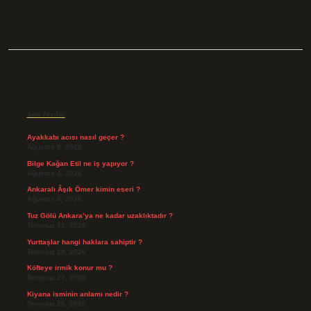
Sidebar
Son Yazılar
Ayakkabı acısı nasıl geçer ?
Ağustos 5, 2026
Bilge Kağan Etil ne iş yapıyor ?
Ağustos 4, 2026
Ankaralı Âşık Ömer kimin eseri ?
Ağustos 4, 2026
Tuz Gölü Ankara’ya ne kadar uzaklıktadır ?
Temmuz 31, 2026
Yurttaşlar hangi haklara sahiptir ?
Temmuz 29, 2026
Köfteye irmik konur mu ?
Temmuz 27, 2026
Kiyana isminin anlamı nedir ?
Temmuz 25, 2026