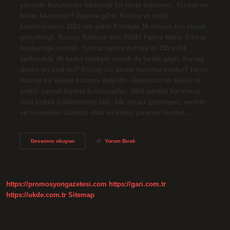
yönetim kurullarına herhangi bir ücret ödenmez. Kızılay ne
kadar kazanıyor? Rapora göre, Kızılay ve bağlı
kuruluşlarının 2021 yılı geliri 8 milyar 34 milyon lira olarak
gerçekleşti. Kızılay Başkanı kim 2024? Fatma Meriç Yılmaz
başkanlığa seçildi. Yılmaz ayrıca Kızılay’ın 155 yıllık
tarihindeki ilk kadın başkanı olarak da tarihe geçti. Kızılay
devlet mi özel mi? Kızılay bir devlet kurumu mudur? Hayır,
Kızılay bir devlet kurumu değildir. Ülkemizin en köklü ve
yetkili sosyal hizmet kuruluşudur, 1868 yılında kurulmuş,
özel hukuk hükümlerine tabi, kâr amacı gütmeyen, yardım
ve hizmetleri ücretsiz olan ve kamu yararına hizmet…
Kızılay
Devamını okuyun
Yorum Bırak
Başkanı
Ne
Kadar
Maaş
Alıyor
https://promosyongazetesi.com
https://gari.com.tr
https://ukde.com.tr
Sitemap