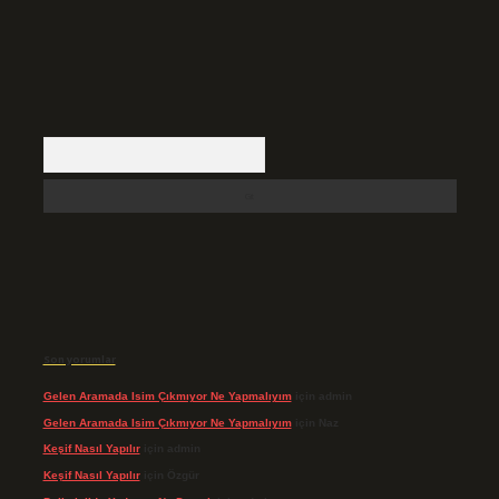
Arama
Son yorumlar
Gelen Aramada Isim Çıkmıyor Ne Yapmalıyım
için
admin
Gelen Aramada Isim Çıkmıyor Ne Yapmalıyım
için
Naz
Keşif Nasıl Yapılır
için
admin
Keşif Nasıl Yapılır
için
Özgür