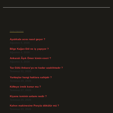
Sidebar
Son Yazılar
Ayakkabı acısı nasıl geçer ?
Ağustos 5, 2026
Bilge Kağan Etil ne iş yapıyor ?
Ağustos 4, 2026
Ankaralı Âşık Ömer kimin eseri ?
Ağustos 4, 2026
Tuz Gölü Ankara’ya ne kadar uzaklıktadır ?
Temmuz 31, 2026
Yurttaşlar hangi haklara sahiptir ?
Temmuz 29, 2026
Köfteye irmik konur mu ?
Temmuz 27, 2026
Kiyana isminin anlamı nedir ?
Temmuz 25, 2026
Kahve makinesine Porçöz dökülür mü ?
Temmuz 23, 2026