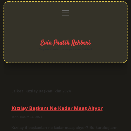
menüyü
Anasayfa
Gizlilik
Yasal
Hakkımızda
aç
Politikası
Uyarı
Evin Pratik Rehberi
Yaşam alanlarına neşe katan fikirler!
Etiket:
Kızılay Başkanı kim 2024
Kızılay Başkanı Ne Kadar Maaş Alıyor
Tarih: Kasım 14, 2024
Kızılay il başkanları ne kadar maaş alıyor? Bu kuruluşların