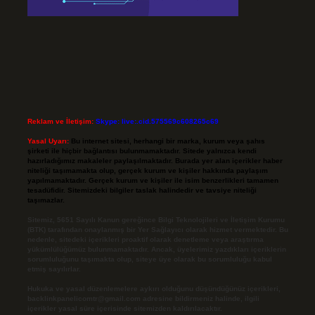
Reklam ve İletişim:
Skype: live:.cid.575569c608265c69
Yasal Uyarı:
Bu internet sitesi, herhangi bir marka, kurum veya şahıs
şirketi ile hiçbir bağlantısı bulunmamaktadır. Sitede yalnızca kendi
hazırladığımız makaleler paylaşılmaktadır. Burada yer alan içerikler haber
niteliği taşımamakta olup, gerçek kurum ve kişiler hakkında paylaşım
yapılmamaktadır. Gerçek kurum ve kişiler ile isim benzerlikleri tamamen
tesadüfidir. Sitemizdeki bilgiler taslak halindedir ve tavsiye niteliği
taşımazlar.
Sitemiz, 5651 Sayılı Kanun gereğince Bilgi Teknolojileri ve İletişim Kurumu
(BTK) tarafından onaylanmış bir Yer Sağlayıcı olarak hizmet vermektedir. Bu
nedenle, sitedeki içerikleri proaktif olarak denetleme veya araştırma
yükümlülüğümüz bulunmamaktadır. Ancak, üyelerimiz yazdıkları içeriklerin
sorumluluğunu taşımakta olup, siteye üye olarak bu sorumluluğu kabul
etmiş sayılırlar.
Hukuka ve yasal düzenlemelere aykırı olduğunu düşündüğünüz içerikleri,
backlinkpanelicomtr@gmail.com
adresine bildirmeniz halinde, ilgili
içerikler yasal süre içerisinde sitemizden kaldırılacaktır.