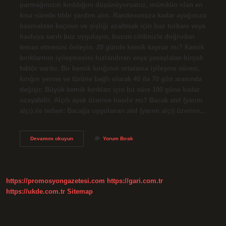
parmağınızın kırıldığını düşünüyorsanız, mümkün olan en
kısa sürede tıbbi yardım alın. Randevunuza kadar ayağınıza
basmaktan kaçının ve şişliği azaltmak için buz torbası veya
havluya sarılı buz uygulayın, buzun cildinizle doğrudan
temas etmesini önleyin. 20 günde kemik kaynar mı? Kemik
kırıklarının iyileşmesini hızlandıran veya yavaşlatan birçok
faktör vardır. Bir kemik kırığının ortalama iyileşme süresi,
kırığın yerine ve türüne bağlı olarak 40 ila 70 gün arasında
değişir. Büyük kemik kırıkları için bu süre 100 güne kadar
uzayabilir. Alçılı ayak üzerine basılır mı? Bacak atel (yarım
alçı) ile tedavi: Bacağa uygulanan atel (yarım alçı) üzerine…
Kırık
Devamını okuyun
Yorum Bırak
Ayak
Alçıda
Ne
Kadar
Kalır
https://promosyongazetesi.com
https://gari.com.tr
https://ukde.com.tr
Sitemap