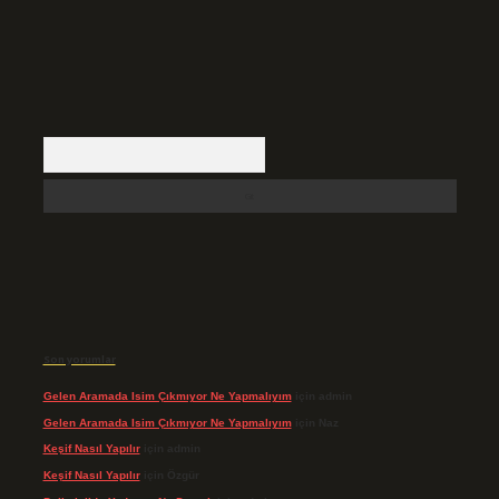
Arama
Son yorumlar
Gelen Aramada Isim Çıkmıyor Ne Yapmalıyım
için
admin
Gelen Aramada Isim Çıkmıyor Ne Yapmalıyım
için
Naz
Keşif Nasıl Yapılır
için
admin
Keşif Nasıl Yapılır
için
Özgür