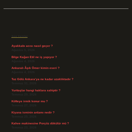
Sidebar
Son Yazılar
Ayakkabı acısı nasıl geçer ?
Ağustos 5, 2026
Bilge Kağan Etil ne iş yapıyor ?
Ağustos 4, 2026
Ankaralı Âşık Ömer kimin eseri ?
Ağustos 4, 2026
Tuz Gölü Ankara’ya ne kadar uzaklıktadır ?
Temmuz 31, 2026
Yurttaşlar hangi haklara sahiptir ?
Temmuz 29, 2026
Köfteye irmik konur mu ?
Temmuz 27, 2026
Kiyana isminin anlamı nedir ?
Temmuz 25, 2026
Kahve makinesine Porçöz dökülür mü ?
Temmuz 23, 2026