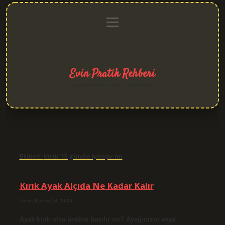
menüyü
Anasayfa
Gizlilik
Yasal
Hakkımızda
aç
Politikası
Uyarı
Evin Pratik Rehberi
Yaşam alanlarına neşe katan fikirler!
Etiket:
Kırık 15 günde iyileşir mi
Kırık Ayak Alçıda Ne Kadar Kalır
Tarih: Kasım 14, 2024
Ayak kırık olsa üstüne basılır mı? Ayağınızın veya