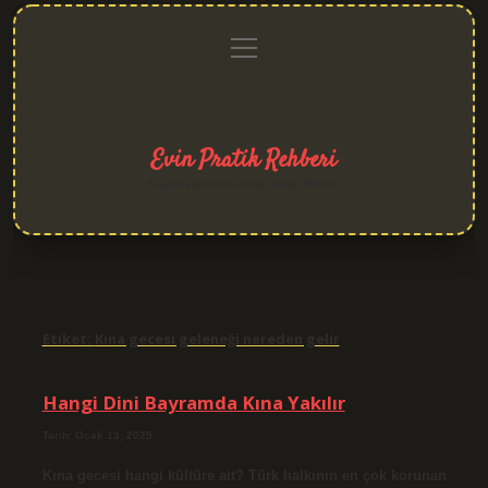
menüyü
Anasayfa
Gizlilik
Yasal
Hakkımızda
aç
Politikası
Uyarı
Evin Pratik Rehberi
Yaşam alanlarına neşe katan fikirler!
Etiket:
Kına gecesi geleneği nereden gelir
Hangi Dini Bayramda Kına Yakılır
Tarih: Ocak 13, 2025
Kına gecesi hangi kültüre ait? Türk halkının en çok korunan