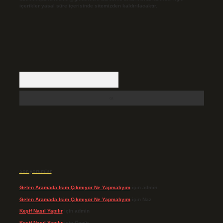
içerikler yasal süre içerisinde sitemizden kaldırılacaktır.
Arama
Son yorumlar
Gelen Aramada Isim Çıkmıyor Ne Yapmalıyım
için
admin
Gelen Aramada Isim Çıkmıyor Ne Yapmalıyım
için
Naz
Keşif Nasıl Yapılır
için
admin
Keşif Nasıl Yapılır
için
Özgür