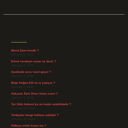
Sidebar
Son Yazılar
Murat Zaim kimdir ?
Ağustos 8, 2026
Erkek kardeşin eşine ne denir ?
Ağustos 6, 2026
Ayakkabı acısı nasıl geçer ?
Ağustos 5, 2026
Bilge Kağan Etil ne iş yapıyor ?
Ağustos 4, 2026
Ankaralı Âşık Ömer kimin eseri ?
Ağustos 4, 2026
Tuz Gölü Ankara’ya ne kadar uzaklıktadır ?
Temmuz 31, 2026
Yurttaşlar hangi haklara sahiptir ?
Temmuz 29, 2026
Köfteye irmik konur mu ?