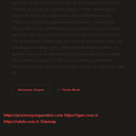
gelenek ve göreneklerinden biri de kına geleneğidir. Kına,
dilimize kına olarak çevrilen Arapça “hına” kelimesinin
biçimidir. Kına, kına ağacı adı verilen dikotiledon bir
bitkinin kurutulmuş yapraklarının tozudur. Çoğunlukla
Afrika, Mısır, İran ve Hindistan’da yetişir. Kına gecesi Arap
geleneği mi? Kına Gecesi’ni yüzyıllardır bir Türk geleneği
olarak biliyoruz. Düğünden bir veya iki gün önce aileler ve
arkadaşlar bir araya gelir, geleneksel türküler söylenir ve
gelinin avucuna ve damadın küçük parmağına kına yakılır.
Kına yakmak sevap mı? Ölen kişiye kına yakmak hem
Sünniler hem de Aleviler tarafından bilinir ve uygulanır. Her
iki…
Hangi
Devamını okuyun
Yorum Bırak
Dini
Bayramda
Kına
Yakılır
https://promosyongazetesi.com
https://gari.com.tr
https://ukde.com.tr
Sitemap