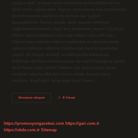
yargıca delil ve karar alma sürecinde kullanılabilecek her
türlü veriyi sağlamaktır. Ayrıca, durumlarını beş duyularıyla
gözlemleyerek olayların dizilimine dair içgörü
kazanabilirler. Sonuç olarak, keşif esasen delillerin
değerlendirilmesidir. Keşif kim tarafından yapılır? (1) Keşif,
hâkim veya mahkeme veya naip hâkim veya sulh ceza
hâkimi veya istinabe hâkimi tarafından ve gecikmesinde
sakınca bulunan hâllerde Cumhuriyet savcısı tarafından
yapılır. (2) Olayın özelliği ve hâlihazırda bulunması
beklenen delillerin bulunmaması da keşif tutanağına yazılır.
Keşif kararı nasıl verilir? Hakim, tek başına keşif kararı
verebilir veya taraflardan birinin talebi üzerine karar
verebilir. Keşif delili talep eden taraf, bunu…
Keşif
Devamını okuyun
8 Yorum
Nasıl
Yapılır
https://promosyongazetesi.com
https://gari.com.tr
https://ukde.com.tr
Sitemap