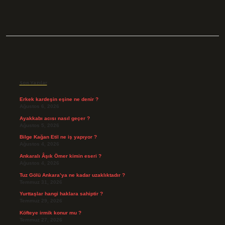
Sidebar
Son Yazılar
Erkek kardeşin eşine ne denir ?
Ağustos 6, 2026
Ayakkabı acısı nasıl geçer ?
Ağustos 5, 2026
Bilge Kağan Etil ne iş yapıyor ?
Ağustos 4, 2026
Ankaralı Âşık Ömer kimin eseri ?
Ağustos 4, 2026
Tuz Gölü Ankara’ya ne kadar uzaklıktadır ?
Temmuz 31, 2026
Yurttaşlar hangi haklara sahiptir ?
Temmuz 29, 2026
Köfteye irmik konur mu ?
Temmuz 27, 2026