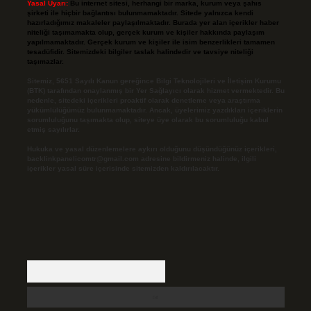
Yasal Uyarı:
Bu internet sitesi, herhangi bir marka, kurum veya şahıs
şirketi ile hiçbir bağlantısı bulunmamaktadır. Sitede yalnızca kendi
hazırladığımız makaleler paylaşılmaktadır. Burada yer alan içerikler haber
niteliği taşımamakta olup, gerçek kurum ve kişiler hakkında paylaşım
yapılmamaktadır. Gerçek kurum ve kişiler ile isim benzerlikleri tamamen
tesadüfidir. Sitemizdeki bilgiler taslak halindedir ve tavsiye niteliği
taşımazlar.
Sitemiz, 5651 Sayılı Kanun gereğince Bilgi Teknolojileri ve İletişim Kurumu
(BTK) tarafından onaylanmış bir Yer Sağlayıcı olarak hizmet vermektedir. Bu
nedenle, sitedeki içerikleri proaktif olarak denetleme veya araştırma
yükümlülüğümüz bulunmamaktadır. Ancak, üyelerimiz yazdıkları içeriklerin
sorumluluğunu taşımakta olup, siteye üye olarak bu sorumluluğu kabul
etmiş sayılırlar.
Hukuka ve yasal düzenlemelere aykırı olduğunu düşündüğünüz içerikleri,
backlinkpanelicomtr@gmail.com
adresine bildirmeniz halinde, ilgili
içerikler yasal süre içerisinde sitemizden kaldırılacaktır.
Arama