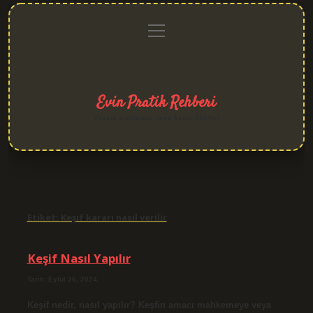
menüyü
Anasayfa
Gizlilik
Yasal
Hakkımızda
aç
Politikası
Uyarı
Evin Pratik Rehberi
Yaşam alanlarına neşe katan fikirler!
Etiket:
Keşif kararı nasıl verilir
Keşif Nasıl Yapılır
Tarih: Eylül 26, 2024
Keşif nedir, nasıl yapılır? Keşfin amacı mahkemeye veya