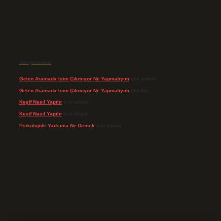
Son yorumlar
Gelen Aramada Isim Çıkmıyor Ne Yapmalıyım
için
admin
Gelen Aramada Isim Çıkmıyor Ne Yapmalıyım
için
Naz
Keşif Nasıl Yapılır
için
admin
Keşif Nasıl Yapılır
için
Özgür
Psikolojide Yadsıma Ne Demek
için
admin
riş