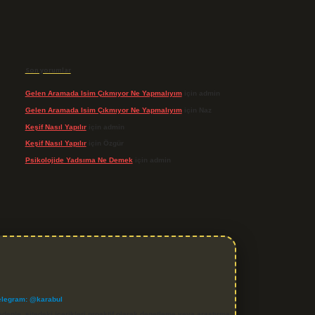
Son yorumlar
Gelen Aramada Isim Çıkmıyor Ne Yapmalıyım
için
admin
Gelen Aramada Isim Çıkmıyor Ne Yapmalıyım
için
Naz
Keşif Nasıl Yapılır
için
admin
Keşif Nasıl Yapılır
için
Özgür
Psikolojide Yadsıma Ne Demek
için
admin
elegram: @karabul
denle, sitedeki içerikleri proaktif olarak denetleme veya araştırma