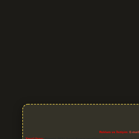
Reklam ve İletişim:
E-mai
Yasal Uyarı:
Sitemiz, 5651 Sayılı Kanun gereğince Bilgi Teknolojileri ve İl