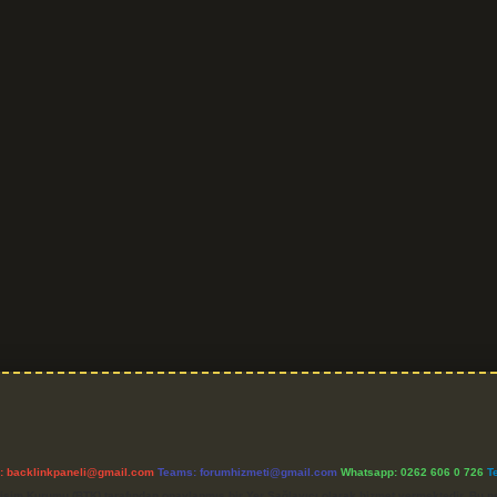
l:
backlinkpaneli@gmail.com
Teams:
forumhizmeti@gmail.com
Whatsapp: 0262 606 0 726
T
etişim Kurumu (BTK) tarafından onaylanmış bir Yer Sağlayıcı olarak hizmet vermektedir. Bu ne