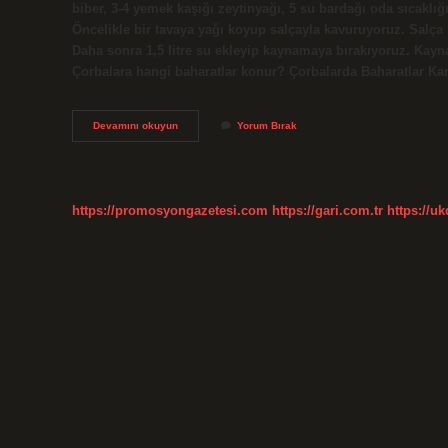
biber, 3-4 yemek kaşığı zeytinyağı, 5 su bardağı oda sıcaklığı
Öncelikle bir tavaya yağı koyup salçayla kavuruyoruz. Salça k
Daha sonra 1,5 litre su ekleyip kaynamaya bırakıyoruz. Kayna
Çorbalara hangi baharatlar konur? Çorbalarda Baharatlar Kar
Çorbaya
Devamını okuyun
Yorum Bırak
Kekik
Atılır
Mı
https://promosyongazetesi.com
https://gari.com.tr
https://u