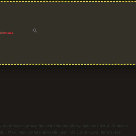
akkımızda
ının olmazsa olmaz malzemeleri acı biber, nane ve tuzdur. Domates
ir. Mercimek çorbasına kekik girer mi? 1 tatlı kaşığı kırmızı toz