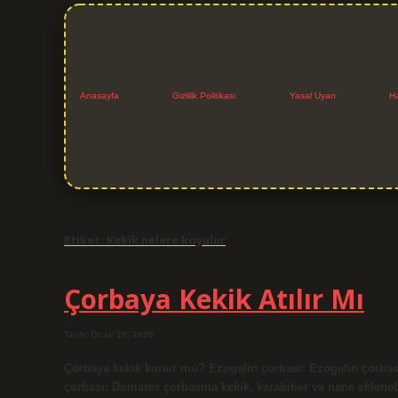
Anasayfa
Gizlilik Politikası
Yasal Uyarı
H
Etiket:
Kekik nelere koyulur
Çorbaya Kekik Atılır Mı
Tarih: Ocak 29, 2025
Çorbaya kekik konur mu? Ezogelin çorbası: Ezogelin çorbas
çorbası: Domates çorbasına kekik, karabiber ve nane eklenebil