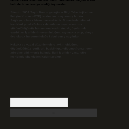
benzerlikleri tamamen tesadüfidir. Sitemizdeki bilgiler taslak
halindedir ve tavsiye niteliği taşımazlar.
Sitemiz, 5651 Sayılı Kanun gereğince Bilgi Teknolojileri ve
İletişim Kurumu (BTK) tarafından onaylanmış bir Yer
Sağlayıcı olarak hizmet vermektedir. Bu nedenle, sitedeki
içerikleri proaktif olarak denetleme veya araştırma
yükümlülüğümüz bulunmamaktadır. Ancak, üyelerimiz
yazdıkları içeriklerin sorumluluğunu taşımakta olup, siteye
üye olarak bu sorumluluğu kabul etmiş sayılırlar.
Hukuka ve yasal düzenlemelere aykırı olduğunu
düşündüğünüz içerikleri,
backlinkpanelicomtr@gmail.com
adresine bildirmeniz halinde, ilgili içerikler yasal süre
içerisinde sitemizden kaldırılacaktır.
Arama