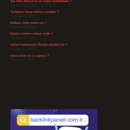
Tuz Gölü Ankara’ya ne kadar uzaklıktadır ?
Temmuz 31, 2026
Yurttaşlar hangi haklara sahiptir ?
Temmuz 29, 2026
Köfteye irmik konur mu ?
Temmuz 27, 2026
Kiyana isminin anlamı nedir ?
Temmuz 25, 2026
Kahve makinesine Porçöz dökülür mü ?
Temmuz 23, 2026
Hansu İrem ne iş yapıyor ?
Temmuz 17, 2026