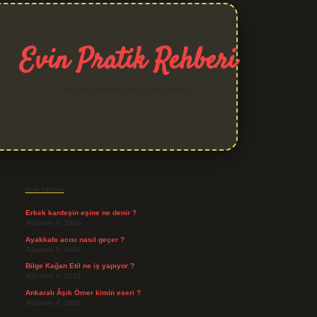
Evin Pratik Rehberi
Yaşam alanlarına neşe katan fikirler!
Sidebar
grand opera bet giriş
Son Yazılar
Erkek kardeşin eşine ne denir ?
Ağustos 6, 2026
Ayakkabı acısı nasıl geçer ?
Ağustos 5, 2026
Bilge Kağan Etil ne iş yapıyor ?
Ağustos 4, 2026
Ankaralı Âşık Ömer kimin eseri ?
Ağustos 4, 2026