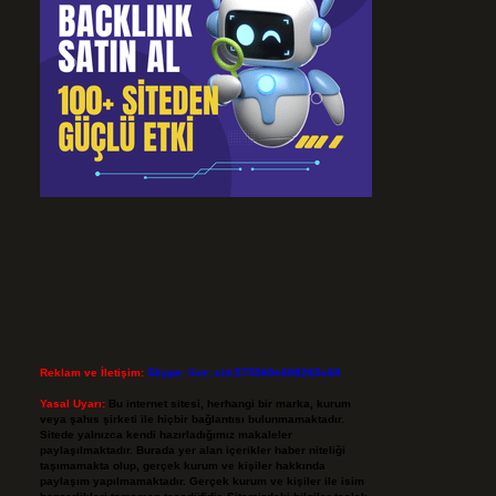
Reklam ve İletişim:
Skype: live:.cid.575569c608265c69
Yasal Uyarı:
Bu internet sitesi, herhangi bir marka, kurum
veya şahıs şirketi ile hiçbir bağlantısı bulunmamaktadır.
Sitede yalnızca kendi hazırladığımız makaleler
paylaşılmaktadır. Burada yer alan içerikler haber niteliği
taşımamakta olup, gerçek kurum ve kişiler hakkında
paylaşım yapılmamaktadır. Gerçek kurum ve kişiler ile isim