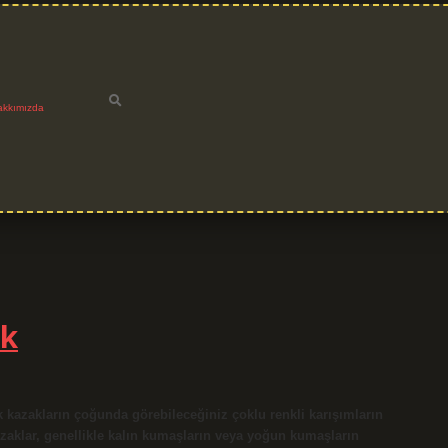
akkımızda
ek
 kazakların çoğunda görebileceğiniz çoklu renkli karışımların
kazaklar, genellikle kalın kumaşların veya yoğun kumaşların