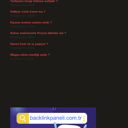
Yurttaşlar hangi haklara sahiptir ?
Temmuz 29, 2026
Köfteye irmik konur mu ?
Temmuz 27, 2026
Kiyana isminin anlamı nedir ?
Temmuz 25, 2026
Kahve makinesine Porçöz dökülür mü ?
Temmuz 23, 2026
Hansu İrem ne iş yapıyor ?
Temmuz 17, 2026
Wagyu etinin özelliği nedir ?
Temmuz 14, 2026