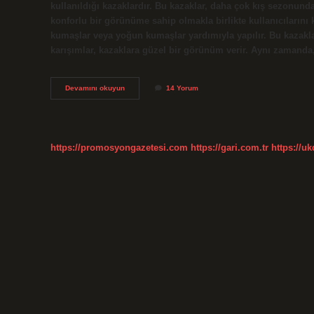
kullanıldığı kazaklardır. Bu kazaklar, daha çok kış sezonund
konforlu bir görünüme sahip olmakla birlikte kullanıcılarını 
kumaşlar veya yoğun kumaşlar yardımıyla yapılır. Bu kazakları
karışımlar, kazaklara güzel bir görünüm verir. Aynı zamanda,
Bato
Devamını okuyun
14 Yorum
yaka
kazak
ne
demek
https://promosyongazetesi.com
https://gari.com.tr
https://u