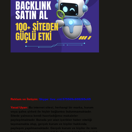
Reklam ve İletişim:
Skype: live:.cid.575569c608265c69
Yasal Uyarı:
Bu internet sitesi, herhangi bir marka, kurum
veya şahıs şirketi ile hiçbir bağlantısı bulunmamaktadır.
Sitede yalnızca kendi hazırladığımız makaleler
paylaşılmaktadır. Burada yer alan içerikler haber niteliği
taşımamakta olup, gerçek kurum ve kişiler hakkında
paylaşım yapılmamaktadır. Gerçek kurum ve kişiler ile isim