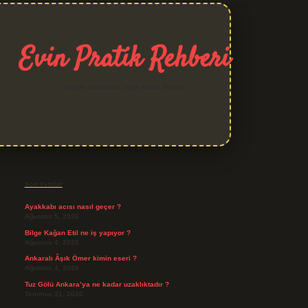
Evin Pratik Rehberi
Yaşam alanlarına neşe katan fikirler!
Sidebar
grand opera bet giriş
Son Yazılar
Ayakkabı acısı nasıl geçer ?
Ağustos 5, 2026
Bilge Kağan Etil ne iş yapıyor ?
Ağustos 4, 2026
Ankaralı Âşık Ömer kimin eseri ?
Ağustos 4, 2026
Tuz Gölü Ankara’ya ne kadar uzaklıktadır ?
Temmuz 31, 2026