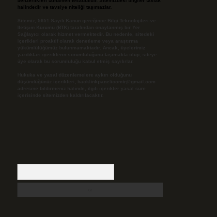
benzerlikleri tamamen tesadüfidir. Sitemizdeki bilgiler taslak
halindedir ve tavsiye niteliği taşımazlar.
Sitemiz, 5651 Sayılı Kanun gereğince Bilgi Teknolojileri ve
İletişim Kurumu (BTK) tarafından onaylanmış bir Yer
Sağlayıcı olarak hizmet vermektedir. Bu nedenle, sitedeki
içerikleri proaktif olarak denetleme veya araştırma
yükümlülüğümüz bulunmamaktadır. Ancak, üyelerimiz
yazdıkları içeriklerin sorumluluğunu taşımakta olup, siteye
üye olarak bu sorumluluğu kabul etmiş sayılırlar.
Hukuka ve yasal düzenlemelere aykırı olduğunu
düşündüğünüz içerikleri,
backlinkpanelicomtr@gmail.com
adresine bildirmeniz halinde, ilgili içerikler yasal süre
içerisinde sitemizden kaldırılacaktır.
Arama