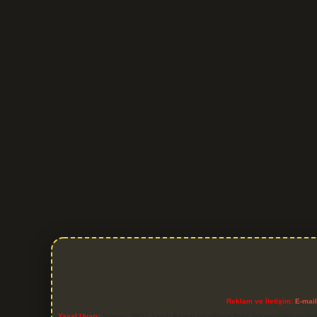
Reklam ve İletişim:
E-mai
Yasal Uyarı:
Sitemiz, 5651 Sayılı Kanun gereğince Bilgi Teknolojileri ve İl