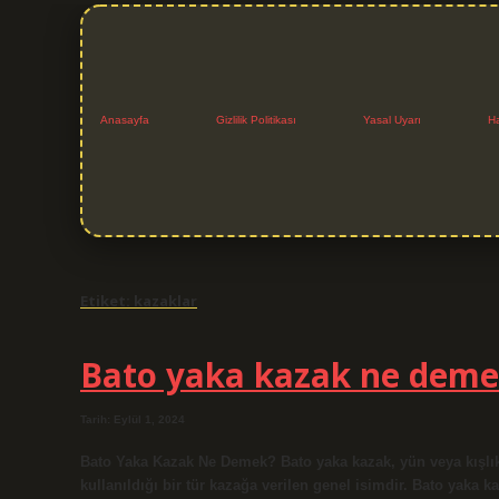
Anasayfa
Gizlilik Politikası
Yasal Uyarı
H
Etiket:
kazaklar
Bato yaka kazak ne dem
Tarih: Eylül 1, 2024
Bato Yaka Kazak Ne Demek? Bato yaka kazak, yün veya kışlık
kullanıldığı bir tür kazağa verilen genel isimdir. Bato yaka 