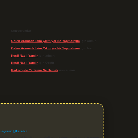
Son yorumlar
Gelen Aramada Isim Çıkmıyor Ne Yapmalıyım
için
admin
Gelen Aramada Isim Çıkmıyor Ne Yapmalıyım
için
Naz
Keşif Nasıl Yapılır
için
admin
Keşif Nasıl Yapılır
için
Özgür
Psikolojide Yadsıma Ne Demek
için
admin
elegram: @karabul
denle, sitedeki içerikleri proaktif olarak denetleme veya araştırma