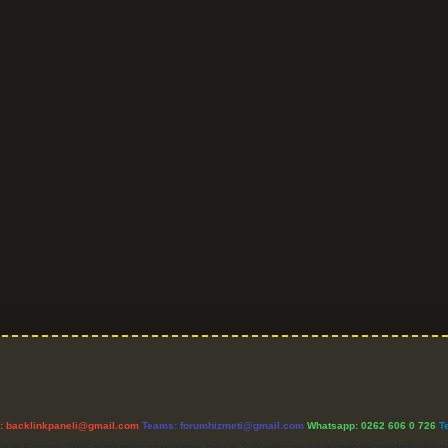
l:
backlinkpaneli@gmail.com
Teams:
forumhizmeti@gmail.com
Whatsapp: 0262 606 0 726
T
etişim Kurumu (BTK) tarafından onaylanmış bir Yer Sağlayıcı olarak hizmet vermektedir. Bu ne