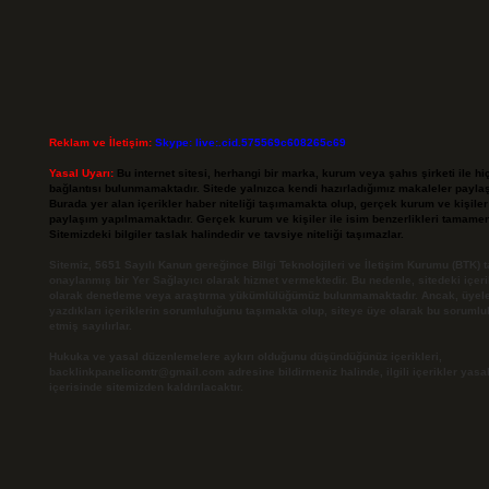
Reklam ve İletişim:
Skype: live:.cid.575569c608265c69
Yasal Uyarı:
Bu internet sitesi, herhangi bir marka, kurum veya şahıs şirketi ile hi
bağlantısı bulunmamaktadır. Sitede yalnızca kendi hazırladığımız makaleler paylaş
Burada yer alan içerikler haber niteliği taşımamakta olup, gerçek kurum ve kişile
paylaşım yapılmamaktadır. Gerçek kurum ve kişiler ile isim benzerlikleri tamamen 
Sitemizdeki bilgiler taslak halindedir ve tavsiye niteliği taşımazlar.
Sitemiz, 5651 Sayılı Kanun gereğince Bilgi Teknolojileri ve İletişim Kurumu (BTK) 
onaylanmış bir Yer Sağlayıcı olarak hizmet vermektedir. Bu nedenle, sitedeki içerik
olarak denetleme veya araştırma yükümlülüğümüz bulunmamaktadır. Ancak, üyele
yazdıkları içeriklerin sorumluluğunu taşımakta olup, siteye üye olarak bu sorumlu
etmiş sayılırlar.
Hukuka ve yasal düzenlemelere aykırı olduğunu düşündüğünüz içerikleri,
backlinkpanelicomtr@gmail.com
adresine bildirmeniz halinde, ilgili içerikler yasa
içerisinde sitemizden kaldırılacaktır.