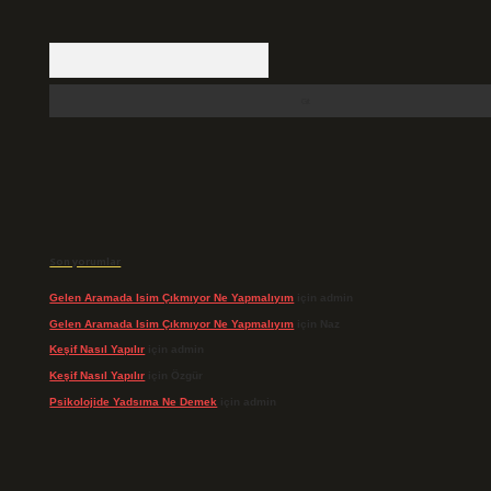
Arama
Son yorumlar
Gelen Aramada Isim Çıkmıyor Ne Yapmalıyım
için
admin
Gelen Aramada Isim Çıkmıyor Ne Yapmalıyım
için
Naz
Keşif Nasıl Yapılır
için
admin
Keşif Nasıl Yapılır
için
Özgür
Psikolojide Yadsıma Ne Demek
için
admin