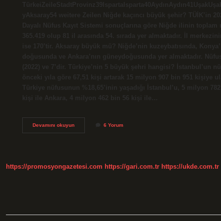
TürkeiZeileStadtProvinz39IspartaIsparta40AydınAydın41UşakUşa
yAksaray54 weitere Zeilen Niğde kaçıncı büyük şehir? TÜİK’in 2
Dayalı Nüfus Kayıt Sistemi sonuçlarına göre Niğde ilinin toplam
365.419 olup 81 il arasında 54. sırada yer almaktadır. İl merkezin
ise 170’tir. Aksaray büyük mü? Niğde’nin kuzeybatısında, Konya
doğusunda ve Ankara’nın güneydoğusunda yer almaktadır. Nüfu
(2022) ve 7’dir. Türkiye’nin 5 büyük şehri hangisi? İstanbul’un nü
önceki yıla göre 67,51 kişi artarak 15 milyon 907 bin 951 kişiye ul
Türkiye nüfusunun %18,65’inin yaşadığı İstanbul’u, 5 milyon 782
kişi ile Ankara, 4 milyon 462 bin 56 kişi ile…
Aksaray
Devamını okuyun
6 Yorum
Mı
Daha
Büyük
Niğde
Mi
https://promosyongazetesi.com
https://gari.com.tr
https://ukde.com.tr