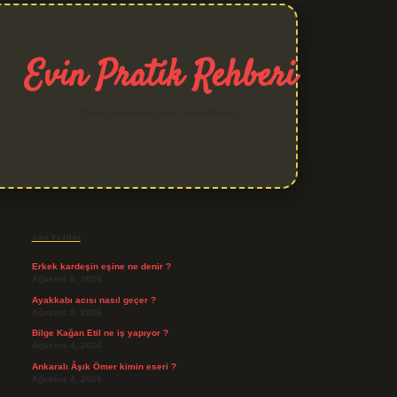
Evin Pratik Rehberi
Yaşam alanlarına neşe katan fikirler!
Sidebar
grand opera bet giriş
Son Yazılar
Erkek kardeşin eşine ne denir ?
Ağustos 6, 2026
Ayakkabı acısı nasıl geçer ?
Ağustos 5, 2026
Bilge Kağan Etil ne iş yapıyor ?
Ağustos 4, 2026
Ankaralı Âşık Ömer kimin eseri ?
Ağustos 4, 2026