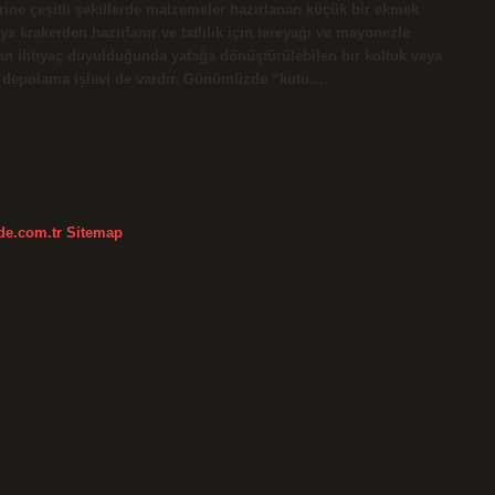
rine çeşitli şekillerde malzemeler hazırlanan küçük bir ekmek
a krakerden hazırlanır ve tatlılık için tereyağı ve mayonezle
dan ihtiyaç duyulduğunda yatağa dönüştürülebilen bir koltuk veya
ir depolama işlevi de vardır. Günümüzde “kutu…
kde.com.tr
Sitemap