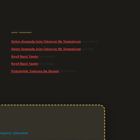
Son yorumlar
Gelen Aramada Isim Çıkmıyor Ne Yapmalıyım
için
admin
Gelen Aramada Isim Çıkmıyor Ne Yapmalıyım
için
Naz
Keşif Nasıl Yapılır
için
admin
Keşif Nasıl Yapılır
için
Özgür
Psikolojide Yadsıma Ne Demek
için
admin
elegram: @karabul
denle, sitedeki içerikleri proaktif olarak denetleme veya araştırma