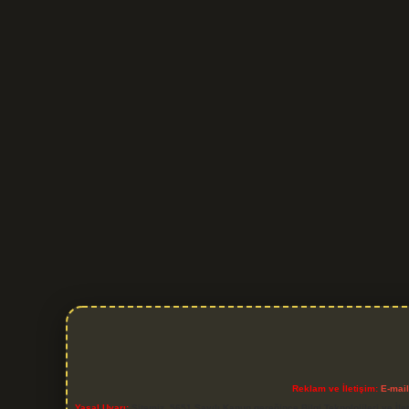
Reklam ve İletişim:
E-mai
Yasal Uyarı:
Sitemiz, 5651 Sayılı Kanun gereğince Bilgi Teknolojileri ve İl