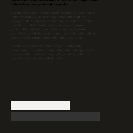
benzerlikleri tamamen tesadüfidir. Sitemizdeki bilgiler taslak
halindedir ve tavsiye niteliği taşımazlar.
Sitemiz, 5651 Sayılı Kanun gereğince Bilgi Teknolojileri ve
İletişim Kurumu (BTK) tarafından onaylanmış bir Yer
Sağlayıcı olarak hizmet vermektedir. Bu nedenle, sitedeki
içerikleri proaktif olarak denetleme veya araştırma
yükümlülüğümüz bulunmamaktadır. Ancak, üyelerimiz
yazdıkları içeriklerin sorumluluğunu taşımakta olup, siteye
üye olarak bu sorumluluğu kabul etmiş sayılırlar.
Hukuka ve yasal düzenlemelere aykırı olduğunu
düşündüğünüz içerikleri,
backlinkpanelicomtr@gmail.com
adresine bildirmeniz halinde, ilgili içerikler yasal süre
içerisinde sitemizden kaldırılacaktır.
Arama