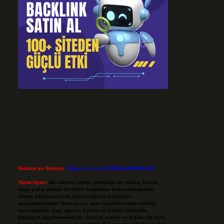
Reklam ve İletişim:
Skype: live:.cid.575569c608265c69
Yasal Uyarı:
Bu internet sitesi, herhangi bir marka, kurum
veya şahıs şirketi ile hiçbir bağlantısı bulunmamaktadır.
Sitede yalnızca kendi hazırladığımız makaleler
paylaşılmaktadır. Burada yer alan içerikler haber niteliği
taşımamakta olup, gerçek kurum ve kişiler hakkında
paylaşım yapılmamaktadır. Gerçek kurum ve kişiler ile isim