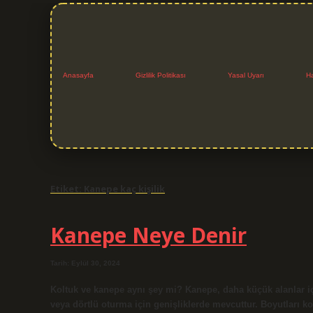
Anasayfa
Gizlilik Politikası
Yasal Uyarı
H
Etiket:
Kanepe kaç kişilik
Kanepe Neye Denir
Tarih: Eylül 30, 2024
Koltuk ve kanepe aynı şey mi? Kanepe, daha küçük alanlar içi
veya dörtlü oturma için genişliklerde mevcuttur. Boyutları ko