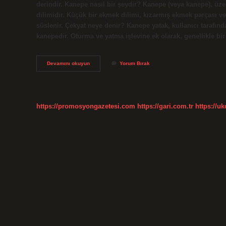
derindir. Kanepe nasıl bir şeydir? Kanepe (veya kanepe), üze
dilimidir. Küçük bir ekmek dilimi, kızarmış ekmek parçası vey
süslenir. Çekyat neye denir? Kanepe yatak, kullanıcı tarafın
kanepedir. Oturma ve yatma işlevine ek olarak, genellikle b
Kanepe
Devamını okuyun
Yorum Bırak
Neye
Denir
https://promosyongazetesi.com
https://gari.com.tr
https://u