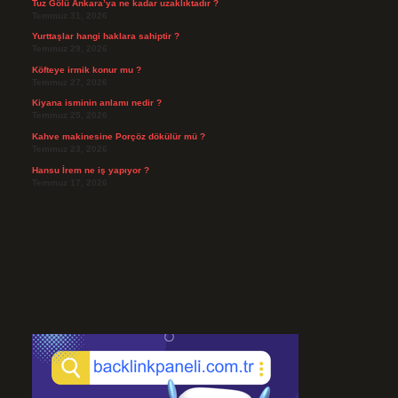
Tuz Gölü Ankara’ya ne kadar uzaklıktadır ?
Temmuz 31, 2026
Yurttaşlar hangi haklara sahiptir ?
Temmuz 29, 2026
Köfteye irmik konur mu ?
Temmuz 27, 2026
Kiyana isminin anlamı nedir ?
Temmuz 25, 2026
Kahve makinesine Porçöz dökülür mü ?
Temmuz 23, 2026
Hansu İrem ne iş yapıyor ?
Temmuz 17, 2026