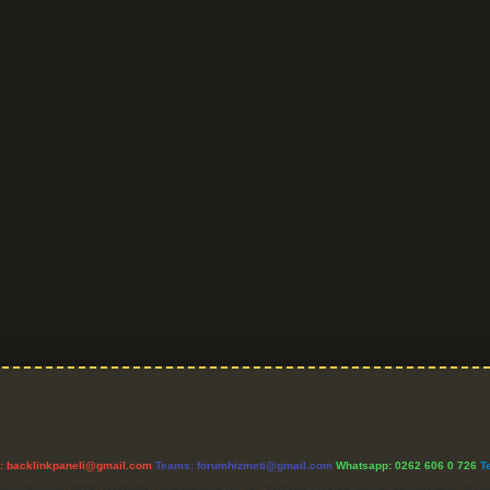
l:
backlinkpaneli@gmail.com
Teams:
forumhizmeti@gmail.com
Whatsapp: 0262 606 0 726
T
etişim Kurumu (BTK) tarafından onaylanmış bir Yer Sağlayıcı olarak hizmet vermektedir. Bu ne