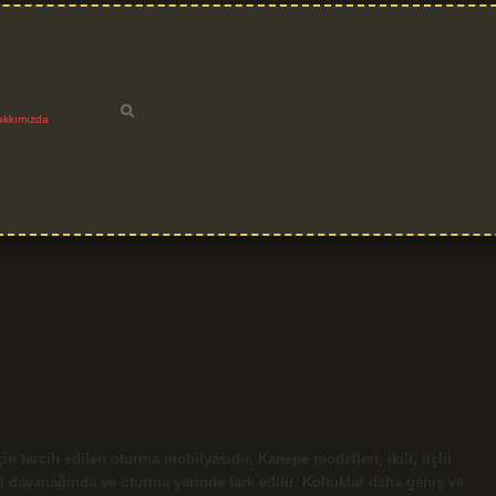
akkımızda
n tercih edilen oturma mobilyasıdır. Kanepe modelleri, ikili, üçlü
l dayanağında ve oturma yerinde fark edilir. Koltuklar daha geniş ve