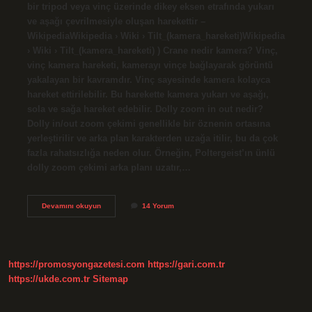
bir tripod veya vinç üzerinde dikey eksen etrafında yukarı
ve aşağı çevrilmesiyle oluşan harekettir –
WikipediaWikipedia › Wiki › Tilt_(kamera_hareketi)Wikipedia
› Wiki › Tilt_(kamera_hareketi) ) Crane nedir kamera? Vinç,
vinç kamera hareketi, kamerayı vinçe bağlayarak görüntü
yakalayan bir kavramdır. Vinç sayesinde kamera kolayca
hareket ettirilebilir. Bu harekette kamera yukarı ve aşağı,
sola ve sağa hareket edebilir. Dolly zoom in out nedir?
Dolly in/out zoom çekimi genellikle bir öznenin ortasına
yerleştirilir ve arka plan karakterden uzağa itilir, bu da çok
fazla rahatsızlığa neden olur. Örneğin, Poltergeist’ın ünlü
dolly zoom çekimi arka planı uzatır,…
Dolly
Devamını okuyun
14 Yorum
Nedir
Kamera
https://promosyongazetesi.com
https://gari.com.tr
https://ukde.com.tr
Sitemap