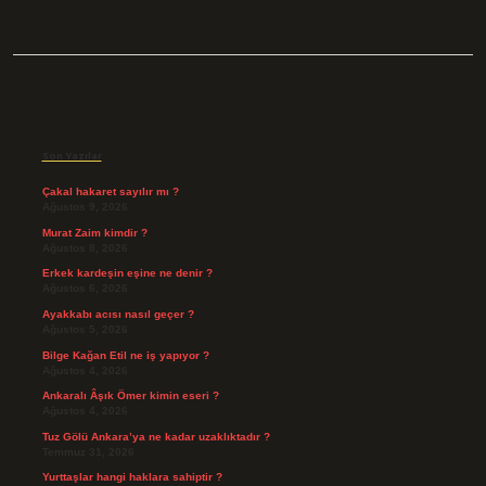
Sidebar
Son Yazılar
Çakal hakaret sayılır mı ?
Ağustos 9, 2026
Murat Zaim kimdir ?
Ağustos 8, 2026
Erkek kardeşin eşine ne denir ?
Ağustos 6, 2026
Ayakkabı acısı nasıl geçer ?
Ağustos 5, 2026
Bilge Kağan Etil ne iş yapıyor ?
Ağustos 4, 2026
Ankaralı Âşık Ömer kimin eseri ?
Ağustos 4, 2026
Tuz Gölü Ankara’ya ne kadar uzaklıktadır ?
Temmuz 31, 2026
Yurttaşlar hangi haklara sahiptir ?