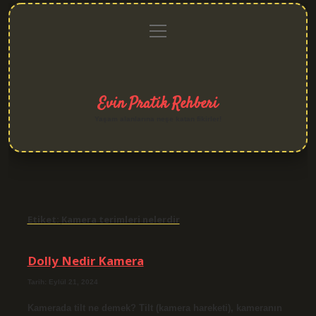
menüyü
Anasayfa
Gizlilik
Yasal
Hakkımızda
aç
Politikası
Uyarı
Evin Pratik Rehberi
Yaşam alanlarına neşe katan fikirler!
Etiket:
Kamera terimleri nelerdir
Dolly Nedir Kamera
Tarih: Eylül 21, 2024
Kamerada tilt ne demek? Tilt (kamera hareketi), kameranın