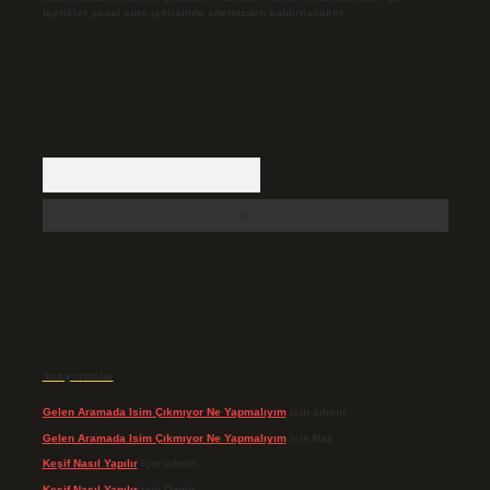
içerikler yasal süre içerisinde sitemizden kaldırılacaktır.
Arama
Son yorumlar
Gelen Aramada Isim Çıkmıyor Ne Yapmalıyım
için
admin
Gelen Aramada Isim Çıkmıyor Ne Yapmalıyım
için
Naz
Keşif Nasıl Yapılır
için
admin
Keşif Nasıl Yapılır
için
Özgür