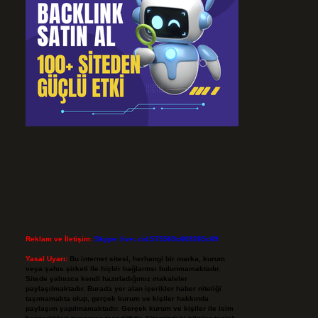
Reklam ve İletişim:
Skype: live:.cid.575569c608265c69
Yasal Uyarı:
Bu internet sitesi, herhangi bir marka, kurum
veya şahıs şirketi ile hiçbir bağlantısı bulunmamaktadır.
Sitede yalnızca kendi hazırladığımız makaleler
paylaşılmaktadır. Burada yer alan içerikler haber niteliği
taşımamakta olup, gerçek kurum ve kişiler hakkında
paylaşım yapılmamaktadır. Gerçek kurum ve kişiler ile isim