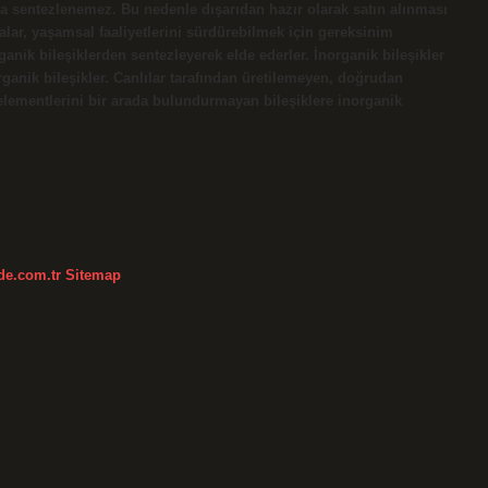
tta sentezlenemez. Bu nedenle dışarıdan hazır olarak satın alınması
lar, yaşamsal faaliyetlerini sürdürebilmek için gereksinim
anik bileşiklerden sentezleyerek elde ederler. İnorganik bileşikler
anik bileşikler. Canlılar tarafından üretilemeyen, doğrudan
elementlerini bir arada bulundurmayan bileşiklere inorganik
kde.com.tr
Sitemap