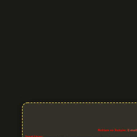
Reklam ve İletişim:
E-mai
Yasal Uyarı:
Sitemiz, 5651 Sayılı Kanun gereğince Bilgi Teknolojileri ve İl