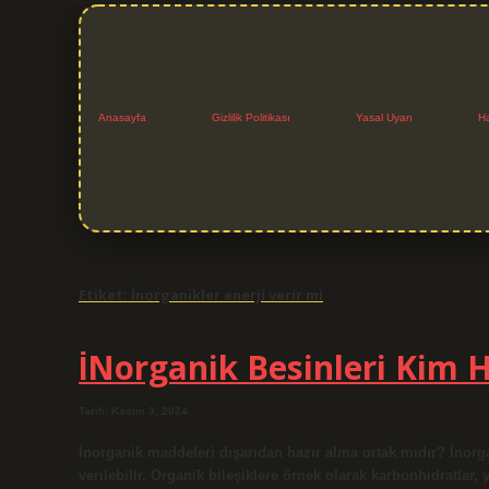
Anasayfa
Gizlilik Politikası
Yasal Uyarı
H
Etiket:
İnorganikler enerji verir mi
İNorganik Besinleri Kim H
Tarih: Kasım 3, 2024
İnorganik maddeleri dışarıdan hazır alma ortak mıdır? İnorgani
verilebilir. Organik bileşiklere örnek olarak karbonhidratlar, y