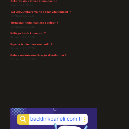
Ankaralı Âşık Ömer kimin eseri ?
Ağustos 4, 2026
Tuz Gölü Ankara’ya ne kadar uzaklıktadır ?
Temmuz 31, 2026
Yurttaşlar hangi haklara sahiptir ?
Temmuz 29, 2026
Köfteye irmik konur mu ?
Temmuz 27, 2026
Kiyana isminin anlamı nedir ?
Temmuz 25, 2026
Kahve makinesine Porçöz dökülür mü ?
Temmuz 23, 2026