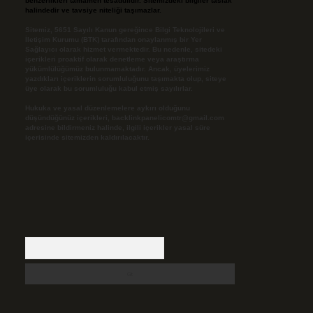
benzerlikleri tamamen tesadüfidir. Sitemizdeki bilgiler taslak
halindedir ve tavsiye niteliği taşımazlar.
Sitemiz, 5651 Sayılı Kanun gereğince Bilgi Teknolojileri ve
İletişim Kurumu (BTK) tarafından onaylanmış bir Yer
Sağlayıcı olarak hizmet vermektedir. Bu nedenle, sitedeki
içerikleri proaktif olarak denetleme veya araştırma
yükümlülüğümüz bulunmamaktadır. Ancak, üyelerimiz
yazdıkları içeriklerin sorumluluğunu taşımakta olup, siteye
üye olarak bu sorumluluğu kabul etmiş sayılırlar.
Hukuka ve yasal düzenlemelere aykırı olduğunu
düşündüğünüz içerikleri,
backlinkpanelicomtr@gmail.com
adresine bildirmeniz halinde, ilgili içerikler yasal süre
içerisinde sitemizden kaldırılacaktır.
Arama