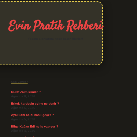
Evin Pratik Rehberi
Yaşam alanlarına neşe katan fikirler!
Sidebar
grand opera bet giriş
Son Yazılar
Murat Zaim kimdir ?
Ağustos 8, 2026
Erkek kardeşin eşine ne denir ?
Ağustos 6, 2026
Ayakkabı acısı nasıl geçer ?
Ağustos 5, 2026
Bilge Kağan Etil ne iş yapıyor ?
Ağustos 4, 2026