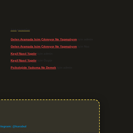
Son yorumlar
Gelen Aramada Isim Çıkmıyor Ne Yapmalıyım
için
admin
Gelen Aramada Isim Çıkmıyor Ne Yapmalıyım
için
Naz
Keşif Nasıl Yapılır
için
admin
Keşif Nasıl Yapılır
için
Özgür
Psikolojide Yadsıma Ne Demek
için
admin
elegram: @karabul
denle, sitedeki içerikleri proaktif olarak denetleme veya araştırma