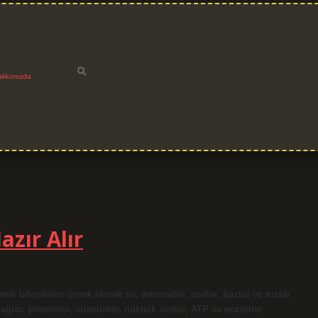
akkımızda
azır Alır
k bileşiklere örnek olarak su, mineraller, asitler, bazlar ve tuzlar
ağlar, proteinler, vitaminler, nükleik asitler, ATP ve enzimler