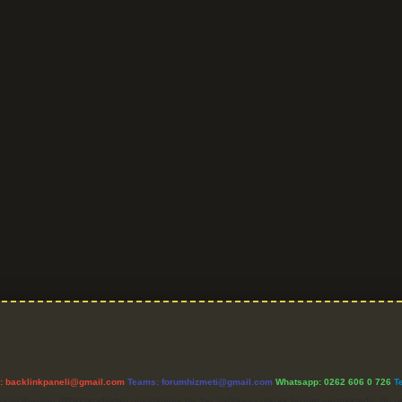
l:
backlinkpaneli@gmail.com
Teams:
forumhizmeti@gmail.com
Whatsapp: 0262 606 0 726
T
etişim Kurumu (BTK) tarafından onaylanmış bir Yer Sağlayıcı olarak hizmet vermektedir. Bu ne