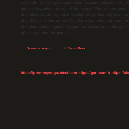
verilebilir. Canlı organizmalardaki inorganik bileşikler vücu
gerekir. Organikten inorganik kim yapar? Ototrofik organizma
duydukları bütün organik bileşikleri, doğrudan doğruya inorg
doğada hazır bulunur mu? Canlıların yapısında bulunan inorg
doğadan gelen ve genellikle yapılarında karbon ve hidrojen 
bileşikler denir. İnorganik…
İNorganik
Devamını okuyun
Yorum Bırak
Besinleri
Kim
Hazır
Alır
https://promosyongazetesi.com
https://gari.com.tr
https://u