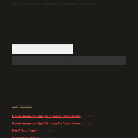
içerikler yasal süre içerisinde sitemizden kaldırılacaktır.
Arama
Son yorumlar
Gelen Aramada Isim Çıkmıyor Ne Yapmalıyım
için
admin
Gelen Aramada Isim Çıkmıyor Ne Yapmalıyım
için
Naz
Keşif Nasıl Yapılır
için
admin
Keşif Nasıl Yapılır
için
Özgür