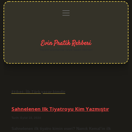
menüyü
Anasayfa
Gizlilik
Yasal
Hakkımızda
aç
Politikası
Uyarı
Evin Pratik Rehberi
Yaşam alanlarına neşe katan fikirler!
Etiket:
İlk Türk yazar kimdir
Sahnelenen Ilk Tiyatroyu Kim Yazmıştır
Tarih: Eylül 18, 2024
Sahnelenen ilk tiyatro kimin eseri? Namık Kemal’in ilk