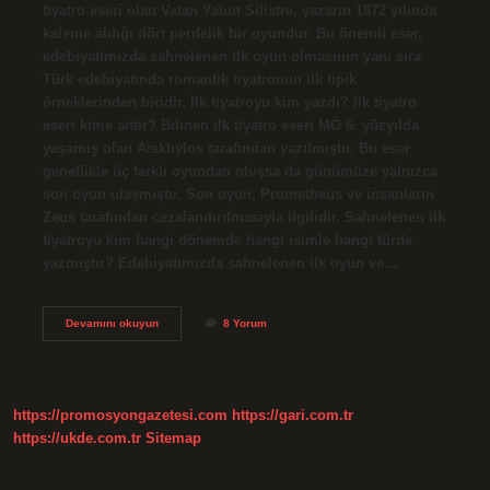
tiyatro eseri olan Vatan Yahut Silistre, yazarın 1872 yılında
kaleme aldığı dört perdelik bir oyundur. Bu önemli eser,
edebiyatımızda sahnelenen ilk oyun olmasının yanı sıra
Türk edebiyatında romantik tiyatronun ilk tipik
örneklerinden biridir. İlk tiyatroyu kim yazdı? İlk tiyatro
eseri kime aittir? Bilinen ilk tiyatro eseri MÖ 6. yüzyılda
yaşamış olan Aiskhylos tarafından yazılmıştır. Bu eser
genellikle üç farklı oyundan oluşsa da günümüze yalnızca
son oyun ulaşmıştır. Son oyun, Prometheus ve insanların
Zeus tarafından cezalandırılmasıyla ilgilidir. Sahnelenen ilk
tiyatroyu kim hangi dönemde hangi isimle hangi türde
yazmıştır? Edebiyatımızda sahnelenen ilk oyun ve…
Sahnelenen
Devamını okuyun
8 Yorum
Ilk
Tiyatroyu
Kim
Yazmıştır
https://promosyongazetesi.com
https://gari.com.tr
https://ukde.com.tr
Sitemap