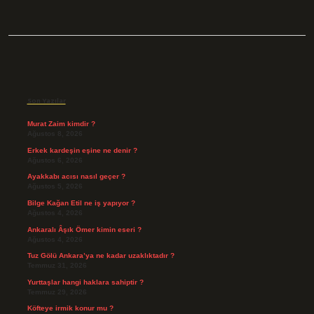
Sidebar
Son Yazılar
Murat Zaim kimdir ?
Ağustos 8, 2026
Erkek kardeşin eşine ne denir ?
Ağustos 6, 2026
Ayakkabı acısı nasıl geçer ?
Ağustos 5, 2026
Bilge Kağan Etil ne iş yapıyor ?
Ağustos 4, 2026
Ankaralı Âşık Ömer kimin eseri ?
Ağustos 4, 2026
Tuz Gölü Ankara’ya ne kadar uzaklıktadır ?
Temmuz 31, 2026
Yurttaşlar hangi haklara sahiptir ?
Temmuz 29, 2026
Köfteye irmik konur mu ?