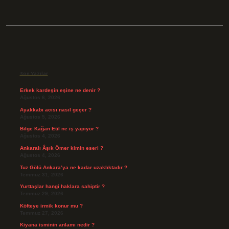
Sidebar
Son Yazılar
Erkek kardeşin eşine ne denir ?
Ağustos 6, 2026
Ayakkabı acısı nasıl geçer ?
Ağustos 5, 2026
Bilge Kağan Etil ne iş yapıyor ?
Ağustos 4, 2026
Ankaralı Âşık Ömer kimin eseri ?
Ağustos 4, 2026
Tuz Gölü Ankara’ya ne kadar uzaklıktadır ?
Temmuz 31, 2026
Yurttaşlar hangi haklara sahiptir ?
Temmuz 29, 2026
Köfteye irmik konur mu ?
Temmuz 27, 2026
Kiyana isminin anlamı nedir ?