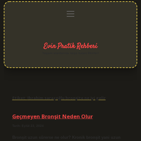
menüyü
Anasayfa
Gizlilik
Yasal
Hakkımızda
aç
Politikası
Uyarı
Evin Pratik Rehberi
Yaşam alanlarına neşe katan fikirler!
Etiket:
Ibrahim saraçoğlu bronşite ne iyi gelir
Geçmeyen Bronşit Neden Olur
Tarih: Eylül 23, 2024
Bronşit uzun sürerse ne olur? Kronik bronşit yani uzun