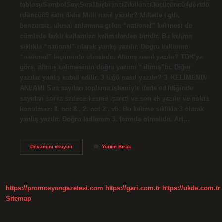
tablosuSembolSayıSıra1birbirinci2ikiikinci3üçüçüncü4dörtdö
rdüncü89 satır daha Milli nasıl yazılır? Milletle ilgili,
benzersiz, ulusal anlamına gelen “national” kelimesi de
cümlede farklı kullanılan kelimelerden biridir. Bu kelime
sıklıkla “national” olarak yanlış yazılır. Doğru kullanım
“national” biçiminde olmalıdır. Altmış nasıl yazılır? TDK’ya
göre, altmış kelimesinin doğru yazımı “altmış”tır. Diğer
yazılar yanlış kabul edilir. 3 lüğü nasıl yazılır? 3. KELİMENİN
ANLAMI Sıra sayıları toplama işlemiyle ifade edildiğinde
sayıdan sonra sadece kesme işareti ve son ek yazılır ve nokta
konulmaz: 8. not 8., 2. not 2., vb. Bu kelime sıklıkla 3 olarak
yanlış yazılır. Doğru kullanım 3. formda olmalıdır. Art…
Sok
Devamını okuyun
Yorum Bırak
Oldum
Nasıl
Yazılır
https://promosyongazetesi.com
https://gari.com.tr
https://ukde.com.tr
Sitemap