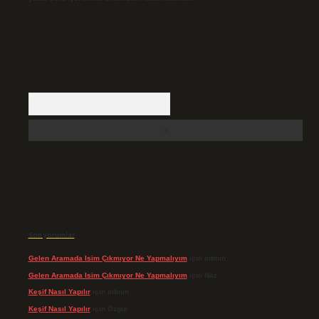
Arama
Son yorumlar
Gelen Aramada Isim Çıkmıyor Ne Yapmalıyım
için
admin
Gelen Aramada Isim Çıkmıyor Ne Yapmalıyım
için
Naz
Keşif Nasıl Yapılır
için
admin
Keşif Nasıl Yapılır
için
Özgür