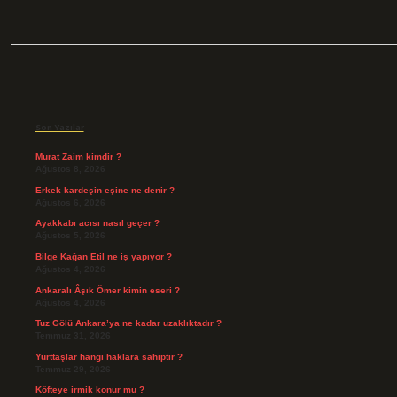
Sidebar
Son Yazılar
Murat Zaim kimdir ?
Ağustos 8, 2026
Erkek kardeşin eşine ne denir ?
Ağustos 6, 2026
Ayakkabı acısı nasıl geçer ?
Ağustos 5, 2026
Bilge Kağan Etil ne iş yapıyor ?
Ağustos 4, 2026
Ankaralı Âşık Ömer kimin eseri ?
Ağustos 4, 2026
Tuz Gölü Ankara’ya ne kadar uzaklıktadır ?
Temmuz 31, 2026
Yurttaşlar hangi haklara sahiptir ?
Temmuz 29, 2026
Köfteye irmik konur mu ?