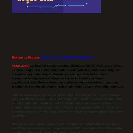
Reklam ve İletişim:
Skype: live:.cid.575569c608265c69
Yasal Uyarı:
Bu internet sitesi, herhangi bir marka, kurum veya şahıs şirketi
ile hiçbir bağlantısı bulunmamaktadır. Sitede yalnızca kendi hazırladığımız
makaleler paylaşılmaktadır. Burada yer alan içerikler haber niteliği
taşımamakta olup, gerçek kurum ve kişiler hakkında paylaşım
yapılmamaktadır. Gerçek kurum ve kişiler ile isim benzerlikleri tamamen
tesadüfidir. Sitemizdeki bilgiler taslak halindedir ve tavsiye niteliği taşımazlar.
Sitemiz, 5651 Sayılı Kanun gereğince Bilgi Teknolojileri ve İletişim Kurumu
(BTK) tarafından onaylanmış bir Yer Sağlayıcı olarak hizmet vermektedir. Bu
nedenle, sitedeki içerikleri proaktif olarak denetleme veya araştırma
yükümlülüğümüz bulunmamaktadır. Ancak, üyelerimiz yazdıkları içeriklerin
sorumluluğunu taşımakta olup, siteye üye olarak bu sorumluluğu kabul etmiş
sayılırlar.
Hukuka ve yasal düzenlemelere aykırı olduğunu düşündüğünüz içerikleri,
backlinkpanelicomtr@gmail.com
adresine bildirmeniz halinde, ilgili içerikler
yasal süre içerisinde sitemizden kaldırılacaktır.