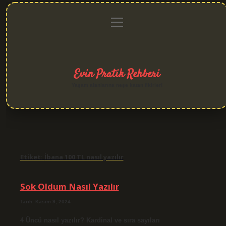
menüyü
Anasayfa
Gizlilik
Yasal
Hakkımızda
aç
Politikası
Uyarı
Evin Pratik Rehberi
Yaşam alanlarına neşe katan fikirler!
Etiket:
İbana 100 TL nasıl yazılır
Sok Oldum Nasıl Yazılır
Tarih: Kasım 9, 2024
4 Üncü nasıl yazılır? Kardinal ve sıra sayıları