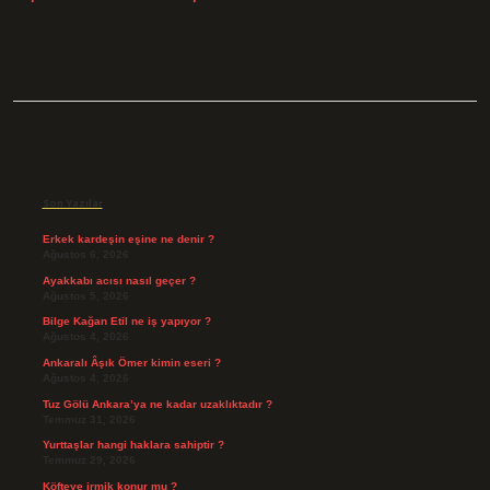
Sidebar
Son Yazılar
Erkek kardeşin eşine ne denir ?
Ağustos 6, 2026
Ayakkabı acısı nasıl geçer ?
Ağustos 5, 2026
Bilge Kağan Etil ne iş yapıyor ?
Ağustos 4, 2026
Ankaralı Âşık Ömer kimin eseri ?
Ağustos 4, 2026
Tuz Gölü Ankara’ya ne kadar uzaklıktadır ?
Temmuz 31, 2026
Yurttaşlar hangi haklara sahiptir ?
Temmuz 29, 2026
Köfteye irmik konur mu ?