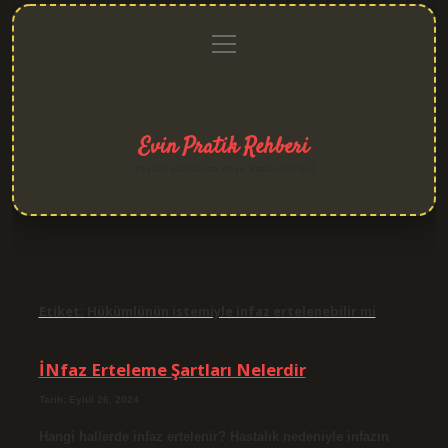
menüyü
Anasayfa
Gizlilik
Yasal
Hakkımızda
aç
Politikası
Uyarı
Evin Pratik Rehberi
Yaşam alanlarına neşe katan fikirler!
Etiket:
Hükümlünün istemiyle infaz ertelenebilir mi
İNfaz Erteleme Şartları Nelerdir
Tarih: Eylül 26, 2024
Hangi hallerde infaz ertelenir? Hastalık nedeniyle infazın