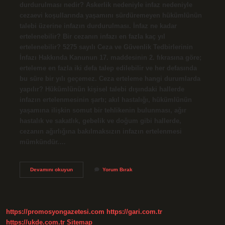
durdurulması nedir? Askerlik nedeniyle infaz nedeniyle
cezaevi koşullarında yaşamını sürdüremeyen hükümlünün
talebi üzerine infazın durdurulması. İnfaz ne kadar
ertelenebilir? Bir cezanın infazı en fazla kaç yıl
ertelenebilir? 5275 sayılı Ceza ve Güvenlik Tedbirlerinin
İnfazı Hakkında Kanunun 17. maddesinin 2. fıkrasına göre;
erteleme en fazla iki defa talep edilebilir ve her defasında
bu süre bir yılı geçemez. Ceza erteleme hangi durumlarda
yapılır? Hükümlünün kişisel talebi dışındaki hallerde
infazın ertelenmesinin şartı; akıl hastalığı, hükümlünün
yaşamına ilişkin somut bir tehlikenin bulunması, ağır
hastalık ve sakatlık, gebelik ve doğum gibi hallerde,
cezanın ağırlığına bakılmaksızın infazın ertelenmesi
mümkündür.…
İNfaz
Devamını okuyun
Yorum Bırak
Erteleme
Şartları
Nelerdir
https://promosyongazetesi.com
https://gari.com.tr
https://ukde.com.tr
Sitemap