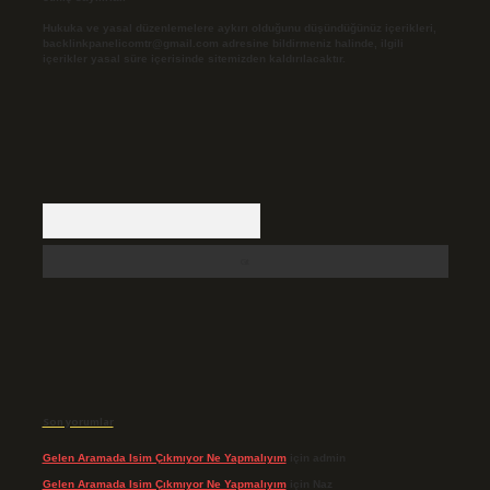
Hukuka ve yasal düzenlemelere aykırı olduğunu düşündüğünüz içerikleri,
backlinkpanelicomtr@gmail.com
adresine bildirmeniz halinde, ilgili
içerikler yasal süre içerisinde sitemizden kaldırılacaktır.
Arama
Son yorumlar
Gelen Aramada Isim Çıkmıyor Ne Yapmalıyım
için
admin
Gelen Aramada Isim Çıkmıyor Ne Yapmalıyım
için
Naz