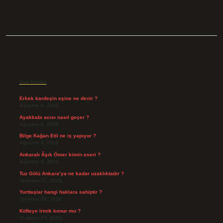
Sidebar
Son Yazılar
Erkek kardeşin eşine ne denir ?
Ağustos 6, 2026
Ayakkabı acısı nasıl geçer ?
Ağustos 5, 2026
Bilge Kağan Etil ne iş yapıyor ?
Ağustos 4, 2026
Ankaralı Âşık Ömer kimin eseri ?
Ağustos 4, 2026
Tuz Gölü Ankara’ya ne kadar uzaklıktadır ?
Temmuz 31, 2026
Yurttaşlar hangi haklara sahiptir ?
Temmuz 29, 2026
Köfteye irmik konur mu ?
Temmuz 27, 2026