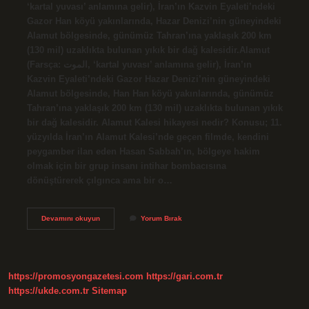
‘kartal yuvası’ anlamına gelir), İran’ın Kazvin Eyaleti’ndeki
Gazor Han köyü yakınlarında, Hazar Denizi’nin güneyindeki
Alamut bölgesinde, günümüz Tahran’ına yaklaşık 200 km
(130 mil) uzaklıkta bulunan yıkık bir dağ kalesidir.Alamut
(Farsça: الموت, ‘kartal yuvası’ anlamına gelir), İran’ın
Kazvin Eyaleti’ndeki Gazor Hazar Denizi’nin güneyindeki
Alamut bölgesinde, Han Han köyü yakınlarında, günümüz
Tahran’ına yaklaşık 200 km (130 mil) uzaklıkta bulunan yıkık
bir dağ kalesidir. Alamut Kalesi hikayesi nedir? Konusu; 11.
yüzyılda İran’ın Alamut Kalesi’nde geçen filmde, kendini
peygamber ilan eden Hasan Sabbah’ın, bölgeye hakim
olmak için bir grup insanı intihar bombacısına
dönüştürerek çılgınca ama bir o…
Hasan
Devamını okuyun
Yorum Bırak
Sabbah
Alamut
Kalesi
Nerede
https://promosyongazetesi.com
https://gari.com.tr
https://ukde.com.tr
Sitemap