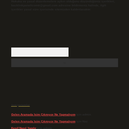
Hukuka ve yasal düzenlemelere aykırı olduğunu düşündüğünüz içerikleri,
backlinkpanelicomtr@gmail.com
adresine bildirmeniz halinde, ilgili
içerikler yasal süre içerisinde sitemizden kaldırılacaktır.
Arama
Son yorumlar
Gelen Aramada Isim Çıkmıyor Ne Yapmalıyım
için
admin
Gelen Aramada Isim Çıkmıyor Ne Yapmalıyım
için
Naz
Keşif Nasıl Yapılır
için
admin