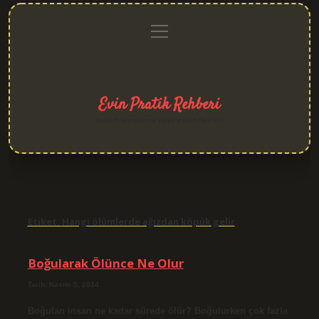
menüyü
Anasayfa
Gizlilik
Yasal
Hakkımızda
aç
Politikası
Uyarı
Evin Pratik Rehberi
Yaşam alanlarına neşe katan fikirler!
Etiket:
Hangi ölümlerde ağızdan köpük gelir
Boğularak Ölünce Ne Olur
Tarih: Kasım 5, 2024
Boğulan insan ne kadar sürede ölür? Boğulurken çok fazla