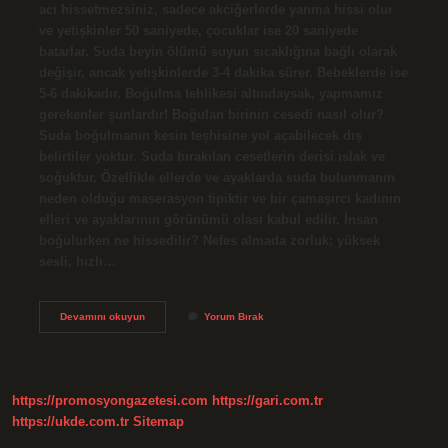
acı hissetmezsiniz, sadece akciğerlerde yanma hissi olur
ve yetişkinler 50 saniyede, çocuklar ise 20 saniyede
batarlar. Suda beyin ölümü suyun sıcaklığına bağlı olarak
değişir, ancak yetişkinlerde 3-4 dakika sürer. Bebeklerde ise
5-6 dakikadır. Boğulma tehlikesi altındaysak, yapmamız
gerekenler şunlardır! Boğulan birinin cesedi nasıl olur?
Suda boğulmanın kesin teşhisine yol açabilecek dış
belirtiler yoktur. Suda bırakılan cesetlerin derisi ıslak ve
soğuktur. Özellikle ellerde ve ayaklarda suda bulunmanın
neden olduğu maserasyon tipiktir ve bir çamaşırcı kadının
elleri ve ayaklarının görünümü olası kabul edilir. İnsan
boğulurken ne hissedilir? Nefes almada zorluk; yüksek
sesli, hızlı…
Boğularak
Devamını okuyun
Yorum Bırak
Ölünce
Ne
Olur
https://promosyongazetesi.com
https://gari.com.tr
https://ukde.com.tr
Sitemap