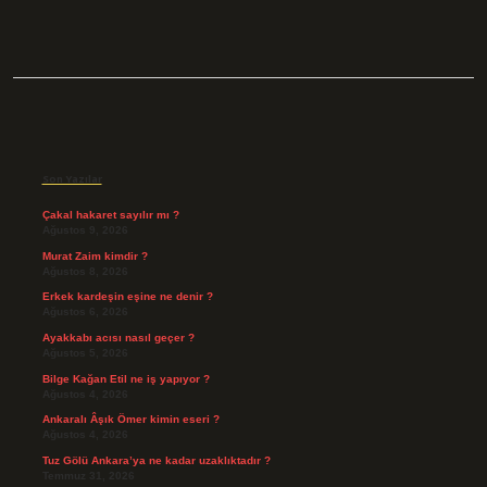
Sidebar
Son Yazılar
Çakal hakaret sayılır mı ?
Ağustos 9, 2026
Murat Zaim kimdir ?
Ağustos 8, 2026
Erkek kardeşin eşine ne denir ?
Ağustos 6, 2026
Ayakkabı acısı nasıl geçer ?
Ağustos 5, 2026
Bilge Kağan Etil ne iş yapıyor ?
Ağustos 4, 2026
Ankaralı Âşık Ömer kimin eseri ?
Ağustos 4, 2026
Tuz Gölü Ankara’ya ne kadar uzaklıktadır ?
Temmuz 31, 2026