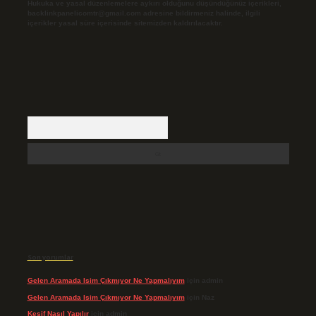
Hukuka ve yasal düzenlemelere aykırı olduğunu düşündüğünüz içerikleri,
backlinkpanelicomtr@gmail.com
adresine bildirmeniz halinde, ilgili
içerikler yasal süre içerisinde sitemizden kaldırılacaktır.
Arama
Son yorumlar
Gelen Aramada Isim Çıkmıyor Ne Yapmalıyım
için
admin
Gelen Aramada Isim Çıkmıyor Ne Yapmalıyım
için
Naz
Keşif Nasıl Yapılır
için
admin