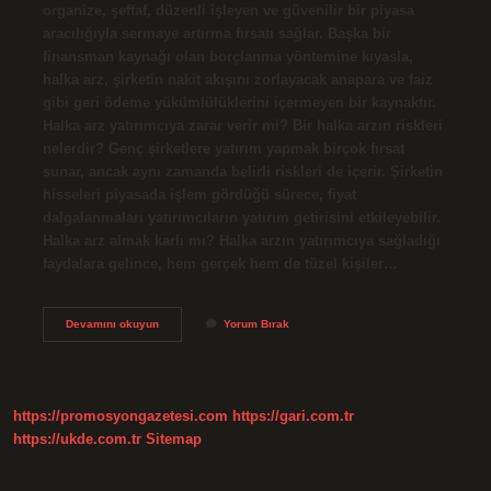
organize, şeffaf, düzenli işleyen ve güvenilir bir piyasa
aracılığıyla sermaye artırma fırsatı sağlar. Başka bir
finansman kaynağı olan borçlanma yöntemine kıyasla,
halka arz, şirketin nakit akışını zorlayacak anapara ve faiz
gibi geri ödeme yükümlülüklerini içermeyen bir kaynaktır.
Halka arz yatırımcıya zarar verir mi? Bir halka arzın riskleri
nelerdir? Genç şirketlere yatırım yapmak birçok fırsat
sunar, ancak aynı zamanda belirli riskleri de içerir. Şirketin
hisseleri piyasada işlem gördüğü sürece, fiyat
dalgalanmaları yatırımcıların yatırım getirisini etkileyebilir.
Halka arz almak karlı mı? Halka arzın yatırımcıya sağladığı
faydalara gelince, hem gerçek hem de tüzel kişiler…
Halka
Devamını okuyun
Yorum Bırak
Arzda
Zarar
Var
Mı
https://promosyongazetesi.com
https://gari.com.tr
https://ukde.com.tr
Sitemap