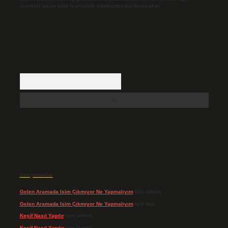
içerikler yasal süre içerisinde sitemizden kaldırılacaktır.
Arama
Son yorumlar
Gelen Aramada Isim Çıkmıyor Ne Yapmalıyım
için
admin
Gelen Aramada Isim Çıkmıyor Ne Yapmalıyım
için
Naz
Keşif Nasıl Yapılır
için
admin
Keşif Nasıl Yapılır
için
Özgür