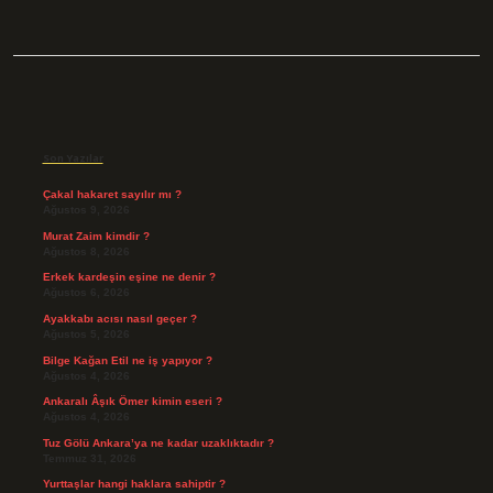
Sidebar
Son Yazılar
Çakal hakaret sayılır mı ?
Ağustos 9, 2026
Murat Zaim kimdir ?
Ağustos 8, 2026
Erkek kardeşin eşine ne denir ?
Ağustos 6, 2026
Ayakkabı acısı nasıl geçer ?
Ağustos 5, 2026
Bilge Kağan Etil ne iş yapıyor ?
Ağustos 4, 2026
Ankaralı Âşık Ömer kimin eseri ?
Ağustos 4, 2026
Tuz Gölü Ankara’ya ne kadar uzaklıktadır ?
Temmuz 31, 2026
Yurttaşlar hangi haklara sahiptir ?