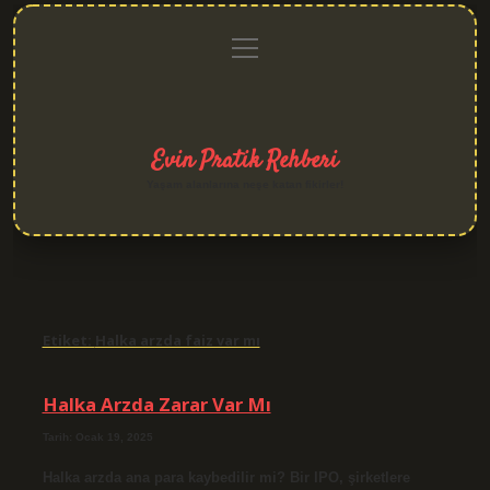
menüyü
Anasayfa
Gizlilik
Yasal
Hakkımızda
aç
Politikası
Uyarı
Evin Pratik Rehberi
Yaşam alanlarına neşe katan fikirler!
Etiket:
Halka arzda faiz var mı
Halka Arzda Zarar Var Mı
Tarih: Ocak 19, 2025
Halka arzda ana para kaybedilir mi? Bir IPO, şirketlere