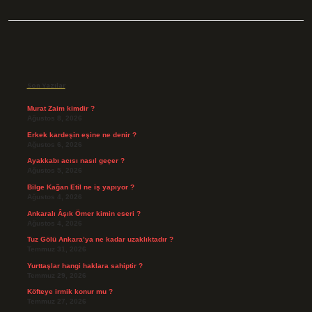
Sidebar
Son Yazılar
Murat Zaim kimdir ?
Ağustos 8, 2026
Erkek kardeşin eşine ne denir ?
Ağustos 6, 2026
Ayakkabı acısı nasıl geçer ?
Ağustos 5, 2026
Bilge Kağan Etil ne iş yapıyor ?
Ağustos 4, 2026
Ankaralı Âşık Ömer kimin eseri ?
Ağustos 4, 2026
Tuz Gölü Ankara’ya ne kadar uzaklıktadır ?
Temmuz 31, 2026
Yurttaşlar hangi haklara sahiptir ?
Temmuz 29, 2026
Köfteye irmik konur mu ?
Temmuz 27, 2026