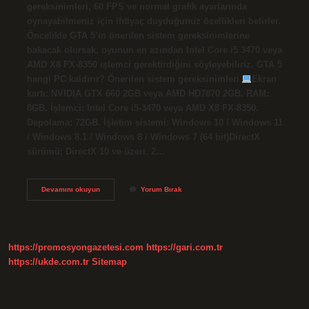
gereksinimleri, 60 FPS ve normal grafik ayarlarında
oynayabilmeniz için ihtiyaç duyduğunuz özellikleri belirler.
Öncelikle GTA 5’in önerilen sistem gereksinimlerine
bakacak olursak, oyunun en azından Intel Core i5 3470 veya
AMD X8 FX-8350 işlemci gerektirdiğini söyleyebiliriz. GTA 5
hangi PC kaldırır? Önerilen sistem gereksinimleri
Ekran
kartı: NVIDIA GTX 660 2GB veya AMD HD7870 2GB. RAM:
8GB. İşlemci: Intel Core i5-3470 veya AMD X8 FX-8350.
Depolama: 72GB. İşletim sistemi: Windows 10 / Windows 11
/ Windows 8.1 / Windows 8 / Windows 7 (64 bit)DirectX
sürümü: DirectX 10 ve üzeri. 2…
Intel
Devamını okuyun
Yorum Bırak
I5
Gta
5
Açar
Mı
https://promosyongazetesi.com
https://gari.com.tr
https://ukde.com.tr
Sitemap