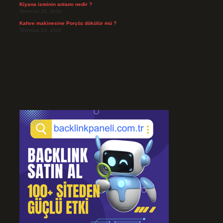
Kiyana isminin anlamı nedir ?
Temmuz 25, 2026
Kahve makinesine Porçöz dökülür mü ?
Temmuz 23, 2026