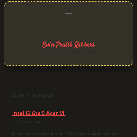
menüyü
Anasayfa
Gizlilik
Yasal
Hakkımızda
aç
Politikası
Uyarı
Evin Pratik Rehberi
Yaşam alanlarına neşe katan fikirler!
Etiket:
GTA 7 kaç GB
Intel I5 Gta 5 Açar Mı
Tarih: Ekim 19, 2024
İ5 işlemci GTA 5 kaldırır mı? GTA 5 için önerilen sistem