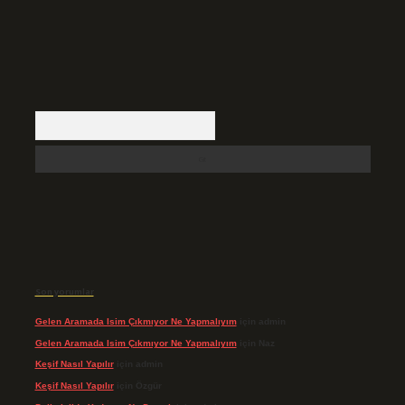
Arama
Son yorumlar
Gelen Aramada Isim Çıkmıyor Ne Yapmalıyım
için
admin
Gelen Aramada Isim Çıkmıyor Ne Yapmalıyım
için
Naz
Keşif Nasıl Yapılır
için
admin
Keşif Nasıl Yapılır
için
Özgür