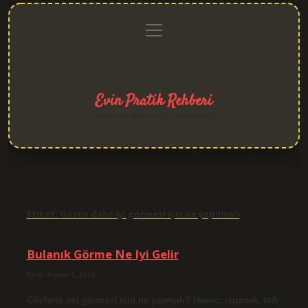
menüyü
Anasayfa
Gizlilik
Yasal
Hakkımızda
aç
Politikası
Uyarı
Evin Pratik Rehberi
Yaşam alanlarına neşe katan fikirler!
Etiket:
Gözün daha iyi görmesi için ne yapılmalı
Bulanık Görme Ne Iyi Gelir
Tarih: Kasım 1, 2024
Gözlerin net görmesi için ne yapmalı? Havuç, ıspanak, tatlı