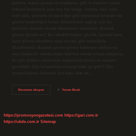
patates, marul, pırasa ve maydanoz gibi A vitamini içeren
bitkisel besinlerin yanı sıra ton balığı, somon, keçi sütü,
inek sütü, yumurta ve karaciğer gibi hayvansal besinler de
görme keskinliğini korur. Gözlerinizin sağlığı için bu
besinleri düzenli olarak tüketmeniz önemlidir. Bulanık
görme düzelir mi? Bu refraktif hatalar gözlük, kontakt lens,
lazer görme düzeltme veya cerrahi gibi tedavilerle
düzeltilebilir. Bulanık görme görme kalitesini etkiliyorsa
veya başka bir rahatsızlığın belirtisi olarak ortaya çıkıyorsa,
bir göz doktoru tarafından değerlendirilmesi ve tedavisi
gereklidir. Göz bulanıklığına hangi bitki iyi gelir? Göz
yorgunluğunu önlemek için bazı otlar ve…
Bulanık
Devamını okuyun
Yorum Bırak
Görme
Ne
Iyi
Gelir
https://promosyongazetesi.com
https://gari.com.tr
https://ukde.com.tr
Sitemap