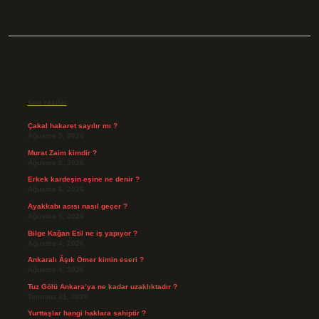
Sidebar
Son Yazılar
Çakal hakaret sayılır mı ?
Ağustos 9, 2026
Murat Zaim kimdir ?
Ağustos 8, 2026
Erkek kardeşin eşine ne denir ?
Ağustos 6, 2026
Ayakkabı acısı nasıl geçer ?
Ağustos 5, 2026
Bilge Kağan Etil ne iş yapıyor ?
Ağustos 4, 2026
Ankaralı Âşık Ömer kimin eseri ?
Ağustos 4, 2026
Tuz Gölü Ankara’ya ne kadar uzaklıktadır ?
Temmuz 31, 2026
Yurttaşlar hangi haklara sahiptir ?