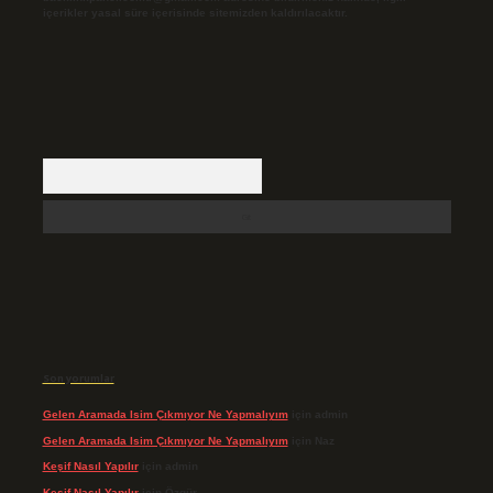
içerikler yasal süre içerisinde sitemizden kaldırılacaktır.
Arama
Son yorumlar
Gelen Aramada Isim Çıkmıyor Ne Yapmalıyım
için
admin
Gelen Aramada Isim Çıkmıyor Ne Yapmalıyım
için
Naz
Keşif Nasıl Yapılır
için
admin
Keşif Nasıl Yapılır
için
Özgür