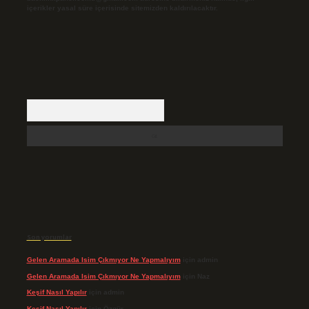
içerikler yasal süre içerisinde sitemizden kaldırılacaktır.
Arama
Son yorumlar
Gelen Aramada Isim Çıkmıyor Ne Yapmalıyım
için
admin
Gelen Aramada Isim Çıkmıyor Ne Yapmalıyım
için
Naz
Keşif Nasıl Yapılır
için
admin
Keşif Nasıl Yapılır
için
Özgür