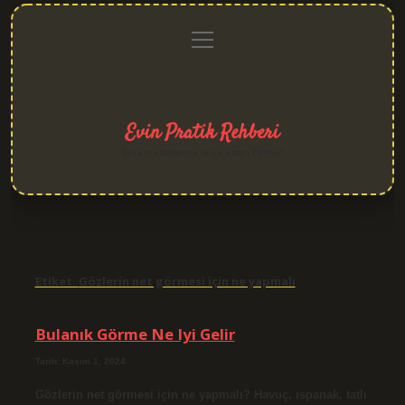
menüyü
Anasayfa
Gizlilik
Yasal
Hakkımızda
aç
Politikası
Uyarı
Evin Pratik Rehberi
Yaşam alanlarına neşe katan fikirler!
Etiket:
Gözlerin net görmesi için ne yapmalı
Bulanık Görme Ne Iyi Gelir
Tarih: Kasım 1, 2024
Gözlerin net görmesi için ne yapmalı? Havuç, ıspanak, tatlı