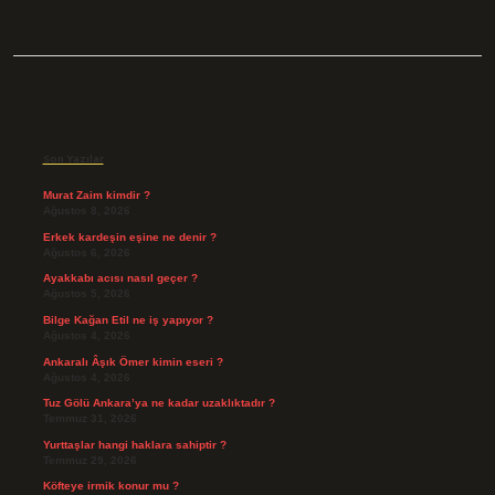
Sidebar
Son Yazılar
Murat Zaim kimdir ?
Ağustos 8, 2026
Erkek kardeşin eşine ne denir ?
Ağustos 6, 2026
Ayakkabı acısı nasıl geçer ?
Ağustos 5, 2026
Bilge Kağan Etil ne iş yapıyor ?
Ağustos 4, 2026
Ankaralı Âşık Ömer kimin eseri ?
Ağustos 4, 2026
Tuz Gölü Ankara’ya ne kadar uzaklıktadır ?
Temmuz 31, 2026
Yurttaşlar hangi haklara sahiptir ?
Temmuz 29, 2026
Köfteye irmik konur mu ?