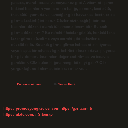
patates, marul, pırasa ve maydanoz gibi A vitamini içeren
bitkisel besinlerin yanı sıra ton balığı, somon, keçi sütü,
inek sütü, yumurta ve karaciğer gibi hayvansal besinler de
görme keskinliğini korur. Gözlerinizin sağlığı için bu
besinleri düzenli olarak tüketmeniz önemlidir. Bulanık
görme düzelir mi? Bu refraktif hatalar gözlük, kontakt lens,
lazer görme düzeltme veya cerrahi gibi tedavilerle
düzeltilebilir. Bulanık görme görme kalitesini etkiliyorsa
veya başka bir rahatsızlığın belirtisi olarak ortaya çıkıyorsa,
bir göz doktoru tarafından değerlendirilmesi ve tedavisi
gereklidir. Göz bulanıklığına hangi bitki iyi gelir? Göz
yorgunluğunu önlemek için bazı otlar ve…
Bulanık
Devamını okuyun
Yorum Bırak
Görme
Ne
Iyi
Gelir
https://promosyongazetesi.com
https://gari.com.tr
https://ukde.com.tr
Sitemap