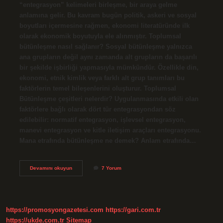
“entegrasyon” kelimeleri birleşme, bir araya gelme
anlamına gelir. Bu kavram bugün politik, askeri ve sosyal
boyutları içermesine rağmen, ekonomi literatüründe ilk
olarak ekonomik boyutuyla ele alınmıştır. Toplumsal
bütünleşme nasıl sağlanır? Sosyal bütünleşme yalnızca
ana grupların değil aynı zamanda alt grupların da başarılı
bir şekilde işbirliği yapmasıyla mümkündür. Özellikle din,
ekonomi, etnik kimlik veya farklı alt grup tanımları bu
faktörlerin temel bileşenlerini oluşturur. Toplumsal
Bütünleşme çeşitleri nelerdir? Uygulanmasında etkili olan
faktörlere bağlı olarak dört tür entegrasyondan söz
edilebilir: normatif entegrasyon, işlevsel entegrasyon,
manevi entegrasyon ve kitle iletişim araçları entegrasyonu.
Mana etrafında bütünleşme ne demek? Anlam etrafında…
Bütünleşme
Devamını okuyun
7 Yorum
Ilkesi
Nedir
https://promosyongazetesi.com
https://gari.com.tr
https://ukde.com.tr
Sitemap