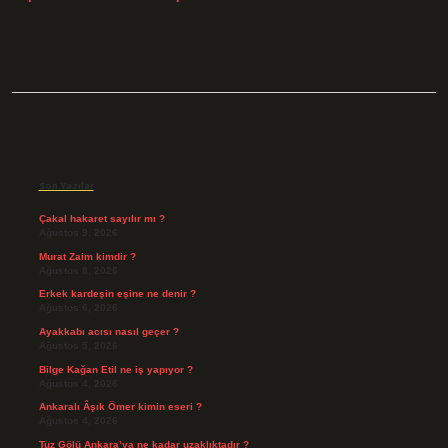
Sidebar
Son Yazılar
Çakal hakaret sayılır mı ?
Ağustos 9, 2026
Murat Zaim kimdir ?
Ağustos 8, 2026
Erkek kardeşin eşine ne denir ?
Ağustos 6, 2026
Ayakkabı acısı nasıl geçer ?
Ağustos 5, 2026
Bilge Kağan Etil ne iş yapıyor ?
Ağustos 4, 2026
Ankaralı Âşık Ömer kimin eseri ?
Ağustos 4, 2026
Tuz Gölü Ankara’ya ne kadar uzaklıktadır ?