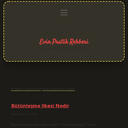
menüyü
Anasayfa
Gizlilik
Yasal
Hakkımızda
aç
Politikası
Uyarı
Evin Pratik Rehberi
Yaşam alanlarına neşe katan fikirler!
Etiket:
Globalleşme kavramı nedir
Bütünleşme Ilkesi Nedir
Tarih: Eylül 8, 2024
Bütünleşme kavramı nedir? “Entegrasyon” veya