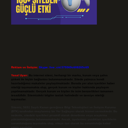
Reklam ve İletişim:
Skype: live:.cid.575569c608265c69
Yasal Uyarı:
Bu internet sitesi, herhangi bir marka, kurum veya şahıs
şirketi ile hiçbir bağlantısı bulunmamaktadır. Sitede yalnızca kendi
hazırladığımız makaleler paylaşılmaktadır. Burada yer alan içerikler haber
niteliği taşımamakta olup, gerçek kurum ve kişiler hakkında paylaşım
yapılmamaktadır. Gerçek kurum ve kişiler ile isim benzerlikleri tamamen
tesadüfidir. Sitemizdeki bilgiler taslak halindedir ve tavsiye niteliği
taşımazlar.
Sitemiz, 5651 Sayılı Kanun gereğince Bilgi Teknolojileri ve İletişim Kurumu
(BTK) tarafından onaylanmış bir Yer Sağlayıcı olarak hizmet vermektedir. Bu
nedenle, sitedeki içerikleri proaktif olarak denetleme veya araştırma
yükümlülüğümüz bulunmamaktadır. Ancak, üyelerimiz yazdıkları içeriklerin
sorumluluğunu taşımakta olup, siteye üye olarak bu sorumluluğu kabul
etmiş sayılırlar.