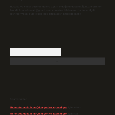
Hukuka ve yasal düzenlemelere aykırı olduğunu düşündüğünüz içerikleri,
backlinkpanelicomtr@gmail.com
adresine bildirmeniz halinde, ilgili
içerikler yasal süre içerisinde sitemizden kaldırılacaktır.
Arama
Son yorumlar
Gelen Aramada Isim Çıkmıyor Ne Yapmalıyım
için
admin
Gelen Aramada Isim Çıkmıyor Ne Yapmalıyım
için
Naz