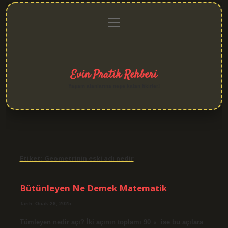
menüyü
Anasayfa
Gizlilik
Yasal
Hakkımızda
aç
Politikası
Uyarı
Evin Pratik Rehberi
Yaşam alanlarına neşe katan fikirler!
Etiket:
Geometrinin eski adı nedir
Bütünleyen Ne Demek Matematik
Tarih: Ocak 26, 2025
Tümleyen nedir açı? İki açının toplamı 90 ∘ ‍ ise bu açılara