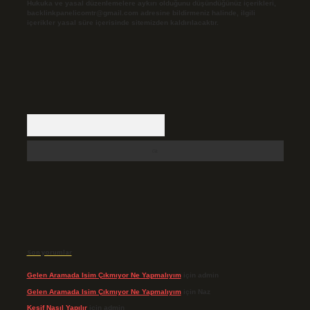
Hukuka ve yasal düzenlemelere aykırı olduğunu düşündüğünüz içerikleri,
backlinkpanelicomtr@gmail.com
adresine bildirmeniz halinde, ilgili
içerikler yasal süre içerisinde sitemizden kaldırılacaktır.
Arama
Son yorumlar
Gelen Aramada Isim Çıkmıyor Ne Yapmalıyım
için
admin
Gelen Aramada Isim Çıkmıyor Ne Yapmalıyım
için
Naz
Keşif Nasıl Yapılır
için
admin