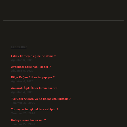
Sidebar
Son Yazılar
Erkek kardeşin eşine ne denir ?
Ağustos 6, 2026
Ayakkabı acısı nasıl geçer ?
Ağustos 5, 2026
Bilge Kağan Etil ne iş yapıyor ?
Ağustos 4, 2026
Ankaralı Âşık Ömer kimin eseri ?
Ağustos 4, 2026
Tuz Gölü Ankara’ya ne kadar uzaklıktadır ?
Temmuz 31, 2026
Yurttaşlar hangi haklara sahiptir ?
Temmuz 29, 2026
Köfteye irmik konur mu ?
Temmuz 27, 2026