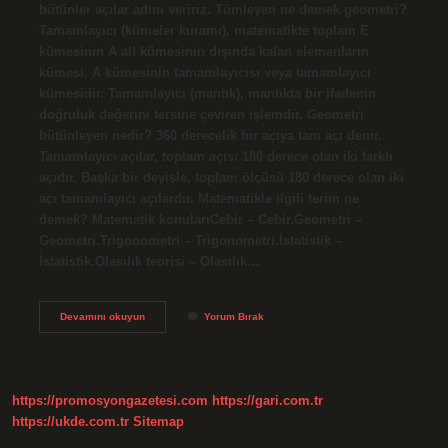
bütünler açılar adını veririz. Tümleyen ne demek geometri?
Tamamlayıcı (kümeler kuramı), matematikte toplam E
kümesinin A alt kümesinin dışında kalan elemanların
kümesi, A kümesinin tamamlayıcısı veya tamamlayıcı
kümesidir. Tamamlayıcı (mantık), mantıkta bir ifadenin
doğruluk değerini tersine çeviren işlemdir. Geometri
bütünleyen nedir? 360 derecelik bir açıya tam açı denir.
Tamamlayıcı açılar, toplam açısı 180 derece olan iki farklı
açıdır. Başka bir deyişle, toplam ölçüsü 180 derece olan iki
açı tamamlayıcı açılardır. Matematikle ilgili terim ne
demek? Matematik konularıCebir – Cebir.Geometri –
Geometri.Trigonometri – Trigonometri.İstatistik –
İstatistik.Olasılık teorisi – Olasılık…
Bütünleyen
Devamını okuyun
Yorum Bırak
Ne
Demek
Matematik
https://promosyongazetesi.com
https://gari.com.tr
https://ukde.com.tr
Sitemap