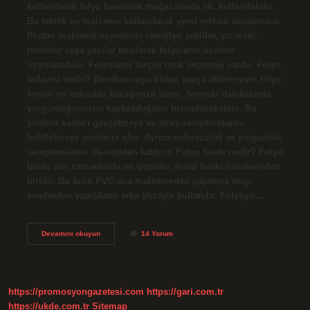
kullanılarak folyo basılarak mağazalarda vb. kullanılabilir.
Bu teknik ve malzeme kullanılarak yerel reklam oluşturulur.
Plotter makinesi sayesinde istenilen şekiller, çizimler,
resimler veya yazılar kesilerek folyoların üzerine
uygulanabilir. Folyoların birçok renk seçeneği vardır. Folyo
tedavisi nedir? Dondurucuya birkaç parça alüminyum folyo
koyun ve ardından bacağınıza sarın. Sonraki dakikalarda
yorgunluğunuzun kaybolduğunu hissedeceksiniz. Bu
yöntem kasları gevşetmeye ve stres semptomlarını
hafifletmeye yardımcı olur. Ayrıca uykusuzluk ve yorgunluk
semptomlarını da ortadan kaldırır. Folyo baskı nedir? Folyo
baskı son zamanlarda en popüler dijital baskı ürünlerinden
biridir. Bu ürün PVC ana malzemeden yapılmış olup
kendinden yapışkanlı arka yüzeyle kullanılır. Folyoyu…
Folyo
Devamını okuyun
14 Yorum
Tekniği
Nedir
https://promosyongazetesi.com
https://gari.com.tr
https://ukde.com.tr
Sitemap