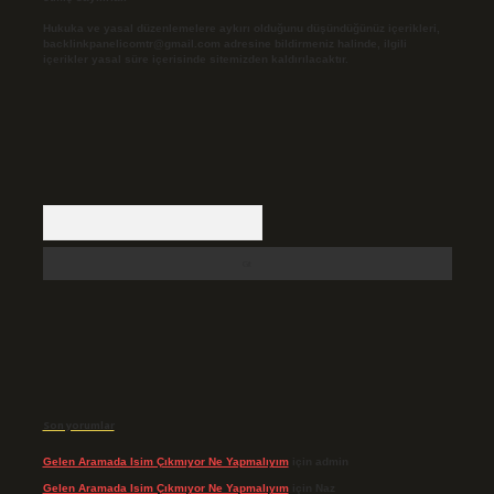
Hukuka ve yasal düzenlemelere aykırı olduğunu düşündüğünüz içerikleri,
backlinkpanelicomtr@gmail.com
adresine bildirmeniz halinde, ilgili
içerikler yasal süre içerisinde sitemizden kaldırılacaktır.
Arama
Son yorumlar
Gelen Aramada Isim Çıkmıyor Ne Yapmalıyım
için
admin
Gelen Aramada Isim Çıkmıyor Ne Yapmalıyım
için
Naz