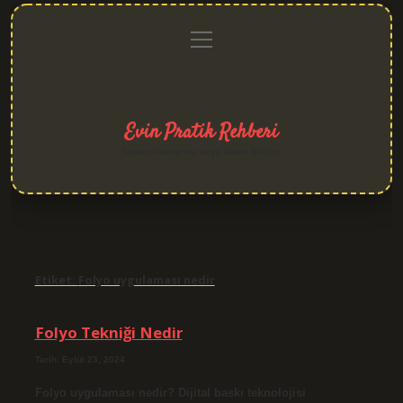
menüyü
Anasayfa
Gizlilik
Yasal
Hakkımızda
aç
Politikası
Uyarı
Evin Pratik Rehberi
Yaşam alanlarına neşe katan fikirler!
Etiket:
Folyo uygulaması nedir
Folyo Tekniği Nedir
Tarih: Eylül 23, 2024
Folyo uygulaması nedir? Dijital baskı teknolojisi