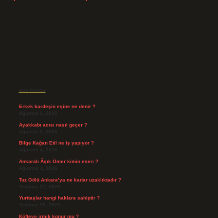
Sidebar
Son Yazılar
Erkek kardeşin eşine ne denir ?
Ağustos 6, 2026
Ayakkabı acısı nasıl geçer ?
Ağustos 5, 2026
Bilge Kağan Etil ne iş yapıyor ?
Ağustos 4, 2026
Ankaralı Âşık Ömer kimin eseri ?
Ağustos 4, 2026
Tuz Gölü Ankara’ya ne kadar uzaklıktadır ?
Temmuz 31, 2026
Yurttaşlar hangi haklara sahiptir ?
Temmuz 29, 2026
Köfteye irmik konur mu ?