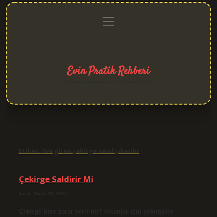
menüyü
Anasayfa
Gizlilik
Yasal
Hakkımızda
aç
Politikası
Uyarı
Evin Pratik Rehberi
Yaşam alanlarına neşe katan fikirler!
Etiket:
Eve giren çekirge nasıl çıkarılır
Çekirge Saldirir Mi
Tarih: Ocak 28, 2025
Çekirge bize zarar verir mi? İnsanlar için çekirgeler