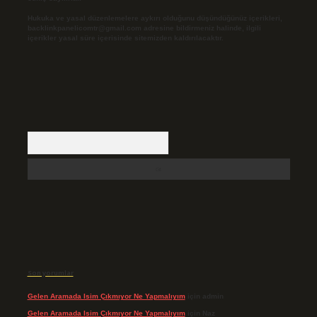
Hukuka ve yasal düzenlemelere aykırı olduğunu düşündüğünüz içerikleri,
backlinkpanelicomtr@gmail.com
adresine bildirmeniz halinde, ilgili
içerikler yasal süre içerisinde sitemizden kaldırılacaktır.
Arama
Son yorumlar
Gelen Aramada Isim Çıkmıyor Ne Yapmalıyım
için
admin
Gelen Aramada Isim Çıkmıyor Ne Yapmalıyım
için
Naz