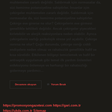
muhtemelen zararlı değildir. Saldırmak için ısırmasalar da,
sizi kemirme potansiyeline sahiptirler. İnsanlar için
çekirgeler muhtemelen zararlı değildir. Saldırmak için
ısırmasalar da, sizi kemirme potansiyeline sahiptirler.
Çekirge eve girerse ne olur? Çekirgelerin eve girmesi
genellikle tehlikeli değildir. Ancak çekirgeler yiyecekleri
kirletebilir ve alerjik reaksiyonlara neden olabilir. Ayrıca
çekirgelerin varlığı psikolojik strese yol açabilir. Çekirge
ısırırsa ne olur? Çoğu durumda, çekirge ısırığı ciddi
endişelere neden olmaz ve rahatsızlık genellikle hafif ve
kısa sürelidir. Etkilenen bölgeyi temizlemek ve hafif bir
antiseptik uygulamak gibi temel ilk yardım önlemleri
enfeksiyonu önlemeye ve herhangi bir rahatsızlığı
gidermeye yardımcı…
Çekirge
Devamını okuyun
Yorum Bırak
Saldirir
Mi
https://promosyongazetesi.com
https://gari.com.tr
https://ukde.com.tr
Sitemap