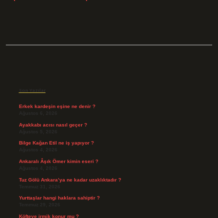
Sidebar
Son Yazılar
Erkek kardeşin eşine ne denir ?
Ağustos 6, 2026
Ayakkabı acısı nasıl geçer ?
Ağustos 5, 2026
Bilge Kağan Etil ne iş yapıyor ?
Ağustos 4, 2026
Ankaralı Âşık Ömer kimin eseri ?
Ağustos 4, 2026
Tuz Gölü Ankara’ya ne kadar uzaklıktadır ?
Temmuz 31, 2026
Yurttaşlar hangi haklara sahiptir ?
Temmuz 29, 2026
Köfteye irmik konur mu ?