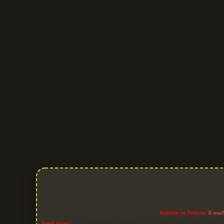
Reklam ve İletişim:
E-mai
Yasal Uyarı:
Sitemiz, 5651 Sayılı Kanun gereğince Bilgi Teknolojileri ve İl