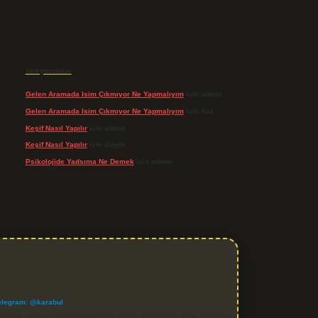
Son yorumlar
Gelen Aramada Isim Çıkmıyor Ne Yapmalıyım
için
admin
Gelen Aramada Isim Çıkmıyor Ne Yapmalıyım
için
Naz
Keşif Nasıl Yapılır
için
admin
Keşif Nasıl Yapılır
için
Özgür
Psikolojide Yadsıma Ne Demek
için
admin
elegram: @karabul
denle, sitedeki içerikleri proaktif olarak denetleme veya araştırma