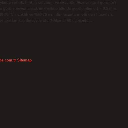
e uykuda zorluk, hırıltılı solunum ve öksürük. Akarlar nasıl görünür?
özle görülemeyen ancak mikroskop altında görülebilen 0,1 – 0,5 mm
20-30 °C sıcaklık ve %60-70 nemdir. İnsanların ölü deri hücreleri,
. Ev akarları kaç derecede ölür? Akarlar 60 derecede…
kde.com.tr
Sitemap