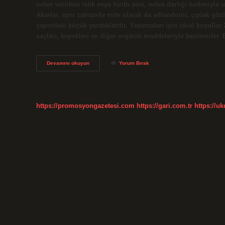
nefes verirken ıslık veya hırıltı sesi, nefes darlığı nedeniyl
Akarlar, aynı zamanda mite olarak da adlandırılır, çıplak g
çapındaki küçük yaratıklardır. Yaşamaları için ideal koşullar 
saçları, kepekleri ve diğer organik maddeleriyle beslenirler
Ev
Devamını okuyun
Yorum Bırak
Akarlar
Gözle
Görülür
Mü
https://promosyongazetesi.com
https://gari.com.tr
https://u