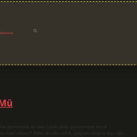
akkımızda
 Mü
lar familyasına ait olup çıplak gözle görülemeyen ancak
nu nasıl anlarız? Nefes almada zorluk, göğüste sıkışma veya ağrı,