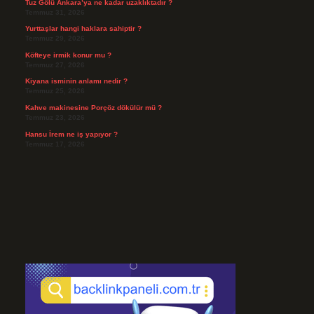
Tuz Gölü Ankara’ya ne kadar uzaklıktadır ?
Temmuz 31, 2026
Yurttaşlar hangi haklara sahiptir ?
Temmuz 29, 2026
Köfteye irmik konur mu ?
Temmuz 27, 2026
Kiyana isminin anlamı nedir ?
Temmuz 25, 2026
Kahve makinesine Porçöz dökülür mü ?
Temmuz 23, 2026
Hansu İrem ne iş yapıyor ?
Temmuz 17, 2026