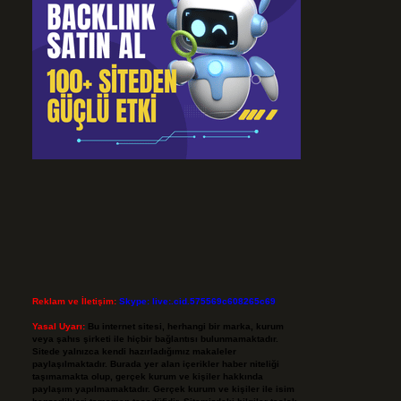
Reklam ve İletişim:
Skype: live:.cid.575569c608265c69
Yasal Uyarı:
Bu internet sitesi, herhangi bir marka, kurum
veya şahıs şirketi ile hiçbir bağlantısı bulunmamaktadır.
Sitede yalnızca kendi hazırladığımız makaleler
paylaşılmaktadır. Burada yer alan içerikler haber niteliği
taşımamakta olup, gerçek kurum ve kişiler hakkında
paylaşım yapılmamaktadır. Gerçek kurum ve kişiler ile isim