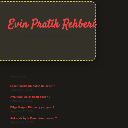
Evin Pratik Rehberi
Yaşam alanlarına neşe katan fikirler!
Sidebar
grand opera bet giriş
Son Yazılar
Erkek kardeşin eşine ne denir ?
Ağustos 6, 2026
Ayakkabı acısı nasıl geçer ?
Ağustos 5, 2026
Bilge Kağan Etil ne iş yapıyor ?
Ağustos 4, 2026
Ankaralı Âşık Ömer kimin eseri ?
Ağustos 4, 2026