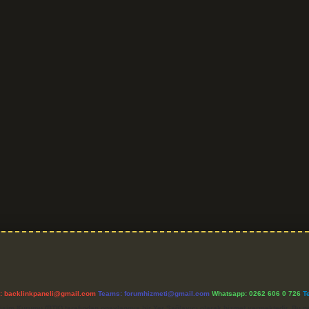
l:
backlinkpaneli@gmail.com
Teams:
forumhizmeti@gmail.com
Whatsapp: 0262 606 0 726
T
etişim Kurumu (BTK) tarafından onaylanmış bir Yer Sağlayıcı olarak hizmet vermektedir. Bu ne