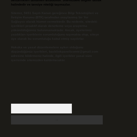
benzerlikleri tamamen tesadüfidir. Sitemizdeki bilgiler taslak
halindedir ve tavsiye niteliği taşımazlar.
Sitemiz, 5651 Sayılı Kanun gereğince Bilgi Teknolojileri ve
İletişim Kurumu (BTK) tarafından onaylanmış bir Yer
Sağlayıcı olarak hizmet vermektedir. Bu nedenle, sitedeki
içerikleri proaktif olarak denetleme veya araştırma
yükümlülüğümüz bulunmamaktadır. Ancak, üyelerimiz
yazdıkları içeriklerin sorumluluğunu taşımakta olup, siteye
üye olarak bu sorumluluğu kabul etmiş sayılırlar.
Hukuka ve yasal düzenlemelere aykırı olduğunu
düşündüğünüz içerikleri,
backlinkpanelicomtr@gmail.com
adresine bildirmeniz halinde, ilgili içerikler yasal süre
içerisinde sitemizden kaldırılacaktır.
Arama