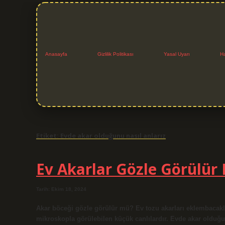
Anasayfa
Gizlilik Politikası
Yasal Uyarı
H
Etiket:
Evde akar olduğunu nasıl anlarız
Ev Akarlar Gözle Görülür
Tarih: Ekim 18, 2024
Akar böceği gözle görülür mü? Ev tozu akarları eklembacaklı
mikroskopla görülebilen küçük canlılardır. Evde akar olduğu