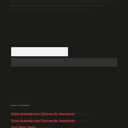
Hukuka ve yasal düzenlemelere aykırı olduğunu düşündüğünüz içerikleri,
backlinkpanelicomtr@gmail.com
adresine bildirmeniz halinde, ilgili
içerikler yasal süre içerisinde sitemizden kaldırılacaktır.
Arama
Son yorumlar
Gelen Aramada Isim Çıkmıyor Ne Yapmalıyım
için
admin
Gelen Aramada Isim Çıkmıyor Ne Yapmalıyım
için
Naz
Keşif Nasıl Yapılır
için
admin