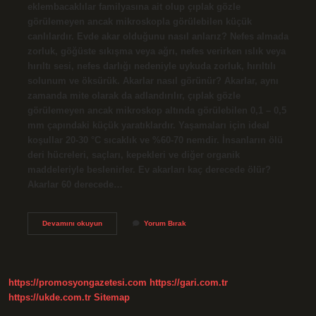
eklembacaklılar familyasına ait olup çıplak gözle
görülemeyen ancak mikroskopla görülebilen küçük
canlılardır. Evde akar olduğunu nasıl anlarız? Nefes almada
zorluk, göğüste sıkışma veya ağrı, nefes verirken ıslık veya
hırıltı sesi, nefes darlığı nedeniyle uykuda zorluk, hırıltılı
solunum ve öksürük. Akarlar nasıl görünür? Akarlar, aynı
zamanda mite olarak da adlandırılır, çıplak gözle
görülemeyen ancak mikroskop altında görülebilen 0,1 – 0,5
mm çapındaki küçük yaratıklardır. Yaşamaları için ideal
koşullar 20-30 °C sıcaklık ve %60-70 nemdir. İnsanların ölü
deri hücreleri, saçları, kepekleri ve diğer organik
maddeleriyle beslenirler. Ev akarları kaç derecede ölür?
Akarlar 60 derecede…
Ev
Devamını okuyun
Yorum Bırak
Akarlar
Gözle
Görülür
Mü
https://promosyongazetesi.com
https://gari.com.tr
https://ukde.com.tr
Sitemap