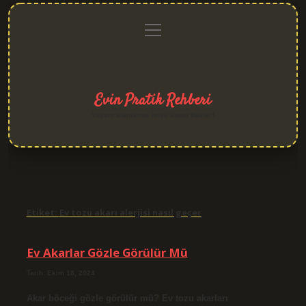
menüyü
Anasayfa
Gizlilik
Yasal
Hakkımızda
aç
Politikası
Uyarı
Evin Pratik Rehberi
Yaşam alanlarına neşe katan fikirler!
Etiket:
Ev tozu akarı alerjisi nasıl geçer
Ev Akarlar Gözle Görülür Mü
Tarih: Ekim 18, 2024
Akar böceği gözle görülür mü? Ev tozu akarları