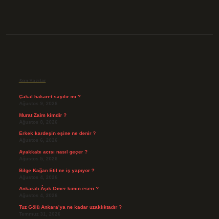
Sidebar
Son Yazılar
Çakal hakaret sayılır mı ?
Ağustos 9, 2026
Murat Zaim kimdir ?
Ağustos 8, 2026
Erkek kardeşin eşine ne denir ?
Ağustos 6, 2026
Ayakkabı acısı nasıl geçer ?
Ağustos 5, 2026
Bilge Kağan Etil ne iş yapıyor ?
Ağustos 4, 2026
Ankaralı Âşık Ömer kimin eseri ?
Ağustos 4, 2026
Tuz Gölü Ankara’ya ne kadar uzaklıktadır ?
Temmuz 31, 2026