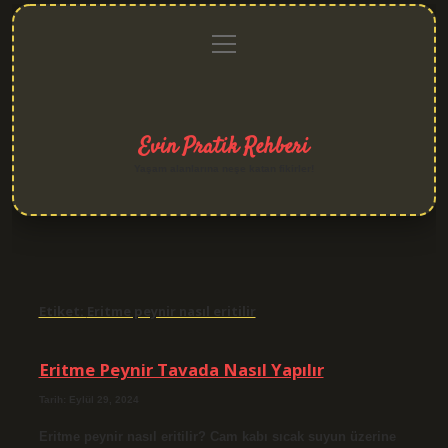
menüyü
Anasayfa
Gizlilik
Yasal
Hakkımızda
aç
Politikası
Uyarı
Evin Pratik Rehberi
Yaşam alanlarına neşe katan fikirler!
Etiket:
Eritme peynir nasıl eritilir
Eritme Peynir Tavada Nasıl Yapılır
Tarih: Eylül 29, 2024
Eritme peynir nasıl eritilir? Cam kabı sıcak suyun üzerine