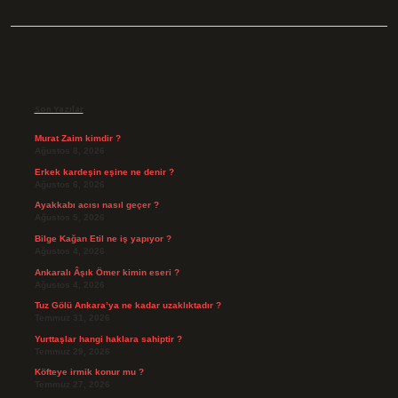
Sidebar
Son Yazılar
Murat Zaim kimdir ?
Ağustos 8, 2026
Erkek kardeşin eşine ne denir ?
Ağustos 6, 2026
Ayakkabı acısı nasıl geçer ?
Ağustos 5, 2026
Bilge Kağan Etil ne iş yapıyor ?
Ağustos 4, 2026
Ankaralı Âşık Ömer kimin eseri ?
Ağustos 4, 2026
Tuz Gölü Ankara’ya ne kadar uzaklıktadır ?
Temmuz 31, 2026
Yurttaşlar hangi haklara sahiptir ?
Temmuz 29, 2026
Köfteye irmik konur mu ?
Temmuz 27, 2026