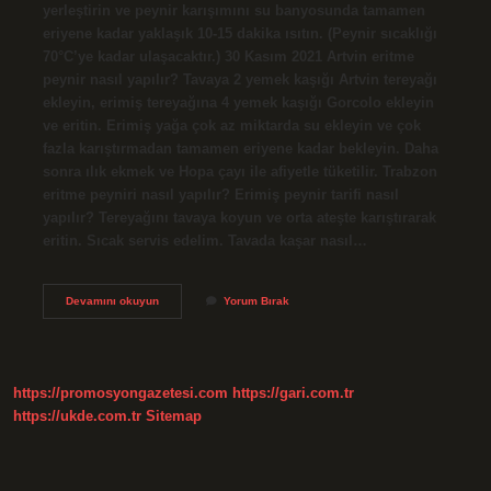
yerleştirin ve peynir karışımını su banyosunda tamamen
eriyene kadar yaklaşık 10-15 dakika ısıtın. (Peynir sıcaklığı
70°C’ye kadar ulaşacaktır.) 30 Kasım 2021 Artvin eritme
peynir nasıl yapılır? Tavaya 2 yemek kaşığı Artvin tereyağı
ekleyin, erimiş tereyağına 4 yemek kaşığı Gorcolo ekleyin
ve eritin. Erimiş yağa çok az miktarda su ekleyin ve çok
fazla karıştırmadan tamamen eriyene kadar bekleyin. Daha
sonra ılık ekmek ve Hopa çayı ile afiyetle tüketilir. Trabzon
eritme peyniri nasıl yapılır? Erimiş peynir tarifi nasıl
yapılır? Tereyağını tavaya koyun ve orta ateşte karıştırarak
eritin. Sıcak servis edelim. Tavada kaşar nasıl…
Eritme
Devamını okuyun
Yorum Bırak
Peynir
Tavada
Nasıl
Yapılır
https://promosyongazetesi.com
https://gari.com.tr
https://ukde.com.tr
Sitemap