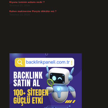
Kiyana isminin anlamı nedir ?
Temmuz 25, 2026
Kahve makinesine Porçöz dökülür mü ?
Temmuz 23, 2026