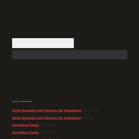
Arama
Son yorumlar
Gelen Aramada Isim Çıkmıyor Ne Yapmalıyım
için
admin
Gelen Aramada Isim Çıkmıyor Ne Yapmalıyım
için
Naz
Keşif Nasıl Yapılır
için
admin
Keşif Nasıl Yapılır
için
Özgür