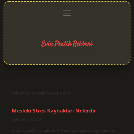
menüyü
Anasayfa
Gizlilik
Yasal
Hakkımızda
aç
Politikası
Uyarı
Evin Pratik Rehberi
Yaşam alanlarına neşe katan fikirler!
Etiket:
En stresli meslek nedir
Mesleki Stres Kaynakları Nelerdir
Tarih: Ocak 14, 2025
Stres kaynakları nelerdir? Travma olayları, doğal afetler,