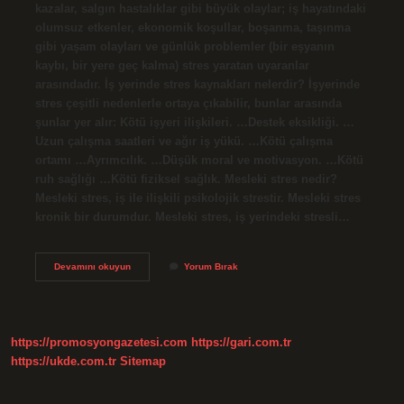
kazalar, salgın hastalıklar gibi büyük olaylar; iş hayatındaki
olumsuz etkenler, ekonomik koşullar, boşanma, taşınma
gibi yaşam olayları ve günlük problemler (bir eşyanın
kaybı, bir yere geç kalma) stres yaratan uyaranlar
arasındadır. İş yerinde stres kaynakları nelerdir? İşyerinde
stres çeşitli nedenlerle ortaya çıkabilir, bunlar arasında
şunlar yer alır: Kötü işyeri ilişkileri. …Destek eksikliği. …
Uzun çalışma saatleri ve ağır iş yükü. …Kötü çalışma
ortamı …Ayrımcılık. …Düşük moral ve motivasyon. …Kötü
ruh sağlığı …Kötü fiziksel sağlık. Mesleki stres nedir?
Mesleki stres, iş ile ilişkili psikolojik strestir. Mesleki stres
kronik bir durumdur. Mesleki stres, iş yerindeki stresli…
Mesleki
Devamını okuyun
Yorum Bırak
Stres
Kaynakları
Nelerdir
https://promosyongazetesi.com
https://gari.com.tr
https://ukde.com.tr
Sitemap