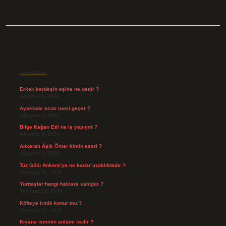
Sidebar
Son Yazılar
Erkek kardeşin eşine ne denir ?
Ağustos 6, 2026
Ayakkabı acısı nasıl geçer ?
Ağustos 5, 2026
Bilge Kağan Etil ne iş yapıyor ?
Ağustos 4, 2026
Ankaralı Âşık Ömer kimin eseri ?
Ağustos 4, 2026
Tuz Gölü Ankara’ya ne kadar uzaklıktadır ?
Temmuz 31, 2026
Yurttaşlar hangi haklara sahiptir ?
Temmuz 29, 2026
Köfteye irmik konur mu ?
Temmuz 27, 2026
Kiyana isminin anlamı nedir ?