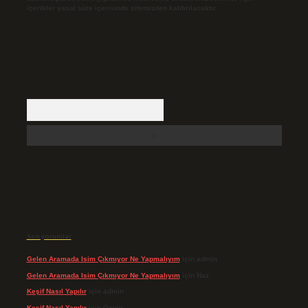
içerikler yasal süre içerisinde sitemizden kaldırılacaktır.
Arama
Son yorumlar
Gelen Aramada Isim Çıkmıyor Ne Yapmalıyım
için
admin
Gelen Aramada Isim Çıkmıyor Ne Yapmalıyım
için
Naz
Keşif Nasıl Yapılır
için
admin
Keşif Nasıl Yapılır
için
Özgür