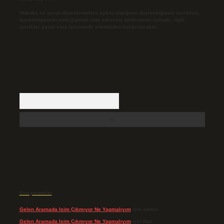
Hukuka ve yasal düzenlemelere aykırı olduğunu düşündüğünüz içerikleri,
backlinkpanelicomtr@gmail.com
adresine bildirmeniz halinde, ilgili
içerikler yasal süre içerisinde sitemizden kaldırılacaktır.
Arama
Son yorumlar
Gelen Aramada Isim Çıkmıyor Ne Yapmalıyım
için
admin
Gelen Aramada Isim Çıkmıyor Ne Yapmalıyım
için
Naz