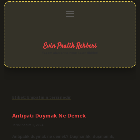
menüyü
Anasayfa
Gizlilik
Yasal
Hakkımızda
aç
Politikası
Uyarı
Evin Pratik Rehberi
Yaşam alanlarına neşe katan fikirler!
Etiket:
Empatinin tersi nedir
Antipati Duymak Ne Demek
Tarih: Kasım 1, 2024
Antipatik duymak ne demek? Düşmanlık, düşmanlık,