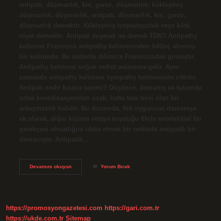
antipati, düşmanlık, kin, garez, düşmanlık; kökleşmiş
düşmanlık, düşmanlık, antipati, düşmanlık, kin, garez,
düşmanlık demektir. Kökleşmiş hoşnutsuzluk veya kötü
niyet demektir. Antipati duymak ne demek TDK? Antipathy
kelimesi Fransızca antipathy kelimesinden ödünç alınmış
bir kelimedir. Bu nedenle dilimize Fransızcadan girmiştir.
Antipathy kelimesi soğuk nefret anlamına gelir. Aynı
zamanda antipathy kelimesi sympathy kelimesinin zıttıdır.
Antipati nedir kısaca tanımı? Düşünce, davranış ve tutumda
ortak koordinasyondan uzak, hatta tam tersi olan bir
anlaşmazlık halidir. Bu durumda, fiili uygunsuz davranışa
ek olarak, diğer kişinin ortaya koyduğu fikrin entelektüel bir
gerekçesi olmadığını iddia etmek bir noktada antipatik bir
davranıştır. Antipatik…
Antipati
Devamını okuyun
Yorum Bırak
Duymak
Ne
Demek
https://promosyongazetesi.com
https://gari.com.tr
https://ukde.com.tr
Sitemap