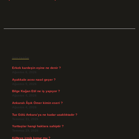
Sidebar
Son Yazılar
Erkek kardeşin eşine ne denir ?
Ağustos 6, 2026
Ayakkabı acısı nasıl geçer ?
Ağustos 5, 2026
Bilge Kağan Etil ne iş yapıyor ?
Ağustos 4, 2026
Ankaralı Âşık Ömer kimin eseri ?
Ağustos 4, 2026
Tuz Gölü Ankara’ya ne kadar uzaklıktadır ?
Temmuz 31, 2026
Yurttaşlar hangi haklara sahiptir ?
Temmuz 29, 2026
Köfteye irmik konur mu ?