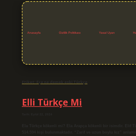
Anasayfa
Gizlilik Politikası
Yasal Uyarı
H
Etiket:
Eçe ne demek eski Türkçe
Elli Türkçe Mi
Tarih: Eylül 22, 2024
Ela Türkçe kökenli mi? Ela Arapça kökenli bir isimdir. Elif T
514.594 kişi bulunmaktadır. “Zarif ve uzun boylu kız” anlam