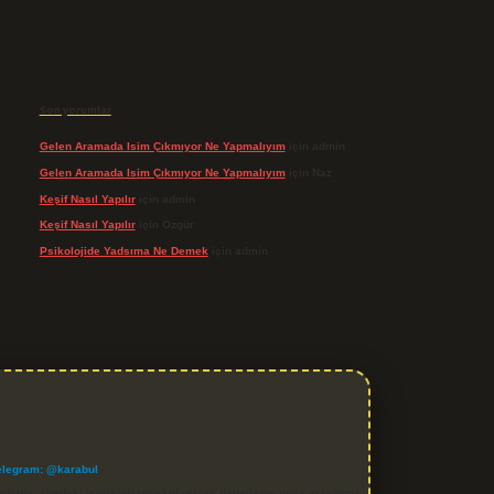
Son yorumlar
Gelen Aramada Isim Çıkmıyor Ne Yapmalıyım
için
admin
Gelen Aramada Isim Çıkmıyor Ne Yapmalıyım
için
Naz
Keşif Nasıl Yapılır
için
admin
Keşif Nasıl Yapılır
için
Özgür
Psikolojide Yadsıma Ne Demek
için
admin
elegram: @karabul
denle, sitedeki içerikleri proaktif olarak denetleme veya araştırma