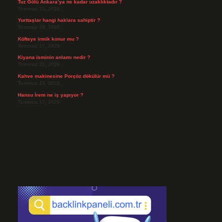
Tuz Gölü Ankara’ya ne kadar uzaklıktadır ?
Temmuz 31, 2026
Yurttaşlar hangi haklara sahiptir ?
Temmuz 29, 2026
Köfteye irmik konur mu ?
Temmuz 27, 2026
Kiyana isminin anlamı nedir ?
Temmuz 25, 2026
Kahve makinesine Porçöz dökülür mü ?
Temmuz 23, 2026
Hansu İrem ne iş yapıyor ?
Temmuz 17, 2026