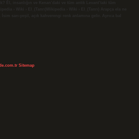
mek? Ēl, insanlığın ve Kenan’daki ve tüm antik Levant’taki tüm
ipedia › Wiki › El_(Tanrı)Wikipedia › Wiki › El_(Tanrı) Arapça ela ne
r. İsim sarı-yeşil, açık kahverengi renk anlamına gelir. Ayrıca bal
kde.com.tr
Sitemap