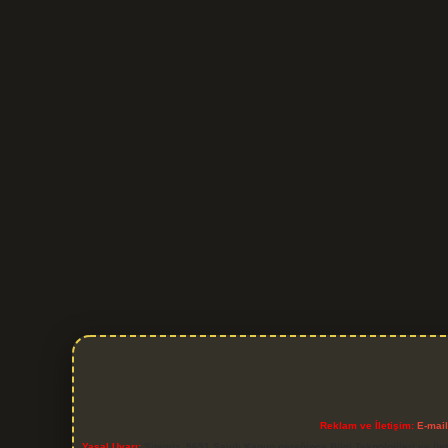
Reklam ve İletişim:
E-mai
Yasal Uyarı:
Sitemiz, 5651 Sayılı Kanun gereğince Bilgi Teknolojileri ve İl