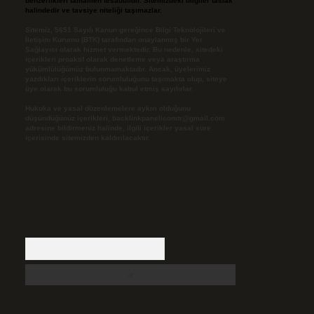
benzerlikleri tamamen tesadüfidir. Sitemizdeki bilgiler taslak
halindedir ve tavsiye niteliği taşımazlar.
Sitemiz, 5651 Sayılı Kanun gereğince Bilgi Teknolojileri ve
İletişim Kurumu (BTK) tarafından onaylanmış bir Yer
Sağlayıcı olarak hizmet vermektedir. Bu nedenle, sitedeki
içerikleri proaktif olarak denetleme veya araştırma
yükümlülüğümüz bulunmamaktadır. Ancak, üyelerimiz
yazdıkları içeriklerin sorumluluğunu taşımakta olup, siteye
üye olarak bu sorumluluğu kabul etmiş sayılırlar.
Hukuka ve yasal düzenlemelere aykırı olduğunu
düşündüğünüz içerikleri,
backlinkpanelicomtr@gmail.com
adresine bildirmeniz halinde, ilgili içerikler yasal süre
içerisinde sitemizden kaldırılacaktır.
Arama