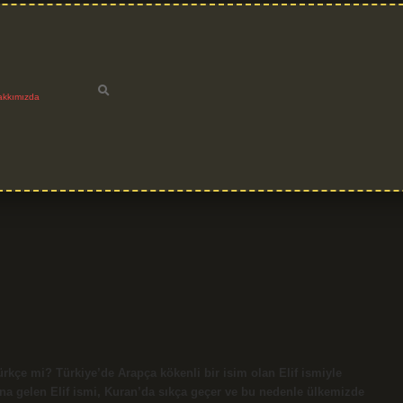
akkımızda
ürkçe mi? Türkiye’de Arapça kökenli bir isim olan Elif ismiyle
ına gelen Elif ismi, Kuran’da sıkça geçer ve bu nedenle ülkemizde