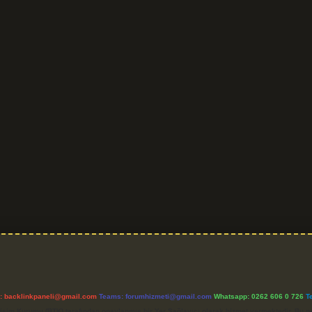
l:
backlinkpaneli@gmail.com
Teams:
forumhizmeti@gmail.com
Whatsapp: 0262 606 0 726
T
etişim Kurumu (BTK) tarafından onaylanmış bir Yer Sağlayıcı olarak hizmet vermektedir. Bu ne