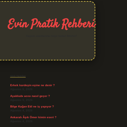
Evin Pratik Rehberi
Yaşam alanlarına neşe katan fikirler!
Sidebar
grand opera bet giriş
Son Yazılar
Erkek kardeşin eşine ne denir ?
Ağustos 6, 2026
Ayakkabı acısı nasıl geçer ?
Ağustos 5, 2026
Bilge Kağan Etil ne iş yapıyor ?
Ağustos 4, 2026
Ankaralı Âşık Ömer kimin eseri ?
Ağustos 4, 2026