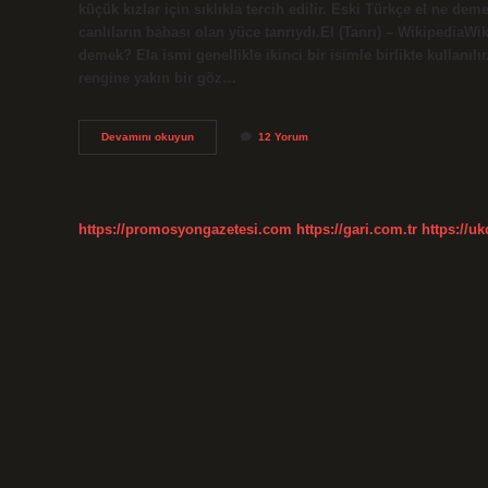
küçük kızlar için sıklıkla tercih edilir. Eski Türkçe el ne de
canlıların babası olan yüce tanrıydı.El (Tanrı) – WikipediaWik
demek? Ela ismi genellikle ikinci bir isimle birlikte kullanılı
rengine yakın bir göz…
Elli
Devamını okuyun
12 Yorum
Türkçe
Mi
https://promosyongazetesi.com
https://gari.com.tr
https://u