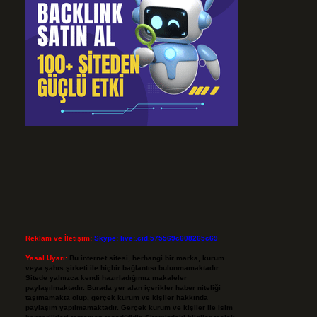
Reklam ve İletişim:
Skype: live:.cid.575569c608265c69
Yasal Uyarı:
Bu internet sitesi, herhangi bir marka, kurum
veya şahıs şirketi ile hiçbir bağlantısı bulunmamaktadır.
Sitede yalnızca kendi hazırladığımız makaleler
paylaşılmaktadır. Burada yer alan içerikler haber niteliği
taşımamakta olup, gerçek kurum ve kişiler hakkında
paylaşım yapılmamaktadır. Gerçek kurum ve kişiler ile isim