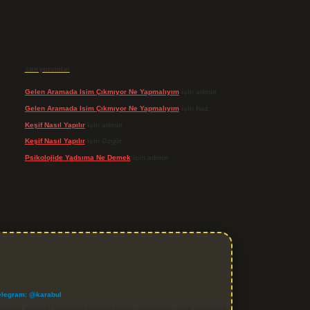
Son yorumlar
Gelen Aramada Isim Çıkmıyor Ne Yapmalıyım
için
admin
Gelen Aramada Isim Çıkmıyor Ne Yapmalıyım
için
Naz
Keşif Nasıl Yapılır
için
admin
Keşif Nasıl Yapılır
için
Özgür
Psikolojide Yadsıma Ne Demek
için
admin
elegram: @karabul
denle, sitedeki içerikleri proaktif olarak denetleme veya araştırma