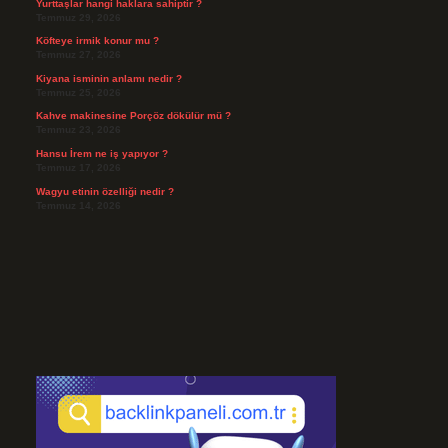
Yurttaşlar hangi haklara sahiptir ?
Temmuz 29, 2026
Köfteye irmik konur mu ?
Temmuz 27, 2026
Kiyana isminin anlamı nedir ?
Temmuz 25, 2026
Kahve makinesine Porçöz dökülür mü ?
Temmuz 23, 2026
Hansu İrem ne iş yapıyor ?
Temmuz 17, 2026
Wagyu etinin özelliği nedir ?
Temmuz 14, 2026