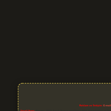
Reklam ve İletişim:
E-mai
Yasal Uyarı:
Sitemiz, 5651 Sayılı Kanun gereğince Bilgi Teknolojileri ve İl