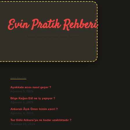
Evin Pratik Rehberi
Yaşam alanlarına neşe katan fikirler!
Sidebar
grand opera bet giriş
Son Yazılar
Ayakkabı acısı nasıl geçer ?
Ağustos 5, 2026
Bilge Kağan Etil ne iş yapıyor ?
Ağustos 4, 2026
Ankaralı Âşık Ömer kimin eseri ?
Ağustos 4, 2026
Tuz Gölü Ankara’ya ne kadar uzaklıktadır ?
Temmuz 31, 2026