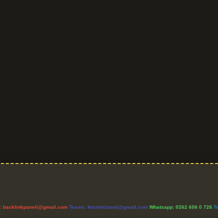
l:
backlinkpaneli@gmail.com
Teams:
forumhizmeti@gmail.com
Whatsapp: 0262 606 0 726
T
etişim Kurumu (BTK) tarafından onaylanmış bir Yer Sağlayıcı olarak hizmet vermektedir. Bu ne