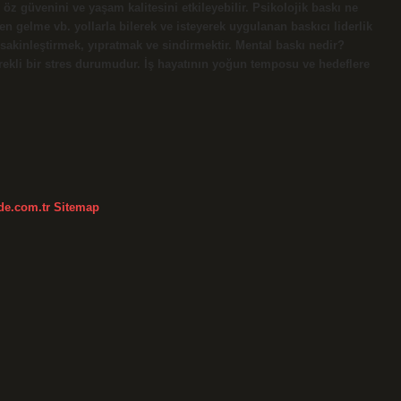
n öz güvenini ve yaşam kalitesini etkileyebilir. Psikolojik baskı ne
n gelme vb. yollarla bilerek ve isteyerek uygulanan baskıcı liderlik
 sakinleştirmek, yıpratmak ve sindirmektir. Mental baskı nedir?
ürekli bir stres durumudur. İş hayatının yoğun temposu ve hedeflere
kde.com.tr
Sitemap