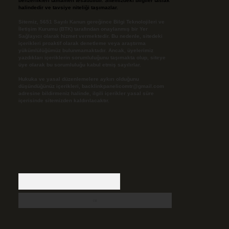
benzerlikleri tamamen tesadüfidir. Sitemizdeki bilgiler taslak
halindedir ve tavsiye niteliği taşımazlar.
Sitemiz, 5651 Sayılı Kanun gereğince Bilgi Teknolojileri ve
İletişim Kurumu (BTK) tarafından onaylanmış bir Yer
Sağlayıcı olarak hizmet vermektedir. Bu nedenle, sitedeki
içerikleri proaktif olarak denetleme veya araştırma
yükümlülüğümüz bulunmamaktadır. Ancak, üyelerimiz
yazdıkları içeriklerin sorumluluğunu taşımakta olup, siteye
üye olarak bu sorumluluğu kabul etmiş sayılırlar.
Hukuka ve yasal düzenlemelere aykırı olduğunu
düşündüğünüz içerikleri,
backlinkpanelicomtr@gmail.com
adresine bildirmeniz halinde, ilgili içerikler yasal süre
içerisinde sitemizden kaldırılacaktır.
Arama