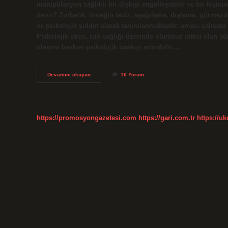
manipülasyon sağlıklı bir ilişkiyi engelleyebilir ve bir kişini
denir? Zorbalık, örneğin taciz, aşağılama, dışlama, görmezde
ve psikolojik şiddet olarak tanımlanmaktadır; amacı çalışanı
Psikolojik stres, ruh sağlığı üzerinde olumsuz etkisi olan s
ulaşma baskısı psikolojik baskıyı artırabilir.…
Duygusal
Devamını okuyun
10 Yorum
Baskıya
Ne
Denir
https://promosyongazetesi.com
https://gari.com.tr
https://u