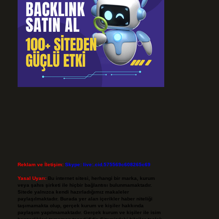
Reklam ve İletişim:
Skype: live:.cid.575569c608265c69
Yasal Uyarı:
Bu internet sitesi, herhangi bir marka, kurum
veya şahıs şirketi ile hiçbir bağlantısı bulunmamaktadır.
Sitede yalnızca kendi hazırladığımız makaleler
paylaşılmaktadır. Burada yer alan içerikler haber niteliği
taşımamakta olup, gerçek kurum ve kişiler hakkında
paylaşım yapılmamaktadır. Gerçek kurum ve kişiler ile isim