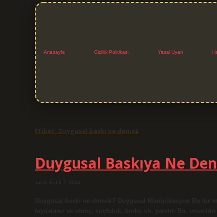
Anasayfa
Gizlilik Politikası
Yasal Uyarı
H
Etiket:
Duygusal baskı ne demek
Duygusal Baskıya Ne Den
Tarih: Eylül 7, 2024
Duygusal baskı ne demek? Duygusal Manipülasyon Bu tür mani
faydalanır ve utanç, suçluluk, korku vb. yaratır. Bu, insanla