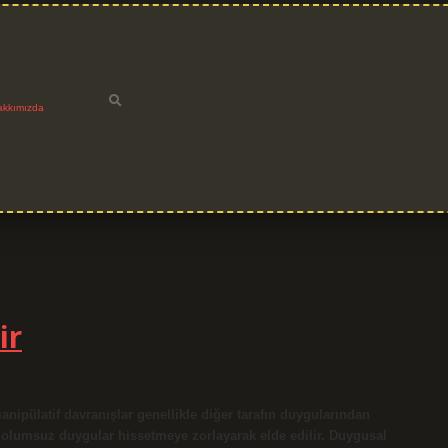
akkımızda
ir
pülatif davranışlar genellikle diğer tarafın duygularından
rı olumsuz duygular hissetmeye zorlayarak elde edilir. Duygusal