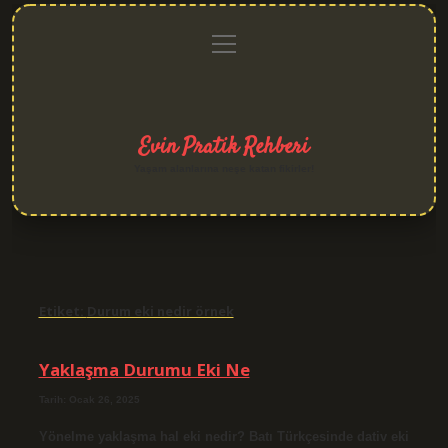
menüyü
Anasayfa
Gizlilik
Yasal
Hakkımızda
aç
Politikası
Uyarı
Evin Pratik Rehberi
Yaşam alanlarına neşe katan fikirler!
Etiket:
Durum eki nedir örnek
Yaklaşma Durumu Eki Ne
Tarih: Ocak 26, 2025
Yönelme yaklaşma hal eki nedir? Batı Türkçesinde dativ eki