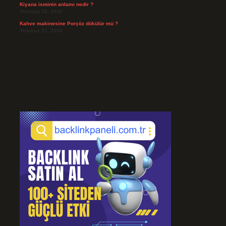
Kiyana isminin anlamı nedir ?
Temmuz 25, 2026
Kahve makinesine Porçöz dökülür mü ?
Temmuz 23, 2026