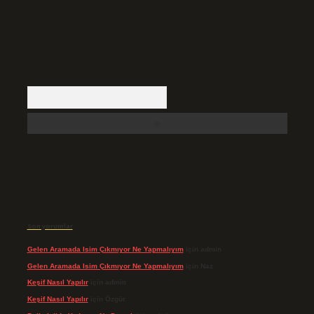
Arama
Son yorumlar
Gelen Aramada Isim Çıkmıyor Ne Yapmalıyım
için
admin
Gelen Aramada Isim Çıkmıyor Ne Yapmalıyım
için
Naz
Keşif Nasıl Yapılır
için
admin
Keşif Nasıl Yapılır
için
Özgür