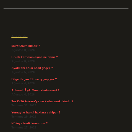
Sidebar
Son Yazılar
Murat Zaim kimdir ?
Ağustos 8, 2026
Erkek kardeşin eşine ne denir ?
Ağustos 6, 2026
Ayakkabı acısı nasıl geçer ?
Ağustos 5, 2026
Bilge Kağan Etil ne iş yapıyor ?
Ağustos 4, 2026
Ankaralı Âşık Ömer kimin eseri ?
Ağustos 4, 2026
Tuz Gölü Ankara’ya ne kadar uzaklıktadır ?
Temmuz 31, 2026
Yurttaşlar hangi haklara sahiptir ?
Temmuz 29, 2026
Köfteye irmik konur mu ?
Temmuz 27, 2026