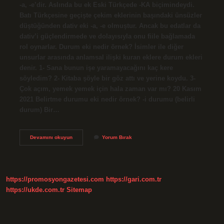
-a, -e’dir. Aslında bu ek Eski Türkçede -KA biçimindeydi.
Batı Türkçesine geçişte çekim eklerinin başındaki ünsüzler
düştüğünden dativ eki -a, -e olmuştur. Ancak bu edatlar da
dativ’i güçlendirmede ve dolayısıyla onu fiile bağlamada
rol oynarlar. Durum eki nedir örnek? İsimler ile diğer
unsurlar arasında anlamsal ilişki kuran eklere durum ekleri
denir. 1- Sana bunun işe yaramayacağını kaç kere
söyledim? 2- Kitaba şöyle bir göz attı ve yerine koydu. 3-
Çok açım, yemek yemek için hala zaman var mı? 20 Kasım
2021 Belirtme durumu eki nedir örnek? -i durumu (belirli
durum) Bir…
Yaklaşma
Devamını okuyun
Yorum Bırak
Durumu
Eki
Ne
https://promosyongazetesi.com
https://gari.com.tr
https://ukde.com.tr
Sitemap