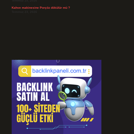
Temmuz 25, 2026
Kahve makinesine Porçöz dökülür mü ?
Temmuz 23, 2026