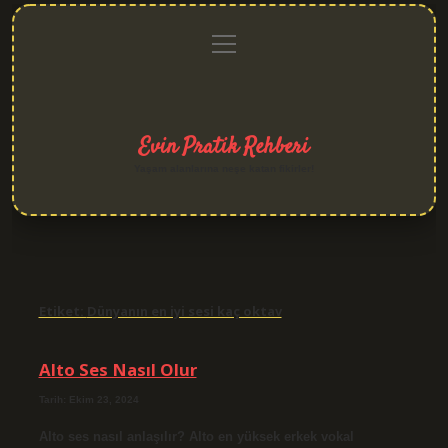
menüyü
Anasayfa
Gizlilik
Yasal
Hakkımızda
aç
Politikası
Uyarı
Evin Pratik Rehberi
Yaşam alanlarına neşe katan fikirler!
Etiket:
Dünyanın en iyi sesi kaç oktav
Alto Ses Nasıl Olur
Tarih: Ekim 23, 2024
Alto ses nasıl anlaşılır? Alto en yüksek erkek vokal