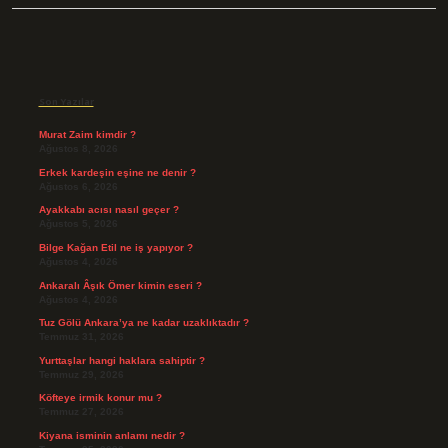
Sidebar
Son Yazılar
Murat Zaim kimdir ?
Ağustos 8, 2026
Erkek kardeşin eşine ne denir ?
Ağustos 6, 2026
Ayakkabı acısı nasıl geçer ?
Ağustos 5, 2026
Bilge Kağan Etil ne iş yapıyor ?
Ağustos 4, 2026
Ankaralı Âşık Ömer kimin eseri ?
Ağustos 4, 2026
Tuz Gölü Ankara’ya ne kadar uzaklıktadır ?
Temmuz 31, 2026
Yurttaşlar hangi haklara sahiptir ?
Temmuz 29, 2026
Köfteye irmik konur mu ?
Temmuz 27, 2026
Kiyana isminin anlamı nedir ?