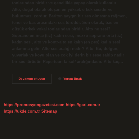
tonlarından biridir ve genellikle yapay olarak kullanılır.
Alto, doğal olarak oluşan en yüksek erkek sesidir ve
bulunması zordur. Bariton yaygın bir ses olmasına rağmen,
tenor ve bas arasındaki ses türüdür. Son olarak, bas en
düşük erkek vokal tonlarından biridir. Alto ne sesi?
Soprano en ince (tiz) kadın sesi, mezzo-soprano orta (tiz)
kadın sesi, alto ve kontr-alto en kalın (en pes) kadın sesi
anlamına gelir. Alto ses aralığı nedir? Alto: Bu, dolgun,
yuvarlak ve koyu olan ve çok iyi derin bir sese sahip nadir
bir ses türüdür. Repertuarı fa-sol² aralığındadır. Alto kaç…
Alto
Devamını okuyun
Yorum Bırak
Ses
Nasıl
Olur
https://promosyongazetesi.com
https://gari.com.tr
https://ukde.com.tr
Sitemap