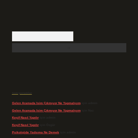
Arama
Son yorumlar
Gelen Aramada Isim Çıkmıyor Ne Yapmalıyım
için
admin
Gelen Aramada Isim Çıkmıyor Ne Yapmalıyım
için
Naz
Keşif Nasıl Yapılır
için
admin
Keşif Nasıl Yapılır
için
Özgür
Psikolojide Yadsıma Ne Demek
için
admin