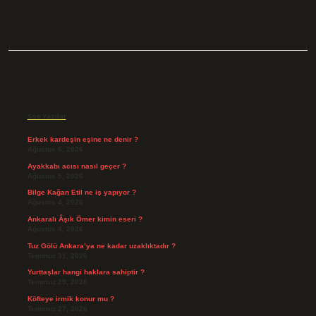
Sidebar
Son Yazılar
Erkek kardeşin eşine ne denir ?
Ağustos 6, 2026
Ayakkabı acısı nasıl geçer ?
Ağustos 5, 2026
Bilge Kağan Etil ne iş yapıyor ?
Ağustos 4, 2026
Ankaralı Âşık Ömer kimin eseri ?
Ağustos 4, 2026
Tuz Gölü Ankara’ya ne kadar uzaklıktadır ?
Temmuz 31, 2026
Yurttaşlar hangi haklara sahiptir ?
Temmuz 29, 2026
Köfteye irmik konur mu ?
Temmuz 27, 2026