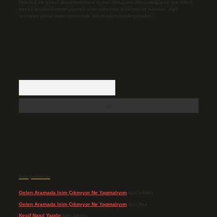
Hukuka ve yasal düzenlemelere aykırı olduğunu düşündüğünüz içerikleri,
backlinkpanelicomtr@gmail.com
adresine bildirmeniz halinde, ilgili
içerikler yasal süre içerisinde sitemizden kaldırılacaktır.
Arama
Son yorumlar
Gelen Aramada Isim Çıkmıyor Ne Yapmalıyım
için
admin
Gelen Aramada Isim Çıkmıyor Ne Yapmalıyım
için
Naz
Keşif Nasıl Yapılır
için
admin