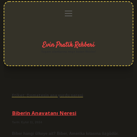
menüyü
Anasayfa
Gizlilik
Yasal
Hakkımızda
aç
Politikası
Uyarı
Evin Pratik Rehberi
Yaşam alanlarına neşe katan fikirler!
Etiket:
Domatesin ana yurdu neresi
Biberin Anavatanı Neresi
Tarih: Eylül 11, 2024
Biber hangi ülkeye ait? Biber, Amerika kıtasına özgüdür.