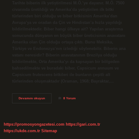
Tarihte biberin ilk yetiştirilmesi M.Ö.’ye dayanır. M.Ö. 7500
civarında üretildiği ve Amerika’da yetiştirilen ilk bitki
türlerinden biri olduğu ve biber bitkisinin Amerika’dan
Avrupa’ya ve oradan da Çin ve Hindistan’a hızla yayıldığı
bildirilmektedir. Biber hangi ülkeye ait? Yapılan araştırma
sonucunda dünyanın en büyük biber üreticisinin anavatanı
Amerika olan Çin olduğu ortaya çıktı. Bunu Meksika,
Türkiye ve Endonezya’nın izlediği söylenebilir. Biberin ana
vatanı neresidir? Biberin anavatanının Brezilya olduğu
bildirilmekte, Orta Amerika’yı da kapsayan bir bölgeden
bahsedilmekte ve buradaki biber, Capsicum annuum ve
Capsicum frutescens bitkileri ile bunların çeşitli alt
türlerinden oluşmaktadır (Oraman, 1968; Bayraktar,…
Biberin
Devamını okuyun
8 Yorum
Anavatanı
Neresi
https://promosyongazetesi.com
https://gari.com.tr
https://ukde.com.tr
Sitemap