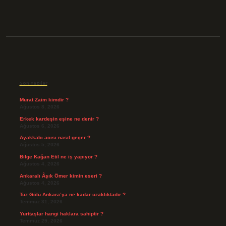
Sidebar
Son Yazılar
Murat Zaim kimdir ?
Ağustos 8, 2026
Erkek kardeşin eşine ne denir ?
Ağustos 6, 2026
Ayakkabı acısı nasıl geçer ?
Ağustos 5, 2026
Bilge Kağan Etil ne iş yapıyor ?
Ağustos 4, 2026
Ankaralı Âşık Ömer kimin eseri ?
Ağustos 4, 2026
Tuz Gölü Ankara’ya ne kadar uzaklıktadır ?
Temmuz 31, 2026
Yurttaşlar hangi haklara sahiptir ?
Temmuz 29, 2026