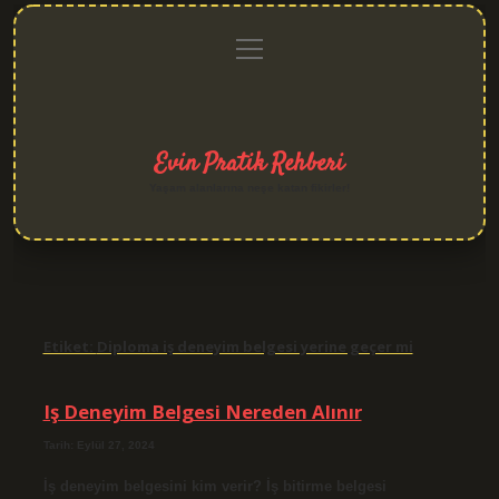
menüyü
Anasayfa
Gizlilik
Yasal
Hakkımızda
aç
Politikası
Uyarı
Evin Pratik Rehberi
Yaşam alanlarına neşe katan fikirler!
Etiket:
Diploma iş deneyim belgesi yerine geçer mi
Iş Deneyim Belgesi Nereden Alınır
Tarih: Eylül 27, 2024
İş deneyim belgesini kim verir? İş bitirme belgesi