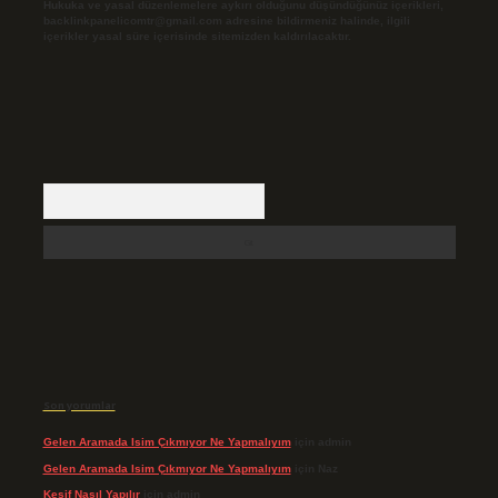
Hukuka ve yasal düzenlemelere aykırı olduğunu düşündüğünüz içerikleri,
backlinkpanelicomtr@gmail.com
adresine bildirmeniz halinde, ilgili
içerikler yasal süre içerisinde sitemizden kaldırılacaktır.
Arama
Son yorumlar
Gelen Aramada Isim Çıkmıyor Ne Yapmalıyım
için
admin
Gelen Aramada Isim Çıkmıyor Ne Yapmalıyım
için
Naz
Keşif Nasıl Yapılır
için
admin