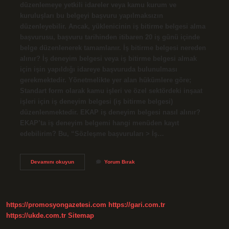
düzenlemeye yetkili idareler veya kamu kurum ve
kuruluşları bu belgeyi başvuru yapılmaksızın
düzenleyebilir. Ancak, yüklenicinin iş bitirme belgesi alma
başvurusu, başvuru tarihinden itibaren 20 iş günü içinde
belge düzenlenerek tamamlanır. İş bitirme belgesi nereden
alınır? İş deneyim belgesi veya iş bitirme belgesi almak
için işin yapıldığı idareye başvuruda bulunulması
gerekmektedir. Yönetmelikte yer alan hükümlere göre;
Standart form olarak kamu işleri ve özel sektördeki inşaat
işleri için iş deneyim belgesi (iş bitirme belgesi)
düzenlenmektedir. EKAP iş deneyim belgesi nasıl alınır?
EKAP’ta iş deneyim belgemi hangi menüden kayıt
edebilirim? Bu, “Sözleşme başvuruları > İş…
Iş
Devamını okuyun
Yorum Bırak
Deneyim
Belgesi
Nereden
Alınır
https://promosyongazetesi.com
https://gari.com.tr
https://ukde.com.tr
Sitemap