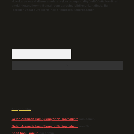
Hukuka ve yasal düzenlemelere aykırı olduğunu düşündüğünüz içerikleri,
backlinkpanelicomtr@gmail.com
adresine bildirmeniz halinde, ilgili
içerikler yasal süre içerisinde sitemizden kaldırılacaktır.
Arama
Son yorumlar
Gelen Aramada Isim Çıkmıyor Ne Yapmalıyım
için
admin
Gelen Aramada Isim Çıkmıyor Ne Yapmalıyım
için
Naz
Keşif Nasıl Yapılır
için
admin