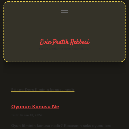
menüyü
Anasayfa
Gizlilik
Yasal
Hakkımızda
aç
Politikası
Uyarı
Evin Pratik Rehberi
Yaşam alanlarına neşe katan fikirler!
Etiket:
Ders filminin konusu nedir
Oyunun Konusu Ne
Tarih: Kasım 10, 2024
Oyun filminin konusu nedir? Kocasının seks oyunu ters