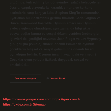
gittiğinde, terk edilmiş bir göl evindeki yatağa kelepçelenen
Jessie, çarpık vizyonlarla, karanlık sırlarla ve korkunç
seçimlerle karşı karşıya kalır. Stephen King’in romanından
uyarlanan bu klostrofobik gerilim filminde Carla Gugino ve
Bruce Greenwood başrolde. Oyunun amacı ne? Oyunun
sadece eğlence olmadığını, aynı zamanda bilgi aktarımı,
sosyal bağlar kurma ve sosyal düzeni yeniden üretme gibi
işlevleri de içerdiğini savunur. Jean Piaget ve Lev Vygotsky
gibi gelişim psikolojisindeki önemli isimler de oyunun
çocukların bilişsel ve sosyal gelişiminde önemli bir rol
oynadığını belirtir. Oyunun insan hayatındaki yeri nedir?
Çocuklar oyun yoluyla fiziksel, duygusal, sosyal ve
entelektüel…
Oyunun
Devamını okuyun
Yorum Bırak
Konusu
Ne
https://promosyongazetesi.com
https://gari.com.tr
https://ukde.com.tr
Sitemap