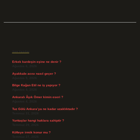
Sidebar
Son Yazılar
Erkek kardeşin eşine ne denir ?
Ağustos 6, 2026
Ayakkabı acısı nasıl geçer ?
Ağustos 5, 2026
Bilge Kağan Etil ne iş yapıyor ?
Ağustos 4, 2026
Ankaralı Âşık Ömer kimin eseri ?
Ağustos 4, 2026
Tuz Gölü Ankara’ya ne kadar uzaklıktadır ?
Temmuz 31, 2026
Yurttaşlar hangi haklara sahiptir ?
Temmuz 29, 2026
Köfteye irmik konur mu ?
Temmuz 27, 2026