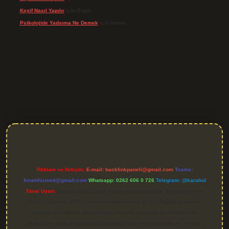
Keşif Nasıl Yapılır
için
Özgür
Psikolojide Yadsıma Ne Demek
için
admin
grand opera bet giriş
Reklam ve İletişim:
E-mail:
backlinkpaneli@gmail.com
Teams:
forumhizmeti@gmail.com
Whatsapp: 0262 606 0 726
Telegram: @karabul
Yasal Uyarı:
Sitemiz, 5651 Sayılı Kanun gereğince Bilgi Teknolojileri ve
İletişim Kurumu (BTK) tarafından onaylanmış bir Yer Sağlayıcı olarak
hizmet vermektedir. Bu nedenle, sitedeki içerikleri proaktif olarak
denetleme veya araştırma yükümlülüğümüz bulunmamaktadır. Ancak,