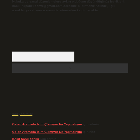
Hukuka ve yasal düzenlemelere aykırı olduğunu düşündüğünüz içerikleri,
backlinkpanelicomtr@gmail.com
adresine bildirmeniz halinde, ilgili
içerikler yasal süre içerisinde sitemizden kaldırılacaktır.
Arama
Son yorumlar
Gelen Aramada Isim Çıkmıyor Ne Yapmalıyım
için
admin
Gelen Aramada Isim Çıkmıyor Ne Yapmalıyım
için
Naz
Keşif Nasıl Yapılır
için
admin