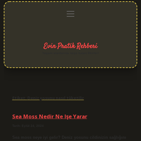
menüyü
Anasayfa
Gizlilik
Yasal
Hakkımızda
aç
Politikası
Uyarı
Evin Pratik Rehberi
Yaşam alanlarına neşe katan fikirler!
Etiket:
Deniz yosunu nasıl tüketilir
Sea Moss Nedir Ne Işe Yarar
Tarih: Eylül 24, 2024
Sea moss neye iyi gelir? Deniz yosunu cildinizin sağlığını