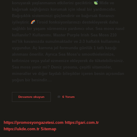
koruyarak yaşlanmanın etkilerini geciktirir.
Mide ve
bağırsak sağlığınızı korumak için ideal bir yardımcıdır.
Bağışıklık sisteminizi güçlendirir ve bağırsak floranızı
iyileştirir.
Tiroid fonksiyonlarınızı destekleyerek daha
sağlıklı bir yaşam sürmenize yardımcı olur. Sea moss nasıl
kullanılır? Kullanımı. Master Purple Irish Sea Moss 210
ml’lik kavanozda sunulmaktadır ve 2-3 haftalık kullanıma
uygundur. Aç karnına jel formunda günlük 1 tatlı kaşığı
alınması önerilir. Ayrıca Sea Moss’u smoothielerinize,
kefirinize veya yulaf ezmenize ekleyerek de tüketebilirsiniz.
Sea moss yenir mi? Deniz yosunu, çeşitli vitaminler,
mineraller ve diğer faydalı bileşikler içeren besin açısından
yoğun bir besindir.…
Sea
Devamını okuyun
6 Yorum
Moss
Nedir
Ne
Işe
Yarar
https://promosyongazetesi.com
https://gari.com.tr
https://ukde.com.tr
Sitemap