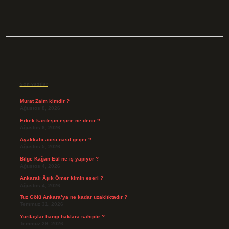
Sidebar
Son Yazılar
Murat Zaim kimdir ?
Ağustos 8, 2026
Erkek kardeşin eşine ne denir ?
Ağustos 6, 2026
Ayakkabı acısı nasıl geçer ?
Ağustos 5, 2026
Bilge Kağan Etil ne iş yapıyor ?
Ağustos 4, 2026
Ankaralı Âşık Ömer kimin eseri ?
Ağustos 4, 2026
Tuz Gölü Ankara’ya ne kadar uzaklıktadır ?
Temmuz 31, 2026
Yurttaşlar hangi haklara sahiptir ?
Temmuz 29, 2026