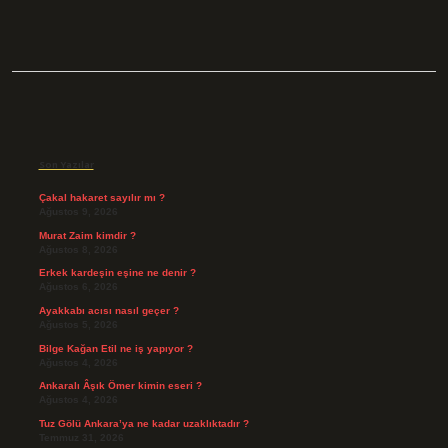
Sidebar
Son Yazılar
Çakal hakaret sayılır mı ?
Ağustos 9, 2026
Murat Zaim kimdir ?
Ağustos 8, 2026
Erkek kardeşin eşine ne denir ?
Ağustos 6, 2026
Ayakkabı acısı nasıl geçer ?
Ağustos 5, 2026
Bilge Kağan Etil ne iş yapıyor ?
Ağustos 4, 2026
Ankaralı Âşık Ömer kimin eseri ?
Ağustos 4, 2026
Tuz Gölü Ankara’ya ne kadar uzaklıktadır ?
Temmuz 31, 2026