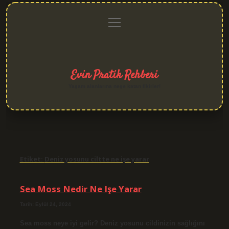
menüyü
Anasayfa
Gizlilik
Yasal
Hakkımızda
aç
Politikası
Uyarı
Evin Pratik Rehberi
Yaşam alanlarına neşe katan fikirler!
Etiket:
Deniz yosunu ciltte ne işe yarar
Sea Moss Nedir Ne Işe Yarar
Tarih: Eylül 24, 2024
Sea moss neye iyi gelir? Deniz yosunu cildinizin sağlığını