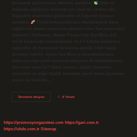
koruyarak yaşlanmanın etkilerini geciktirir.
Mide ve
bağırsak sağlığınızı korumak için ideal bir yardımcıdır.
Bağışıklık sisteminizi güçlendirir ve bağırsak floranızı
iyileştirir.
Tiroid fonksiyonlarınızı destekleyerek daha
sağlıklı bir yaşam sürmenize yardımcı olur. Sea moss nasıl
kullanılır? Kullanımı. Master Purple Irish Sea Moss 210
ml’lik kavanozda sunulmaktadır ve 2-3 haftalık kullanıma
uygundur. Aç karnına jel formunda günlük 1 tatlı kaşığı
alınması önerilir. Ayrıca Sea Moss’u smoothielerinize,
kefirinize veya yulaf ezmenize ekleyerek de tüketebilirsiniz.
Sea moss yenir mi? Deniz yosunu, çeşitli vitaminler,
mineraller ve diğer faydalı bileşikler içeren besin açısından
yoğun bir besindir.…
Sea
Devamını okuyun
6 Yorum
Moss
Nedir
Ne
Işe
Yarar
https://promosyongazetesi.com
https://gari.com.tr
https://ukde.com.tr
Sitemap