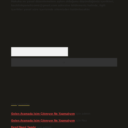
Hukuka ve yasal düzenlemelere aykırı olduğunu düşündüğünüz içerikleri,
backlinkpanelicomtr@gmail.com
adresine bildirmeniz halinde, ilgili
içerikler yasal süre içerisinde sitemizden kaldırılacaktır.
Arama
Son yorumlar
Gelen Aramada Isim Çıkmıyor Ne Yapmalıyım
için
admin
Gelen Aramada Isim Çıkmıyor Ne Yapmalıyım
için
Naz
Keşif Nasıl Yapılır
için
admin