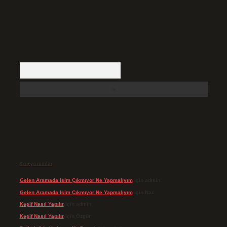
Arama
Son yorumlar
Gelen Aramada Isim Çıkmıyor Ne Yapmalıyım
için
admin
Gelen Aramada Isim Çıkmıyor Ne Yapmalıyım
için
Naz
Keşif Nasıl Yapılır
için
admin
Keşif Nasıl Yapılır
için
Özgür