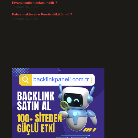
Kiyana isminin anlamı nedir ?
Temmuz 25, 2026
Kahve makinesine Porçöz dökülür mü ?
Temmuz 23, 2026