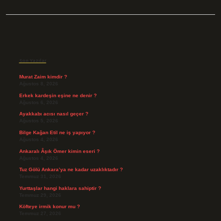
Sidebar
Son Yazılar
Murat Zaim kimdir ?
Ağustos 8, 2026
Erkek kardeşin eşine ne denir ?
Ağustos 6, 2026
Ayakkabı acısı nasıl geçer ?
Ağustos 5, 2026
Bilge Kağan Etil ne iş yapıyor ?
Ağustos 4, 2026
Ankaralı Âşık Ömer kimin eseri ?
Ağustos 4, 2026
Tuz Gölü Ankara’ya ne kadar uzaklıktadır ?
Temmuz 31, 2026
Yurttaşlar hangi haklara sahiptir ?
Temmuz 29, 2026
Köfteye irmik konur mu ?
Temmuz 27, 2026