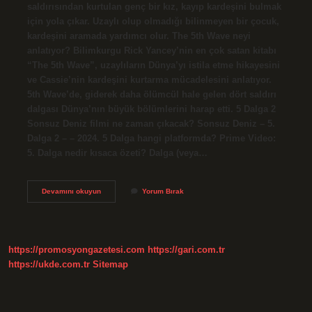
saldırısından kurtulan genç bir kız, kayıp kardeşini bulmak
için yola çıkar. Uzaylı olup olmadığı bilinmeyen bir çocuk,
kardeşini aramada yardımcı olur. The 5th Wave neyi
anlatıyor? Bilimkurgu Rick Yancey’nin en çok satan kitabı
“The 5th Wave”, uzaylıların Dünya’yı istila etme hikayesini
ve Cassie’nin kardeşini kurtarma mücadelesini anlatıyor.
5th Wave’de, giderek daha ölümcül hale gelen dört saldırı
dalgası Dünya’nın büyük bölümlerini harap etti. 5 Dalga 2
Sonsuz Deniz filmi ne zaman çıkacak? Sonsuz Deniz – 5.
Dalga 2 – – 2024. 5 Dalga hangi platformda? Prime Video:
5. Dalga nedir kısaca özeti? Dalga (veya…
5
Devamını okuyun
Yorum Bırak
Dalga
Konusu
Nedir
https://promosyongazetesi.com
https://gari.com.tr
https://ukde.com.tr
Sitemap