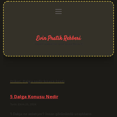
menüyü
Anasayfa
Gizlilik
Yasal
Hakkımızda
aç
Politikası
Uyarı
Evin Pratik Rehberi
Yaşam alanlarına neşe katan fikirler!
Etiket:
Dalga nedir kısaca özeti
5 Dalga Konusu Nedir
Tarih: Ekim 25, 2024
5 Dalga ne anlatıyor? İnsan görünümlü uzaylıların