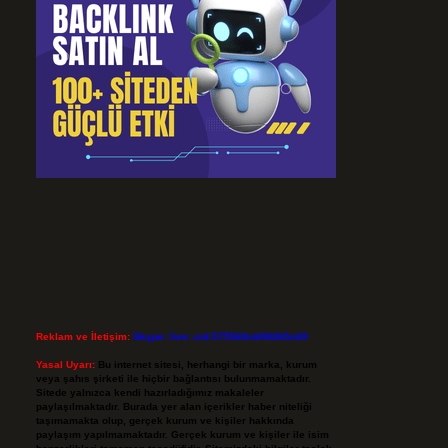
Reklam ve İletişim:
Skype: live:.cid.575569c608265c69
Yasal Uyarı:
Bu internet sitesi, herhangi bir marka, kurum
veya şahıs şirketi ile hiçbir bağlantısı bulunmamaktadır.
Sitede yalnızca kendi hazırladığımız makaleler
paylaşılmaktadır. Burada yer alan içerikler haber niteliği
taşımamakta olup, gerçek kurum ve kişiler hakkında
paylaşım yapılmamaktadır. Gerçek kurum ve kişiler ile isim