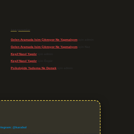
Son yorumlar
Gelen Aramada Isim Çıkmıyor Ne Yapmalıyım
için
admin
Gelen Aramada Isim Çıkmıyor Ne Yapmalıyım
için
Naz
Keşif Nasıl Yapılır
için
admin
Keşif Nasıl Yapılır
için
Özgür
Psikolojide Yadsıma Ne Demek
için
admin
elegram: @karabul
denle, sitedeki içerikleri proaktif olarak denetleme veya araştırma