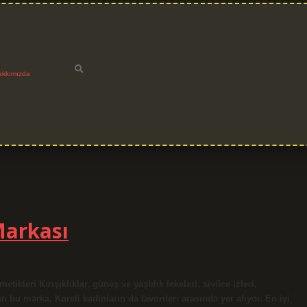
akkımızda
Markası
leri Kırışıklıklar, güneş ve yaşlılık lekeleri, sivilce izleri,
an bu marka, Koreli kadınların da favorileri arasında yer alıyor. En iyi