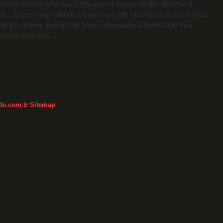
etikleriAmuse (29)Anua (22)Beauty of Joseon (21)By Wishtrend
rün… Cosrx hangi ülkenin? Cosrx, yan etki olasılığını en aza indiren
p güçlü ürünler ürettiği için Kore toplumunda oldukça ünlü hale
de ulaşabilirsiniz.…
kde.com.tr
Sitemap