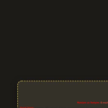
Reklam ve İletişim:
E-mai
Yasal Uyarı:
Sitemiz, 5651 Sayılı Kanun gereğince Bilgi Teknolojileri ve İl