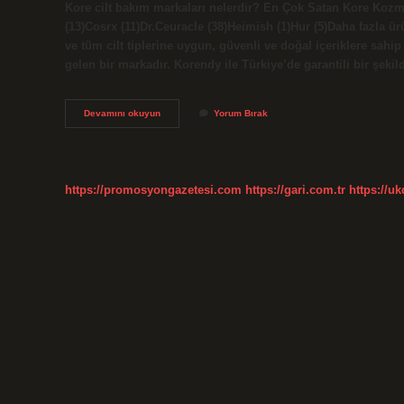
Kore cilt bakım markaları nelerdir? En Çok Satan Kore Kozm
(13)Cosrx (11)Dr.Ceuracle (38)Heimish (1)Hur (5)Daha fazla ü
ve tüm cilt tiplerine uygun, güvenli ve doğal içeriklere sahi
gelen bir markadır. Korendy ile Türkiye’de garantili bir şekil
Beauty
Devamını okuyun
Yorum Bırak
Of
Joseon
Kimin
Markası
https://promosyongazetesi.com
https://gari.com.tr
https://u