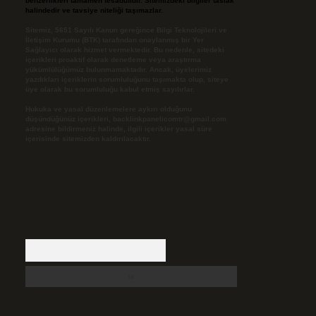
benzerlikleri tamamen tesadüfidir. Sitemizdeki bilgiler taslak
halindedir ve tavsiye niteliği taşımazlar.
Sitemiz, 5651 Sayılı Kanun gereğince Bilgi Teknolojileri ve
İletişim Kurumu (BTK) tarafından onaylanmış bir Yer
Sağlayıcı olarak hizmet vermektedir. Bu nedenle, sitedeki
içerikleri proaktif olarak denetleme veya araştırma
yükümlülüğümüz bulunmamaktadır. Ancak, üyelerimiz
yazdıkları içeriklerin sorumluluğunu taşımakta olup, siteye
üye olarak bu sorumluluğu kabul etmiş sayılırlar.
Hukuka ve yasal düzenlemelere aykırı olduğunu
düşündüğünüz içerikleri,
backlinkpanelicomtr@gmail.com
adresine bildirmeniz halinde, ilgili içerikler yasal süre
içerisinde sitemizden kaldırılacaktır.
Arama