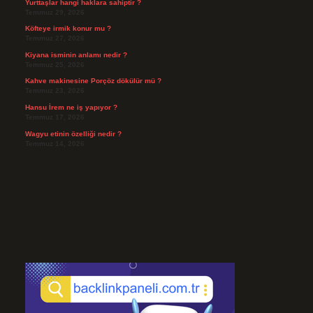
Yurttaşlar hangi haklara sahiptir ?
Temmuz 29, 2026
Köfteye irmik konur mu ?
Temmuz 27, 2026
Kiyana isminin anlamı nedir ?
Temmuz 25, 2026
Kahve makinesine Porçöz dökülür mü ?
Temmuz 23, 2026
Hansu İrem ne iş yapıyor ?
Temmuz 17, 2026
Wagyu etinin özelliği nedir ?
Temmuz 14, 2026