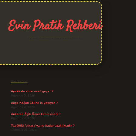
Evin Pratik Rehberi
Yaşam alanlarına neşe katan fikirler!
Sidebar
grand opera bet giriş
Son Yazılar
Ayakkabı acısı nasıl geçer ?
Ağustos 5, 2026
Bilge Kağan Etil ne iş yapıyor ?
Ağustos 4, 2026
Ankaralı Âşık Ömer kimin eseri ?
Ağustos 4, 2026
Tuz Gölü Ankara’ya ne kadar uzaklıktadır ?
Temmuz 31, 2026