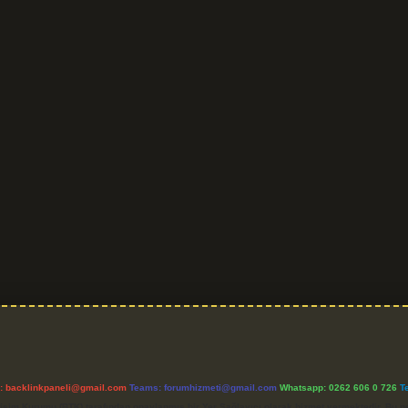
l:
backlinkpaneli@gmail.com
Teams:
forumhizmeti@gmail.com
Whatsapp: 0262 606 0 726
T
etişim Kurumu (BTK) tarafından onaylanmış bir Yer Sağlayıcı olarak hizmet vermektedir. Bu ne