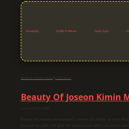
Anasayfa
Gizlilik Politikası
Yasal Uyarı
H
Etiket:
Cosrx hangi ülkenin
Beauty Of Joseon Kimin 
Tarih: Eylül 27, 2024
Beauty of Joseon ne markası? Joseon Güzelliği ve Kore Kozmetik
kuruluk ve yağlı cilt gibi cilt sorunlarına etkili çözümler sun