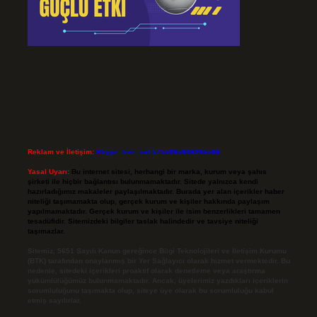
Reklam ve İletişim:
Skype: live:.cid.575569c608265c69
Yasal Uyarı:
Bu internet sitesi, herhangi bir marka, kurum veya şahıs
şirketi ile hiçbir bağlantısı bulunmamaktadır. Sitede yalnızca kendi
hazırladığımız makaleler paylaşılmaktadır. Burada yer alan içerikler haber
niteliği taşımamakta olup, gerçek kurum ve kişiler hakkında paylaşım
yapılmamaktadır. Gerçek kurum ve kişiler ile isim benzerlikleri tamamen
tesadüfidir. Sitemizdeki bilgiler taslak halindedir ve tavsiye niteliği
taşımazlar.
Sitemiz, 5651 Sayılı Kanun gereğince Bilgi Teknolojileri ve İletişim Kurumu
(BTK) tarafından onaylanmış bir Yer Sağlayıcı olarak hizmet vermektedir. Bu
nedenle, sitedeki içerikleri proaktif olarak denetleme veya araştırma
yükümlülüğümüz bulunmamaktadır. Ancak, üyelerimiz yazdıkları içeriklerin
sorumluluğunu taşımakta olup, siteye üye olarak bu sorumluluğu kabul
etmiş sayılırlar.