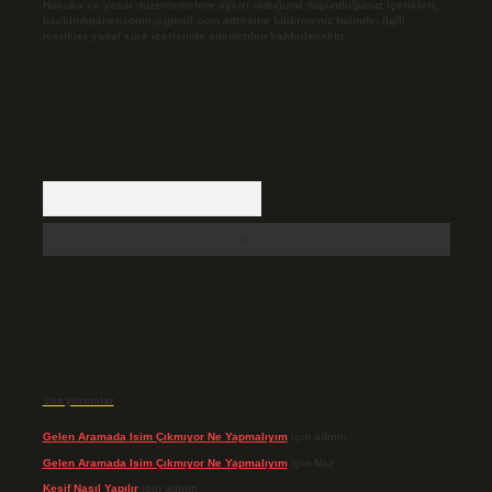
Hukuka ve yasal düzenlemelere aykırı olduğunu düşündüğünüz içerikleri,
backlinkpanelicomtr@gmail.com
adresine bildirmeniz halinde, ilgili
içerikler yasal süre içerisinde sitemizden kaldırılacaktır.
Arama
Son yorumlar
Gelen Aramada Isim Çıkmıyor Ne Yapmalıyım
için
admin
Gelen Aramada Isim Çıkmıyor Ne Yapmalıyım
için
Naz
Keşif Nasıl Yapılır
için
admin