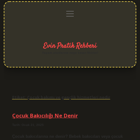
menüyü
Anasayfa
Gizlilik
Yasal
Hakkımızda
aç
Politikası
Uyarı
Evin Pratik Rehberi
Yaşam alanlarına neşe katan fikirler!
Etiket:
Çocuk bakımı ve gençlik hizmetleri nedir
Çocuk Bakıcılığı Ne Denir
Tarih: Ocak 21, 2025
Çocuk bakıcılarına ne denir? Bebek bakıcıları veya çocuk