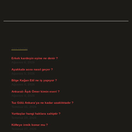
Sidebar
Son Yazılar
Erkek kardeşin eşine ne denir ?
Ağustos 6, 2026
Ayakkabı acısı nasıl geçer ?
Ağustos 5, 2026
Bilge Kağan Etil ne iş yapıyor ?
Ağustos 4, 2026
Ankaralı Âşık Ömer kimin eseri ?
Ağustos 4, 2026
Tuz Gölü Ankara’ya ne kadar uzaklıktadır ?
Temmuz 31, 2026
Yurttaşlar hangi haklara sahiptir ?
Temmuz 29, 2026
Köfteye irmik konur mu ?
Temmuz 27, 2026